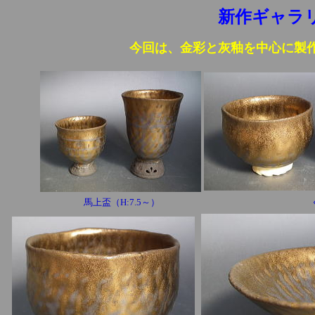
新作ギャラ
今回は、金彩と灰釉を中心に製
馬上盃（H:7.5～）