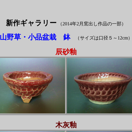
新作ギャラリー
（2014年2月窯出し作品の一部）
山野草・小品盆栽 鉢
（サイズは口径５～12cm
辰砂釉
木灰釉