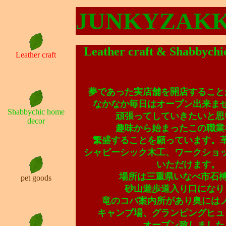
JUNKYZAKK
Leather craft & Shabbychi
Leather craft
夢であった実店舗を開店すること
なかなか毎日はオープン出来ま
Shabbychic home
頑張ってしていきたいと思
decor
趣味から始まったこの職業
繁盛することを願っています。
シャビーシック木工、ワークショ
いただけます。
場所は三重県いなべ市石榑南
pet goods
砂山遊歩道入り口になり
竜のコバ案内所があり奥には
キャンプ場、グランピングヒュ
オープン致しました