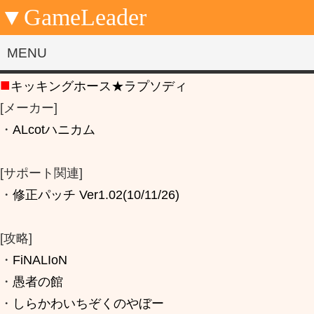
▼GameLeader
MENU
■
キッキングホース★ラプソディ
[メーカー]
・
ALcotハニカム
[サポート関連]
・
修正パッチ Ver1.02(10/11/26)
[攻略]
・
FiNALIoN
・
愚者の館
・
しらかわいちぞくのやぼー