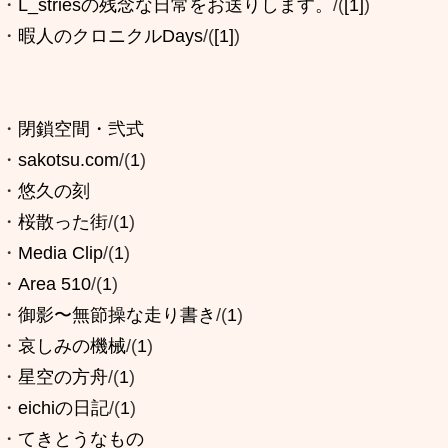
・
L_striesの残念な日常をお送りします。
/(
[1]
)
・
暇人のクロニクルDays
/(
[1]
)
・
閉鎖空間・弐式
・
sakotsu.com
/(
1
)
・
悠久の刻
・
桜散った街
/(
1
)
・
Media Clip
/(
1
)
・
Area 510
/(
1
)
・
御影〜無節操な走り書き
/(
1
)
・
哀しみの機械
/(
1
)
・
星空の方舟
/(
1
)
・
eichiの日記
/(
1
)
・
てきとうなもの