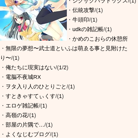
・
ジグザグパラドックス
/(
1
)
・
伝統攻撃
/(
1
)
・
牛頭印
/(
1
)
・
udkの雑記帳
/(
1
)
・
かめのこおらの休憩所
・
無限の夢想〜武士道といふは萌ゑる事と見附けた
り〜
/(
1
)
・
俺たちに現実はない
/(
1
/
2
)
・
電脳不夜城RX
・
ヲタ入り人のひとりごと
/(
1
)
・
すときゃすてぃくす
/(
1
)
・
エロゲ雑記帳
/(
1
)
・
高嶺の花
/(
1
)
・
部屋の片隅で…
/(
1
)
・
よくなじむブログ
/(
1
)