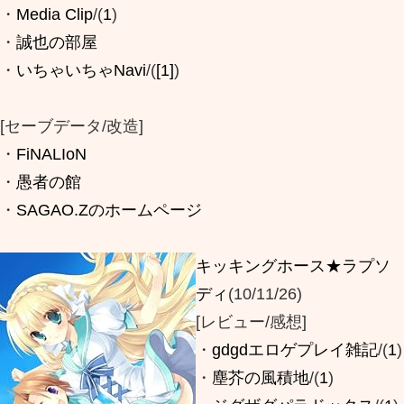
・
Media Clip
/(
1
)
・
誠也の部屋
・
いちゃいちゃNavi
/(
[1]
)
[セーブデータ/改造]
・
FiNALIoN
・
愚者の館
・
SAGAO.Zのホームページ
キッキングホース★ラプソ
ディ
(10/11/26)
[レビュー/感想]
・
gdgdエロゲプレイ雑記
/(
1
)
・
塵芥の風積地
/(
1
)