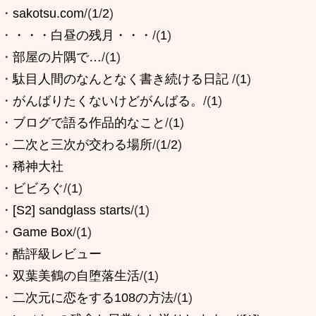
・
sakotsu.com
/(
1
/
2
)
・
・・・白昼の残月・・・
/(
1
)
・
部屋の片隅で…
/(
1
)
・
駄目人間のなんとなく書き続ける日記
/(
1
)
・
がんばりたくないけどがんばる。
/(
1
)
・
ブログで語る作品的なこと
/(
1
)
・
二次と三次が交わる場所
/(
1
/
2
)
・
稀神大社
・
ビビろぐ
/(
1
)
・
[S2] sandglass starts
/(
1
)
・
Game Box
/(
1
)
・
酷評級レビュー
・
双葉美鶴の自堕落生活
/(
1
)
・
二次元に恋をする108の方法
/(
1
)