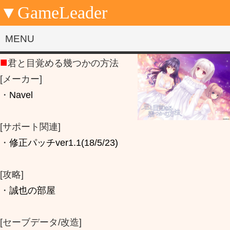
▼GameLeader
MENU
■
君と目覚める幾つかの方法
[メーカー]
・
Navel
[サポート関連]
・
修正パッチver1.1(18/5/23)
[攻略]
・
誠也の部屋
[セーブデータ/改造]