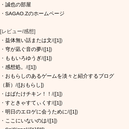
・
誠也の部屋
・
SAGAO.Zのホームページ
[レビュー/感想]
・
益体無い話または文
/(
[1]
)
・
穹が凪ぐ音の夢
/(
[1]
)
・
ももいろゆうぎ
/(
[1]
)
・
感想処。
/(
[1]
)
・
おもらしのあるゲームを淡々と紹介するブログ
（新）
/(
[おもらし]
)
・
はばたけチキン！！
/(
[1]
)
・
すときゃすてぃくす
/(
[1]
)
・
明日のエロゲに会うために
/(
[1]
)
・
ここにいないのは
/(
[1]
)