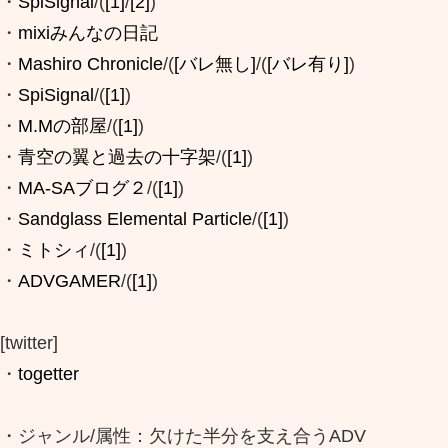
・
SpiSignal
/(
[1]
/
[2]
)
・
mixiみんなの日記
・
Mashiro Chronicle
/(
[バレ無し]
/(
[バレ有り]
)
・
SpiSignal
/(
[1]
)
・
M.Mの部屋
/(
[1]
)
・
青空の翼と過去の十字架
/(
[1]
)
・
MA-SAブログ２
/(
[1]
)
・
Sandglass Elemental Particle
/(
[1]
)
・
ミトシィ
/(
[1]
)
・
ADVGAMER
/(
[1]
)
[twitter]
・
togetter
・ジャンル/属性：欠けた半分を支え合うADV