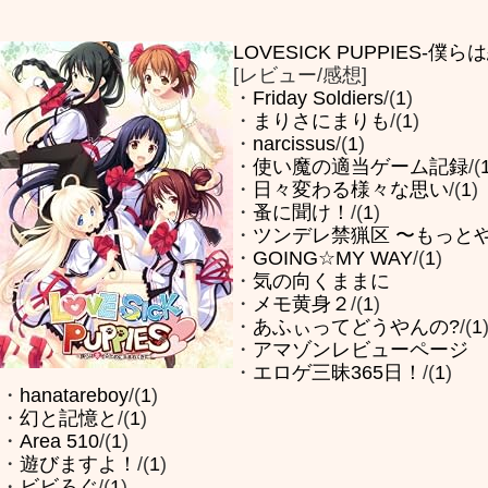
LOVESICK PUPPIES
[レビュー/感想]
・
Friday Soldiers
/(
1
)
・
まりさにまりも
/(
1
)
・
narcissus
/(
1
)
・
使い魔の適当ゲーム記録
/(
・
日々変わる様々な思い
/(
1
)
・
蚤に聞け！
/(
1
)
・
ツンデレ禁猟区 〜もっと
・
GOING☆MY WAY
/(
1
)
・
気の向くままに
・
メモ黄身２
/(
1
)
・
あふぃってどうやんの?
/(
1
・
アマゾンレビューページ
・
エロゲ三昧365日！
/(
1
)
・
hanatareboy
/(
1
)
・
幻と記憶と
/(
1
)
・
Area 510
/(
1
)
・
遊びますよ！
/(
1
)
・
ビビろぐ
/(
1
)