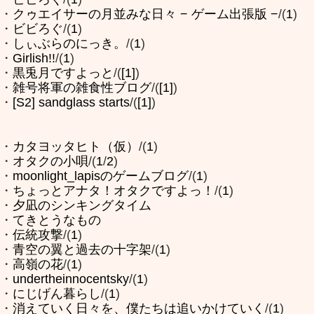
・
クゥエイサーの月並みな日々 − ゲーム出張版 −
/(
1
)
・
ビビろぐ
/(
1
)
・
しぃぶらのにっき。
/(
1
)
・
Girlish!!
/(
1
)
・
黒兎月ですよっと
/(
[1]
)
・
雑号将軍の雑食性ブログ
/(
[1]
)
・
[S2] sandglass starts
/(
[1]
)
・
カタヨッタヒト（仮）
/(
1
)
・
オタクの小唄
/(
1
/
2
)
・
moonlight_lapisのゲームブログ
/(
1
)
・
ちょっとアナタ！オタクですよっ！
/(
1
)
・
夕凪のシンキングタイム
・
てきとうなもの
・
伝統攻撃
/(
1
)
・
青空の翼と過去の十字架
/(
1
)
・
高嶺の花
/(
1
)
・
undertheinnocentsky
/(
1
)
・
にじげん暮らし
/(
1
)
・
消えていく日々を、僕たちは追いかけていく
/(
1
)