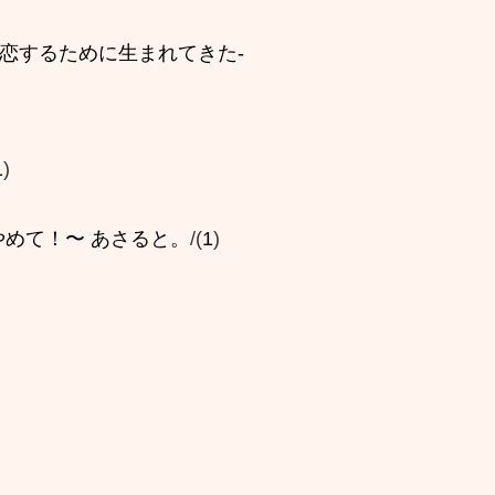
-僕らは恋するために生まれてきた-
1
)
やめて！〜 あさると。
/(
1
)
)