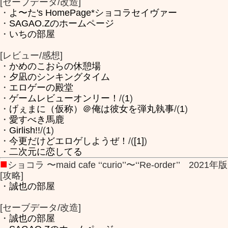
[セーブデータ/改造]
・
よ〜た's HomePage*ショコラセイヴァー
・
SAGAO.Zのホームページ
・
いちの部屋
[レビュー/感想]
・
かめのこおらの休憩場
・
夕凪のシンキングタイム
・
エロゲーの殿堂
・
ゲームレビューオンリー！
/(
1
)
・
げぇまに（仮称）＠俺は彼女を弾丸執事
/(
1
)
・
愛すべき馬鹿
・
Girlish!!
/(
1
)
・
今更だけどエロゲしようぜ！
/(
[1]
)
・
二次元に恋してる
■
ショコラ 〜maid cafe ‘‘curio’’〜‘‘Re-order’’ 2021年版
[攻略]
・
誠也の部屋
[セーブデータ/改造]
・
誠也の部屋