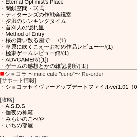
・
Eternal Optimist's Place
・
閉鎖空間・弐式
・
ティターンズの作戦会議室
・
夕凪のシンキングタイム
・
首刈人の隠れ里
・
Method of Entry
・
桜の舞い散る園で･･･
/(
1
)
・
草原に吹くこえ〜お勧め作品レビュー〜
/(
1
)
・
極東ゲームレビュー館
/(
1
)
・
ADVGAMER
/(
[1]
)
・
ゲームの感想とかの雑記場所
/(
[1]
)
■
ショコラ 〜maid cafe ”curio”〜 Re‐order
[サポート情報]
・
ショコラセイヴァーアップデートファイルver1.01（04/1
[攻略]
・
A.S.D.S
・
伽夜の神籬
・
みらいのこべや
・
いちの部屋