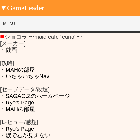
▼GameLeader
MENU
■
ショコラ 〜maid cafe "curio"〜
[メーカー]
・
戯画
[攻略]
・
MAHの部屋
・
いちゃいちゃNavi
[セーブデータ/改造]
・
SAGAO.Zのホームページ
・
Ryo's Page
・
MAHの部屋
[レビュー/感想]
・
Ryo's Page
・
涙で君が見えない