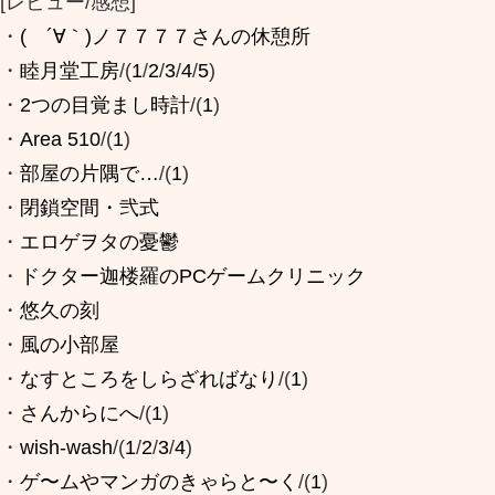
[レビュー/感想]
・
( ´∀｀)ノ７７７７さんの休憩所
・
睦月堂工房
/(
1
/
2
/
3
/
4
/
5
)
・
2つの目覚まし時計
/(
1
)
・
Area 510
/(
1
)
・
部屋の片隅で…
/(
1
)
・
閉鎖空間・弐式
・
エロゲヲタの憂鬱
・
ドクター迦楼羅のPCゲームクリニック
・
悠久の刻
・
風の小部屋
・
なすところをしらざればなり
/(
1
)
・
さんからにへ
/(
1
)
・
wish-wash
/(
1
/
2
/
3
/
4
)
・
ゲ〜ムやマンガのきゃらと〜く
/(
1
)