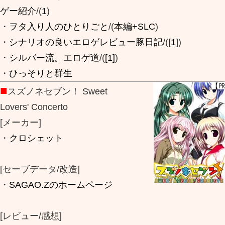
ゲー紹介
/(
1
)
・
ヲタ入り人のひとりごと
/(
本編+SLC
)
・
シナリオの良いエロゲレビュー豚日記
/(
[1]
)
・
シルバー流。エロゲ道
/(
[1]
)
・
ひっそりと群生
【
■
スズノネセブン！ Sweet
Lovers' Concerto
[メーカー]
・
クロシェット
[セーブデータ/改造]
・
SAGAO.Zのホームページ
[レビュー/感想]