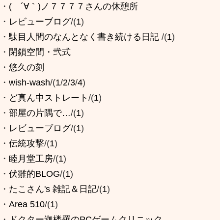
・
( ´∀｀)ノ７７７７さんの休憩所
・
レビューブログ
/(
1
)
・
駄目人間のなんとなく書き続ける日記
/(
1
)
・
閉鎖空間・弐式
・
悠久の刻
・
wish-wash
/(
1
/
2
/
3
/
4
)
・
ど真ん中ストレート
/(
1
)
・
部屋の片隅で…
/(
1
)
・
レビューブログ
/(
1
)
・
伝統攻撃
/(
1
)
・
睦月堂工房
/(
1
)
・
伏雛的BLOG
/(
1
)
・
たこさん's 雑記＆日記
/(
1
)
・
Area 510
/(
1
)
・
ドクター迦楼羅のPCゲームクリニック