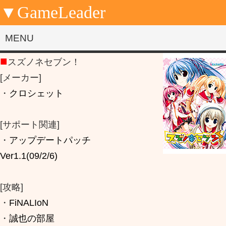
▼GameLeader
【
MENU
■
スズノネセブン！
[メーカー]
・
クロシェット
[サポート関連]
・
アップデートパッチ
Ver1.1(09/2/6)
[攻略]
・
FiNALIoN
・
誠也の部屋