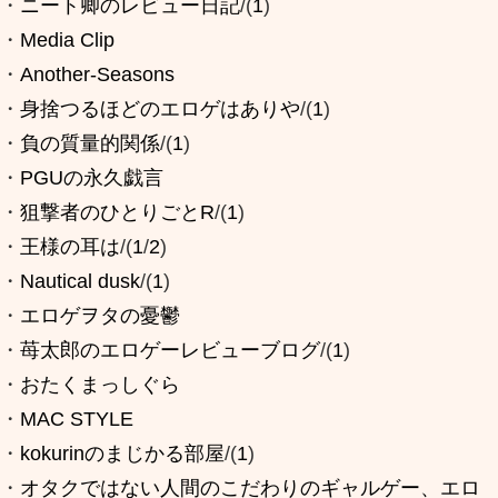
・
ニート卿のレビュー日記
/(
1
)
・
Media Clip
・
Another-Seasons
・
身捨つるほどのエロゲはありや
/(
1
)
・
負の質量的関係
/(
1
)
・
PGUの永久戯言
・
狙撃者のひとりごとR
/(
1
)
・
王様の耳は
/(
1
/
2
)
・
Nautical dusk
/(
1
)
・
エロゲヲタの憂鬱
・
苺太郎のエロゲーレビューブログ
/(
1
)
・
おたくまっしぐら
・
MAC STYLE
・
kokurinのまじかる部屋
/(
1
)
・
オタクではない人間のこだわりのギャルゲー、エロ