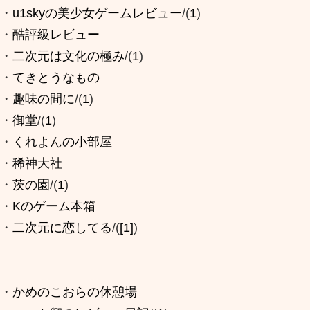
・
u1skyの美少女ゲームレビュー
/(
1
)
・
酷評級レビュー
・
二次元は文化の極み
/(
1
)
・
てきとうなもの
・
趣味の間に
/(
1
)
・
御堂
/(
1
)
・
くれよんの小部屋
・
稀神大社
・
茨の園
/(
1
)
・
Kのゲーム本箱
・
二次元に恋してる
/(
[1]
)
・
かめのこおらの休憩場