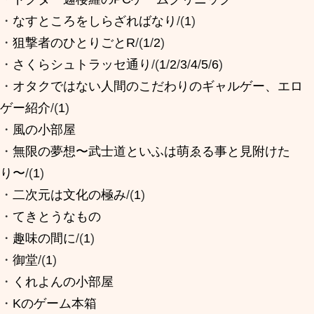
・
なすところをしらざればなり
/(
1
)
・
狙撃者のひとりごとR
/(
1
/
2
)
・
さくらシュトラッセ通り
/(
1
/
2
/
3
/
4
/
5
/
6
)
・
オタクではない人間のこだわりのギャルゲー、エロ
ゲー紹介
/(
1
)
・
風の小部屋
・
無限の夢想〜武士道といふは萌ゑる事と見附けた
り〜
/(
1
)
・
二次元は文化の極み
/(
1
)
・
てきとうなもの
・
趣味の間に
/(
1
)
・
御堂
/(
1
)
・
くれよんの小部屋
・
Kのゲーム本箱