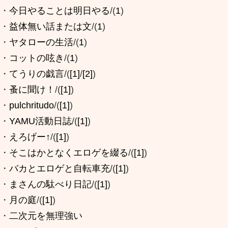
・
今日やることは明日やる
/(
1
)
・
益体無い話または文
/(
1
)
・
ヤタローの生活
/(
1
)
・
コットの呟き
/(
1
)
・
てうりの戯言
/(
[1]
/
[2]
)
・
蚤に聞け！
/(
[1]
)
・
pulchritudo
/(
[1]
)
・
YAMU活動日誌
/(
[1]
)
・
えろげー↑
/(
[1]
)
・
そこはかとなくエロゲを綴る
/(
[1]
)
・
バカとエロゲと自転車充
/(
[1]
)
・
まさんの駄べり日記
/(
[1]
)
・
月の庭
/(
[1]
)
・
二次元を無理強い