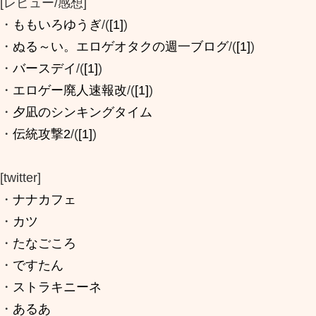
[レビュー/感想]
・
ももいろゆうぎ
/(
[1]
)
・
ぬる～い。エロゲオタクの週一ブログ
/(
[1]
)
・
バースデイ
/(
[1]
)
・
エロゲー廃人速報改
/(
[1]
)
・
夕凪のシンキングタイム
・
伝統攻撃2
/(
[1]
)
[twitter]
・
ナナカフェ
・
カツ
・
たなごころ
・
ですたん
・
ストラキニーネ
・
あるあ