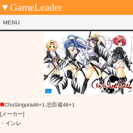
▼GameLeader
MENU
■
ChuSingura46+1-忠臣蔵46+1
[メーカー]
・
インレ