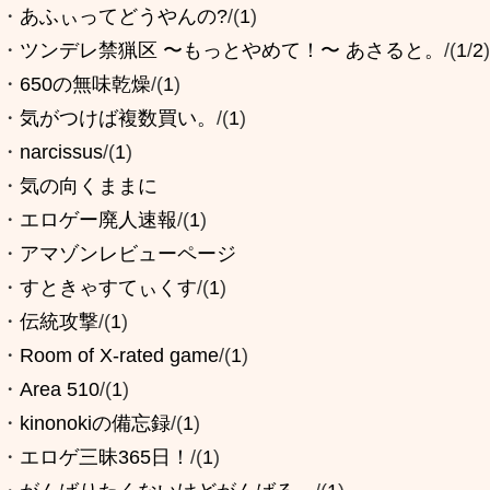
・
あふぃってどうやんの?
/(
1
)
・
ツンデレ禁猟区 〜もっとやめて！〜 あさると。
/(
1
/
2
)
・
650の無味乾燥
/(
1
)
・
気がつけば複数買い。
/(
1
)
・
narcissus
/(
1
)
・
気の向くままに
・
エロゲー廃人速報
/(
1
)
・
アマゾンレビューページ
・
すときゃすてぃくす
/(
1
)
・
伝統攻撃
/(
1
)
・
Room of X-rated game
/(
1
)
・
Area 510
/(
1
)
・
kinonokiの備忘録
/(
1
)
・
エロゲ三昧365日！
/(
1
)