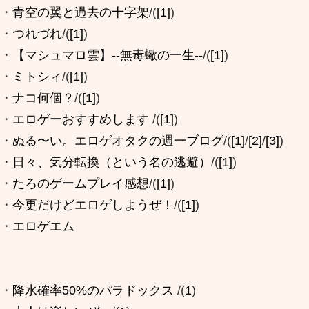
・
青空の翼と過去の十字架
/(
[1]
)
・
つれづれ
/(
[1]
)
・
【マシュマロ雲】--無毒蠍の一生--
/(
[1]
)
・
ミトシィ
/(
[1]
)
・
ナコ何個？
/(
[1]
)
・
エロゲーおすすめします
/(
[1]
)
・
ぬる〜い。エロゲオタクの週一ブログ
/(
[1]
/
[2]
/
[3]
)
・
日々、気分転換（という名の逃避）
/(
[1]
)
・
たろのゲームプレイ感想
/(
[1]
)
・
今更だけどエロゲしようぜ！
/(
[1]
)
・
エロゲエム
・
降水確率50%のパラドックス
/(
1
)