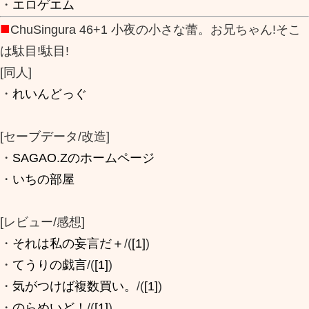
・
エロゲエム
■
ChuSingura 46+1 小夜の小さな蕾。お兄ちゃん!そこ
は駄目!駄目!
[同人]
・
れいんどっぐ
[セーブデータ/改造]
・
SAGAO.Zのホームページ
・
いちの部屋
[レビュー/感想]
・
それは私の妄言だ＋
/(
[1]
)
・
てうりの戯言
/(
[1]
)
・
気がつけば複数買い。
/(
[1]
)
・
のらめいど！
/(
[1]
)