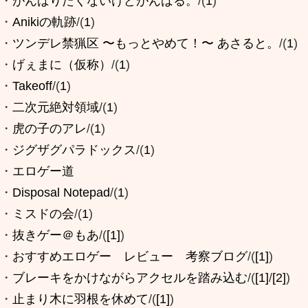
・
がんばりたくないけどがんばる。
/(
1
)
・
Anikiの軌跡
/(
1
)
・
ツンデレ禁猟区 〜もっとやめて！〜 あさると。
/(
1
)
・
げぇまに（仮称）
/(
1
)
・
Takeoff
/(
1
)
・
二次元絶対領域
/(
1
)
・
虎の子のアレ
/(
1
)
・
ジグザグパラドックス
/(
1
)
・
エロゲー道
・
Disposal Notepad
/(
1
)
・
ミスドの会
/(
1
)
・
抜きゲー＠もあ
/(
[1]
)
・
おすすめエロゲー レビュー 考察ブログ
/(
[1]
)
・
ブレーキをかけながらアクセルを踏み込む
/(
[1]
/
[2]
)
・
止まり木に羽根を休めて
/(
[1]
)