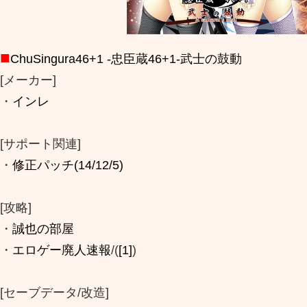
■
ChuSingura46+1 -忠臣蔵46+1-武士の鼓動
[メーカー]
・
インレ
[サポート関連]
・
修正パッチ(14/12/5)
[攻略]
・
誠也の部屋
・
エロゲー廃人速報
/(
[1]
)
[セーブデータ/改造]