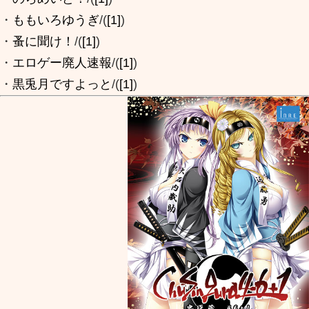
・
ももいろゆうぎ
/(
[1]
)
・
蚤に聞け！
/(
[1]
)
・
エロゲー廃人速報
/(
[1]
)
・
黒兎月ですよっと
/(
[1]
)