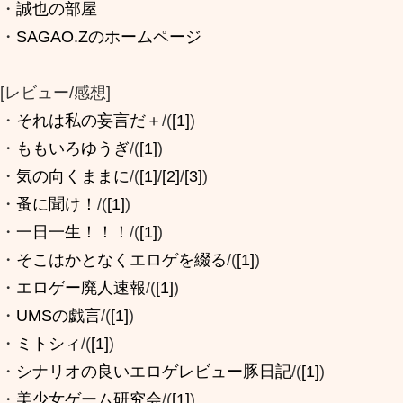
・
誠也の部屋
・
SAGAO.Zのホームページ
[レビュー/感想]
・
それは私の妄言だ＋
/(
[1]
)
・
ももいろゆうぎ
/(
[1]
)
・
気の向くままに
/(
[1]
/
[2]
/
[3]
)
・
蚤に聞け！
/(
[1]
)
・
一日一生！！！
/(
[1]
)
・
そこはかとなくエロゲを綴る
/(
[1]
)
・
エロゲー廃人速報
/(
[1]
)
・
UMSの戯言
/(
[1]
)
・
ミトシィ
/(
[1]
)
・
シナリオの良いエロゲレビュー豚日記
/(
[1]
)
・
美少女ゲーム研究会
/(
[1]
)