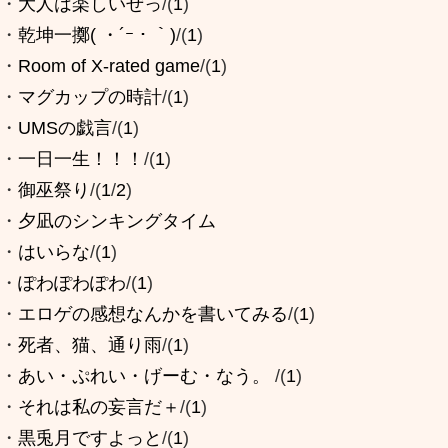
・
大人は楽しいぜっ
/(
1
)
・
乾坤一擲( ・´ｰ・｀)
/(
1
)
・
Room of X-rated game
/(
1
)
・
マグカップの時計
/(
1
)
・
UMSの戯言
/(
1
)
・
一日一生！！！
/(
1
)
・
御巫祭り
/(
1
/
2
)
・
夕凪のシンキングタイム
・
はいらな
/(
1
)
・
ぽわぽわぽわ
/(
1
)
・
エロゲの感想なんかを書いてみる
/(
1
)
・
死者、猫、通り雨
/(
1
)
・
あい・ぷれい・げーむ・なう。
/(
1
)
・
それは私の妄言だ＋
/(
1
)
・
黒兎月ですよっと
/(
1
)