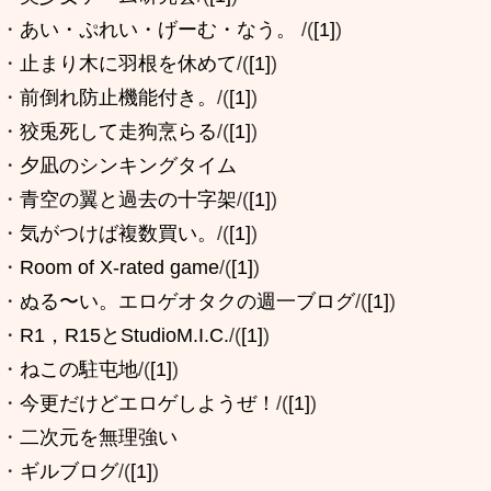
・
あい・ぷれい・げーむ・なう。
/(
[1]
)
・
止まり木に羽根を休めて
/(
[1]
)
・
前倒れ防止機能付き。
/(
[1]
)
・
狡兎死して走狗烹らる
/(
[1]
)
・
夕凪のシンキングタイム
・
青空の翼と過去の十字架
/(
[1]
)
・
気がつけば複数買い。
/(
[1]
)
・
Room of X-rated game
/(
[1]
)
・
ぬる〜い。エロゲオタクの週一ブログ
/(
[1]
)
・
R1，R15とStudioM.I.C.
/(
[1]
)
・
ねこの駐屯地
/(
[1]
)
・
今更だけどエロゲしようぜ！
/(
[1]
)
・
二次元を無理強い
・
ギルブログ
/(
[1]
)