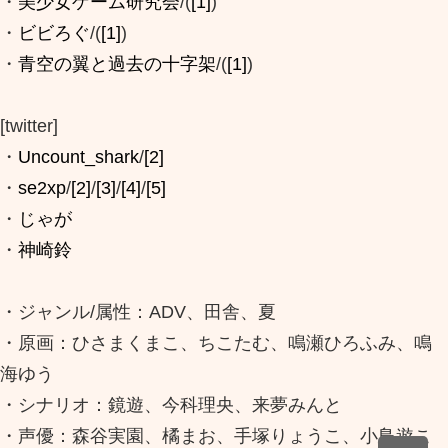
・
美少女ゲーム研究会
/(
[1]
)
・
ビビろぐ
/(
[1]
)
・
青空の翼と過去の十字架
/(
[1]
)
[twitter]
・
Uncount_shark
/
[2]
・
se2xp
/
[2]
/
[3]
/
[4]
/
[5]
・
じゃが
・
神崎鈴
・ジャンル/属性：ADV、田舎、夏
・原画：ひさまくまこ、ちこたむ、鳴瀬ひろふみ、鳴
海ゆう
・シナリオ：鏡遊、今科理央、来夢みんと
・声優：森谷実園、橘まお、手塚りょうこ、小鳥遊こ