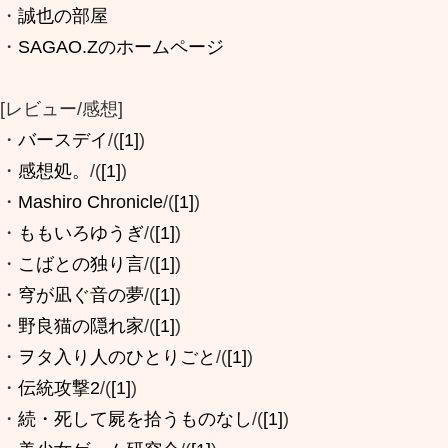
・
誠也の部屋
・
SAGAO.Zのホームページ
[レビュー/感想]
・
バースデイ
/(
[1]
)
・
感想処。
/(
[1]
)
・
Mashiro Chronicle
/(
[1]
)
・
ももいろゆうぎ
/(
[1]
)
・
こばとの独り言
/(
[1]
)
・
穹が凪ぐ音の夢
/(
[1]
)
・
野良猫の隠れ家
/(
[1]
)
・
ヲタ入り人のひとりごと
/(
[1]
)
・
伝統攻撃2
/(
[1]
)
・
続・死して屍を拾うものなし
/(
[1]
)