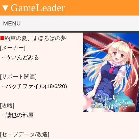
▼GameLeader
MENU
■
約束の夏、まほろばの夢
[メーカー]
・
ういんどみる
[サポート関連]
・
パッチファイル(18/6/20)
[攻略]
・
誠也の部屋
[セーブデータ/改造]