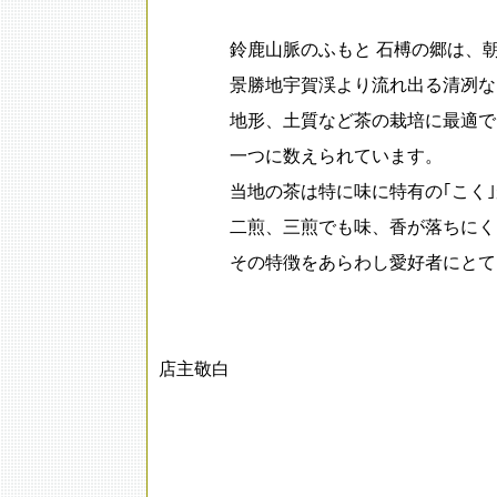
鈴鹿山脈のふもと 石榑の郷は、朝
景勝地宇賀渓より流れ出る清冽なる
地形、土質など茶の栽培に最適で、
一つに数えられています。
当地の茶は特に味に特有の｢こく｣が
二煎、三煎でも味、香が落ちにくく
その特徴をあらわし愛好者にとても
店主敬白