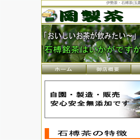
伊勢茶・石榑茶(玉露