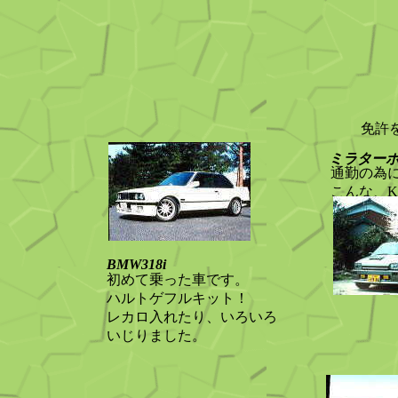
免許
ミラター
通勤の為
こんな、
と思わせ
BMW318i
初めて乗った車です。
ハルトゲフルキット！
レカロ入れたり、いろいろ
いじりました。