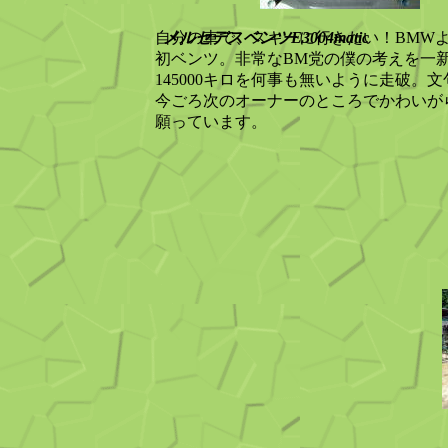
自分の車で、スキーに行きたい！BMW
メルセデスベンツE3004matic
初ベンツ。非常なBM党の僕の考えを一
145000キロを何事も無いように走破。
今ごろ次のオーナーのところでかわいが
願っています。