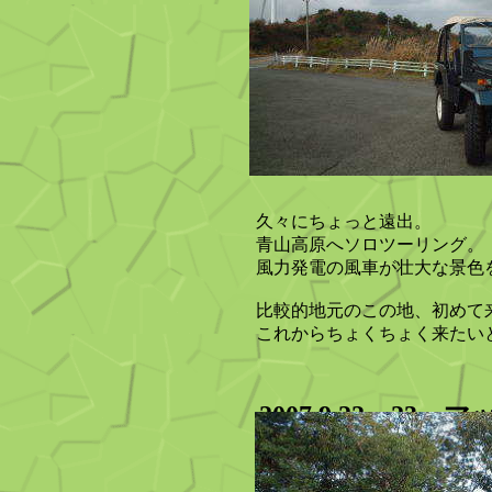
久々にちょっと遠出。
青山高原へソロツーリング。
風力発電の風車が壮大な景色
比較的地元のこの地、初めて
これからちょくちょく来たい
2007,9,22～23