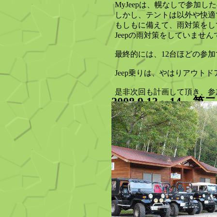
MyJeepは、幌なしで参加し
しかし、テントは以外や快適
もしもに備えて、雨対策をし
Jeepの雨対策をしていません
最終的には、12台ほどの参加
Jeep乗りは、やはりアウ
是非次回も計画して頂き、参
2008,9,13～14 第