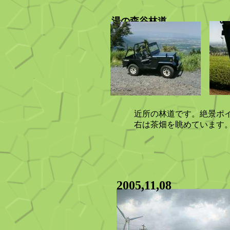
湯の森谷林道
近所の林道です。絶景ポ
右は茶畑を眺めています
2005,11,08