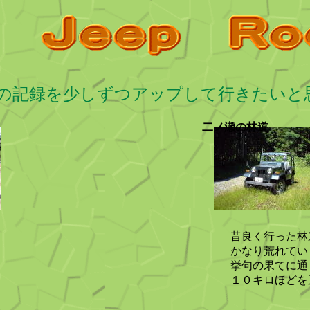
epの記録を少しずつアップして行きたい
二ノ瀬の林道
昔良く行った林
かなり荒れてい
挙句の果てに通
１０キロほどを