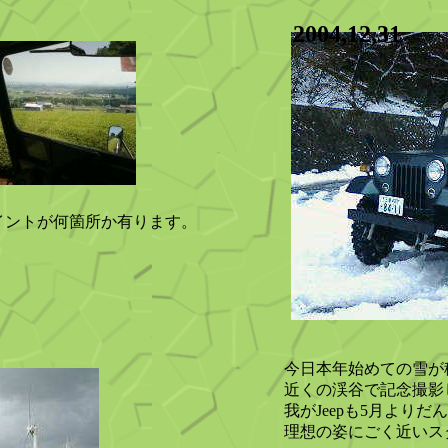
2004,12,31
イントが何箇所か有ります。
。
今日本年始めての雪が
近くの渓谷で記念撮影
我がJeepも5月より
理想の姿にごく近いス