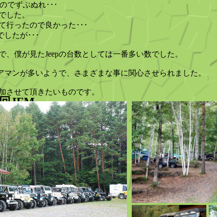
たのでずぶぬれ･･･
でした。
て行ったので良かった･･･
でしたが･･･
で、僕が見たJeepの台数としては一番多い数でした。
トドアマンが多いようで、さまざまな事に関心させられました。
加させて頂きたいものです。
二回JFM