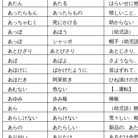
あたん
あたる
はらいせに
あったらもん
あったらもの
惜しいこと、
あっちゃむく
死にかける
助からない
あっぽ
あほう
（
幼児語
）
あっぽ
シャッポ
帽子
（幼児
あとひざり
あとびさり
あとじさり、
あば
あばよ
さようなら、
あほげに
ばかげたように
並
はずれて
あほだき
阿呆
炊
き
ひね
漬
けの
あむない
危ない
【…運転】
あゆみ
歩
み
板
橋
板
あら
あられ
（幼児語）
あらしけない
あらけない
荒々しい、粗
あらの
あたらしい
新品
の、あ
ありやい
ありたけ
あるだけ
全