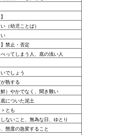
る】
さい（
幼児
ことば）
ない
】禁止・否定
べってしまう人、
底
の
浅
い
人
いでしょう
実
が
熟
する
鮮）やかでなく、聞き難い
裏
底
についた
泥
土
＞とも
をしないこと、
無為
な
日
、ゆとり
、
態度
の
急変
すること