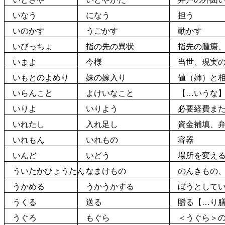
いなう
になう
担う
いのかす
うごかす
動かす
いびっちょ
指
の
先
の
異状
指
先
の
腫瘍
いまよ
今様
当世、
現実
いもとのよめり
妹の嫁入り
値（姉）と相
いらんこと
よけいなこと
【…いうな
いりよ
いりよう
必要
経費
ま
いれたし
入
れ
足
し
資金
補填
、
いれもん
いれもの
容器
いんど
いどう
場所を変える
ういたかひょうたん
なまけもの
のんきもの、
うかめる
うかうかする
ぼうとしてい
うくる
送る
贈る【…り膳
うぐろ
もぐら
＜うぐら＞