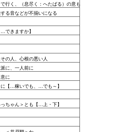
まで
行
く、（
息
尽
く：へたばる）の
意
も
続
する
音
などが
不揃
いになる
【…できますか】
はその
人
、
心根
の
悪
い
人
派に、一人前に
意に
なに【…
稼
いでも、…でも～】
っちゃん＞とも【…上・下】
る
い ＜
井戸
鞘
＞か