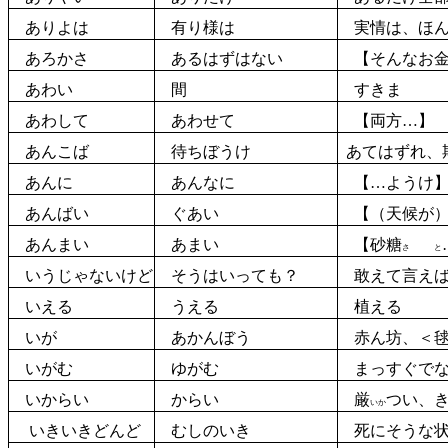
ありよは
有り様は
実情は、ほん
あろかさ
あるはずはない
【そんなお金
あわい
間
すきま
あわして
あわせて
【両方…】
あんこば
待ちぼうけ
あてはずれ、
あんに
あんなに
【…ようけ
あんばい
ぐあい
【（天候が）
あんまい
あまい
【
砂糖
さ と
いうじゃないけど
そうはいっても？
敢えて言えば
いえる
うえる
植える
いが
あかんぼう
赤ん坊、＜
いがむ
ゆがむ
まっすぐでな
いからい
からい
厳
つい、
いか
いきいきどんど
むしのいき
死
にそうな