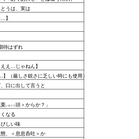
とうは、
実
は
…】
期待はずれ
】
ええ…じゃねん】
…】（厳しさ鋭さに乏しい時にも使用）
、口に出して言うと
毬栗
頭＞からか？」
いがぐり
くなる
きびしい味
状態
、＜
息
息
呑
吐
＞か