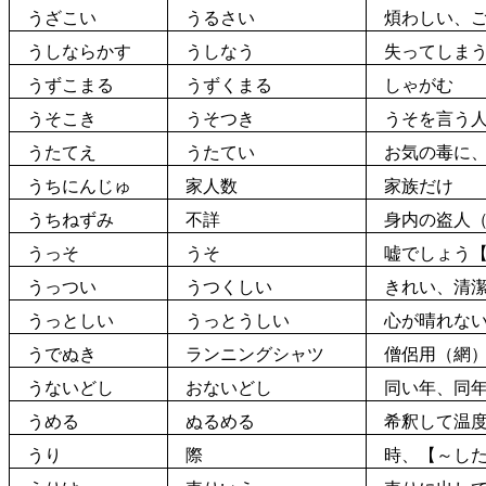
うざこい
うるさい
煩わしい、ご
うしならかす
うしなう
失
ってしま
うずこまる
うずくまる
しゃがむ
うそこき
うそつき
うそを言う人
うたてえ
うたてい
お気の毒に、
うちにんじゅ
家人数
家族だけ
うちねずみ
不詳
身内の盗人（
うっそ
うそ
嘘
でしょう【
うっつい
うつくしい
きれい、
清
うっとしい
うっとうしい
心が晴れない
うでぬき
ランニングシャツ
僧侶用（網）
うないどし
おないどし
同
い
年
、
同
うめる
ぬるめる
希釈して温度
うり
際
時
、【～し