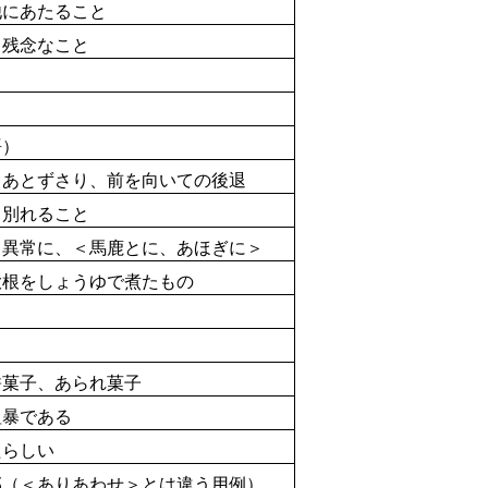
他にあたること
残念なこと
語）
あとずさり、
前
を
向
いての
後退
別れること
、
異常
に、＜
馬鹿
とに、あほぎに＞
大根
をしょうゆで
煮
たもの
餅
菓子
、あられ
菓子
暴である
たらしい
部
（＜ありあわせ＞とは
違
う
用例
）