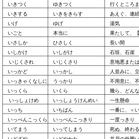
いきつく
ゆきつく
行
くところ
いきする
いきをきらす
あえぐ、
連
いげ
ゆげ
湯気
いごと
本当に
果
たして、
いさしか
ひさしく
長い間
いしかけ
いしがけ
石垣、
石
崖
いじくされ
いじくさり
意地悪
また
いっかど
いっかし
人並みに、立
いっきゃくなしに
うっかり
不用意に、不
いっくら
いくら
幾
ら、どん
いっしょけめ
いっしょうけんめい
一生懸命
いっち
いちばん
一番に、＜い
いっぺんこっくら
いっぺんこっきり
一度っきり
いてまう
いってしまう
死
ぬ、
終
わ
いどざや
いどやかた
井戸
の
外
囲