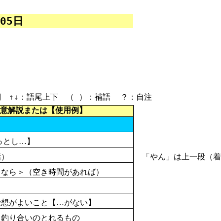
05
日
【 】：例文 …：方言 ＜＞：類語 ～：不定詞 ↑↓：語尾上下 （ ）：補語
？：
自注
意解説または【使用例】
とし…】
「やん」は
上一段
（
着
話）
なら＞（
空
き
時間
があれば）
想がよいこと【…がない】
、
釣
り
合
いのとれるもの