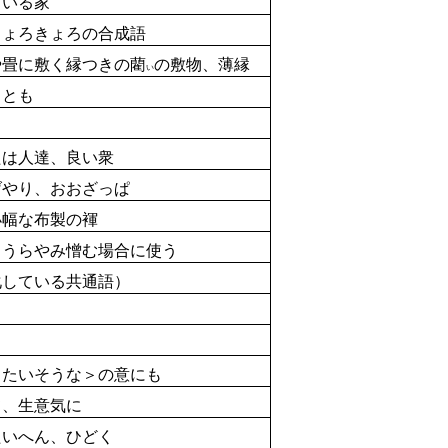
ている
家
ょろきょろの
合成語
畳に敷く縁つきの
藺
の敷物、薄縁
い
とも
たは人達、良い衆
やり、おおざっぱ
幅な布製の褌
うらやみ憎む場合に使う
している
共通語
）
たいそうな＞の意にも
て、
生意気
に
いへん、ひどく