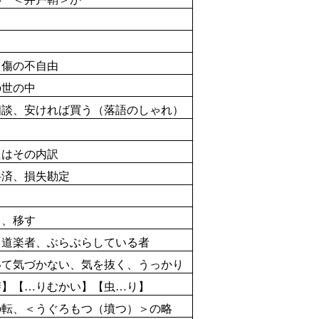
、
傷
の
不自由
の
世
の
中
談、安ければ買う（
落語
のしゃれ）
】
たはその
内訳
弁済
、
損失
勘定
、移す
道楽者、ぶらぶらしている
者
て
気
づかない、
気
を
抜
く、うっかり
】【…りむかい】【
虫
…り】
の
転
、＜うぐろもつ（
墳
つ）＞の
略