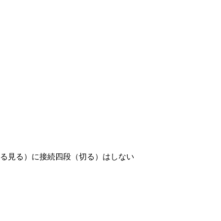
る
見
る）に
接続
四
段
（
切
る）はしない