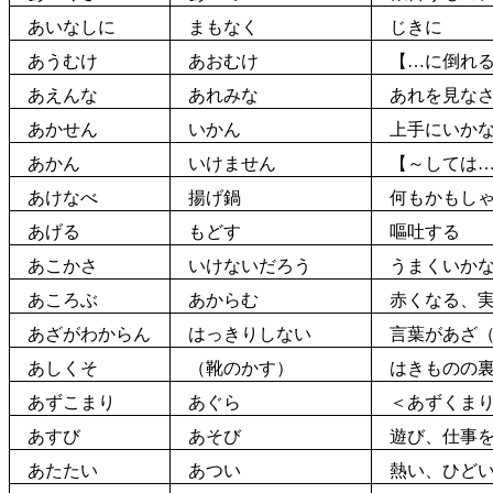
あいなしに
まもなく
じきに
あうむけ
あおむけ
【…に
倒
れ
あえんな
あれみな
あれを
見
な
あかせん
いかん
上手
にいか
あかん
いけません
【～しては…
あけなべ
揚
げ
鍋
何もかもしゃ
あげる
もどす
嘔吐
する
あこかさ
いけないだろう
うまくいかな
あころぶ
あからむ
赤
くなる、
あざがわからん
はっきりしない
言葉があざ（
あしくそ
（
靴
のかす）
はきものの
あずこまり
あぐら
＜あずくまり
あすび
あそび
遊
び、
仕事
あたたい
あつい
熱い、ひどい