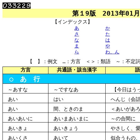
第
１9
版
2013
年
01
月
【
】
インデックス
あ
か
さ
た
な
は
ま
や
ら
わ、ん
方言
共通語・該当漢字
語
○ あ 行
～あすな
～ですなあ
【今日はうっ
あい
はい
へんじ（会
あい
間
、ときのま
＜あいがあろ
あいあいに
あいまあいまに
～の合間に
あいきょ
あいきょう
やさしく、愛
あいくさ
あいて
似合
うもの