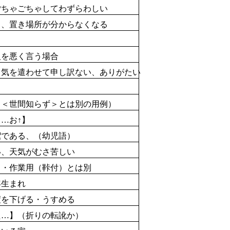
ちゃごちゃしてわずらわしい
う、
置
き
場所
が
分
からなくなる
を悪く言う場合
気を遣わせて
申
し
訳
ない、ありがたい
＜世間知らず＞とは別の用
例
）
…お↑】
潔
である、（
幼児語
）
、天気がむさ苦しい
・作業用（鞐付）とは別
年
生
まれ
を下げる・うすめる
た…】（
折
りの
転
訛
か）