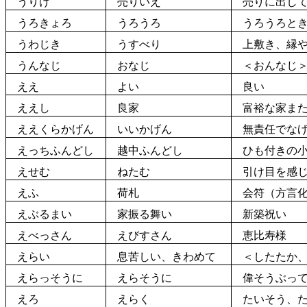
うりけ
売りいえ
売
りに
出
し
うろきょろ
うろうろ
うろうろとき
うわじき
うすべり
上敷き、縁や
うんなじ
おなじ
＜おんなじ＞
ええ
よい
良い
ええし
良家
富裕な家ま
ええくらかげん
いいかげん
無責任でなげ
えっちふんどし
越中ふんどし
ひも付きの小
えせむ
ねたむ
引け目を感じ
えふ
荷札
会符（方言化
えぶるまい
家振る舞い
新築祝い
えべっさん
えびすさん
恵比寿
様
えらい
息苦しい、きわめて
＜したたか、
えらっそうに
えらそうに
偉
そうぶっ
えろ
えらく
たいそう、た