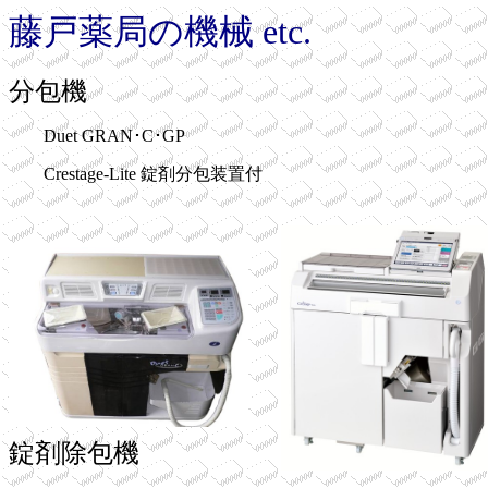
藤戸薬局の機械 etc.
分包機
Duet GRAN･C･GP
Crestage-Lite 錠剤分包装置付
錠剤除包機