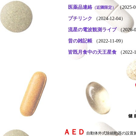
医薬品連絡
（2025-0
（近隣限定）
プチリンク
（2024-12-04）
流星の電波観測ライブ
（2026-
昔の雑記帳
（2022-11-09）
皆既月食中の天王星食
（2022-
ＡＥＤ
自動体外式除細動器の設置