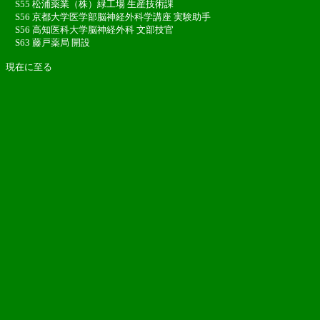
S55 松浦薬業（株）緑工場 生産技術課
S56 京都大学医学部脳神経外科学講座 実験助手
S56 高知医科大学脳神経外科 文部技官
S63 藤戸薬局 開設
現在に至る