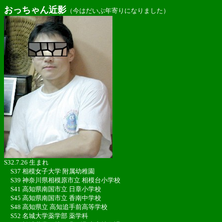
おっちゃん近影
（今はだいぶ年寄りになりました）
S32.7.26 生まれ
S37 相模女子大学 附属幼稚園
S39 神奈川県相模原市立 相模台小学校
S41 高知県南国市立 日章小学校
S45 高知県南国市立 香南中学校
S48 高知県立 高知追手前高等学校
S52 名城大学薬学部 薬学科