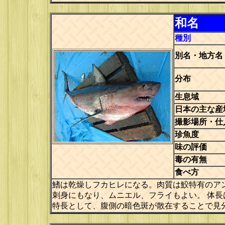
和名
種別
別名・地方名
分布
生息域
日本の主な産
撮影場所・仕
珍魚度
味の評価
毒の有無
食べ方
鰭は乾燥しフカヒレになる。肉質は鮫特有のア
刺身にもなり、ムニエル、フライもよい。 体長
特長として、腹側の暗色斑が散在することで見