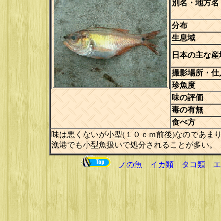
別名・地方名
分布
生息域
日本の主な産
撮影場所・仕
珍魚度
味の評価
毒の有無
食べ方
味は悪くないが小型(１０ｃｍ前後)なのであま
漁港でも小型魚扱いで処分されることが多い。
ノの魚
イカ類
タコ類
エ