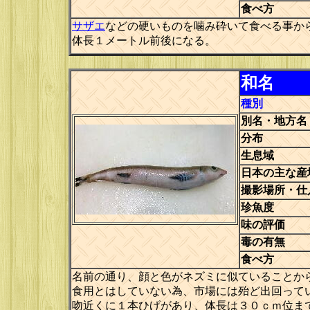
食べ方
サザエ
などの硬いものを噛み砕いて食べる事か
体長１メートル前後になる。
和名
種別
別名・地方名
分布
生息域
日本の主な産
撮影場所・仕
珍魚度
味の評価
毒の有無
食べ方
名前の通り、顔と色がネズミに似ていることか
食用とはしていない為、市場には殆ど出回って
吻近くに１本ひげがあり、体長は３０ｃｍ位ま