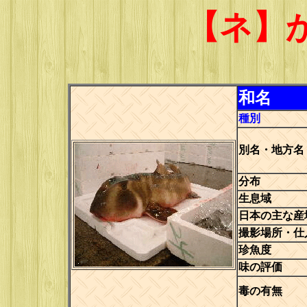
【ネ】
和名
種別
別名・地方名
分布
生息域
日本の主な産
撮影場所・仕
珍魚度
味の評価
毒の有無