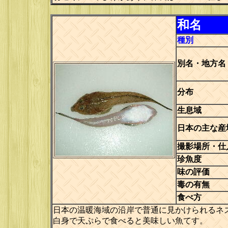
和名
種別
別名・地方名
分布
生息域
日本の主な産
撮影場所・仕
珍魚度
味の評価
毒の有無
食べ方
日本の温暖海域の沿岸で普通に見かけられるネ
白身で天ぷらで食べると美味しい魚てす。