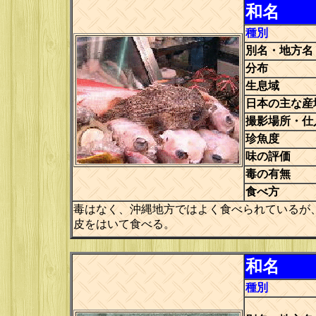
和名
種別
別名・地方名
分布
生息域
日本の主な産
撮影場所・仕
珍魚度
味の評価
毒の有無
食べ方
毒はなく、沖縄地方ではよく食べられているが
皮をはいて食べる。
和名
種別