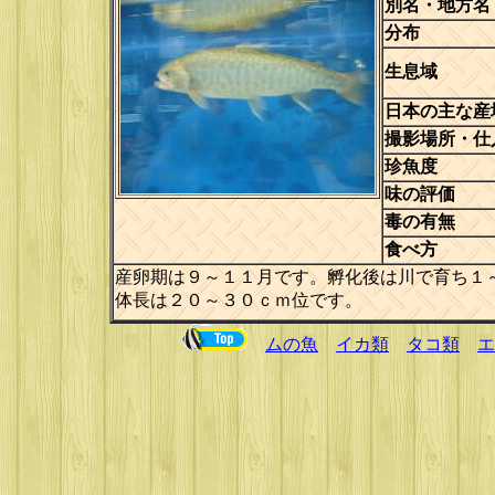
別名・地方名
分布
生息域
日本の主な産
撮影場所・仕
珍魚度
味の評価
毒の有無
食べ方
産卵期は９～１１月です。孵化後は川で育ち１
体長は２０～３０ｃｍ位です。
ムの魚
イカ類
タコ類
エ