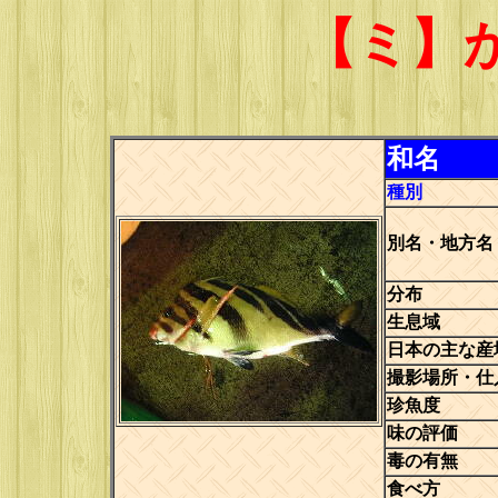
【ミ】
和名
種別
別名・地方名
分布
生息域
日本の主な産
撮影場所・仕
珍魚度
味の評価
毒の有無
食べ方