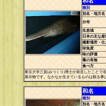
和名
種別
別名・地方名
分布
生息域
日本の主な産
撮影場所・仕
珍魚度
味の評価
毒の有無
食べ方
東京大学三箕(みつくり)博士が発見したことで
展示物です。なかなか生きているものは観る事
和名
種別
別名・地方名