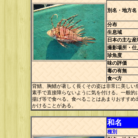
別名・地方名
分布
生息域
日本の主な産
撮影場所・仕
珍魚度
味の評価
毒の有無
食べ方
背鰭、胸鰭が著しく長くその姿は非常に美しい
素手で直接障らないように気を付ける。一般的
揚げ等で食べる。食べることはあまりおすすめ
かけることがある。
和名
種別