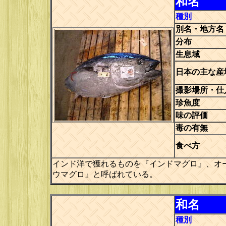
和名
種別
別名・地方名
分布
生息域
日本の主な産
撮影場所・仕
珍魚度
味の評価
毒の有無
食べ方
インド洋で獲れるものを『インドマグロ』、オ
ウマグロ』と呼ばれている。
和名
種別