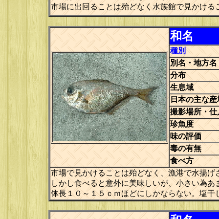
市場に出回ることは殆どなく水族館で見かける
和名
種別
別名・地方名
分布
生息域
日本の主な産
撮影場所・仕
珍魚度
味の評価
毒の有無
食べ方
市場で見かけることは殆どなく、漁港で水揚げ
しかし食べると意外に美味しいが、小さい為あ
体長１０～１５ｃｍほどにしかならない。塩干