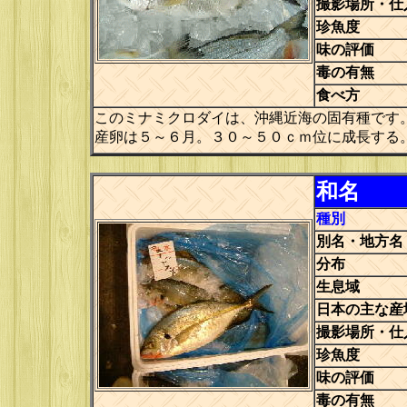
撮影場所・仕
珍魚度
味の評価
毒の有無
食べ方
このミナミクロダイは、沖縄近海の固有種です
産卵は５～６月。３０～５０ｃｍ位に成長する
和名
種別
別名・地方名
分布
生息域
日本の主な産
撮影場所・仕
珍魚度
味の評価
毒の有無