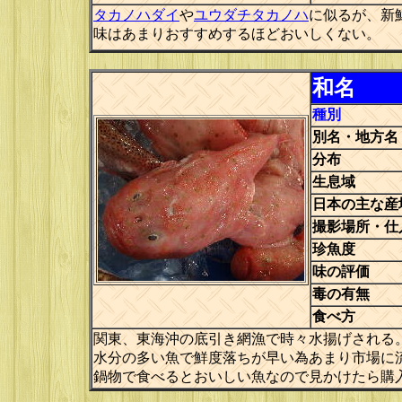
タカノハダイ
や
ユウダチタカノハ
に似るが、新
味はあまりおすすめするほどおいしくない。
和名
種別
別名・地方名
分布
生息域
日本の主な産
撮影場所・仕
珍魚度
味の評価
毒の有無
食べ方
関東、東海沖の底引き網漁で時々水揚げされる
水分の多い魚で鮮度落ちが早い為あまり市場に
鍋物で食べるとおいしい魚なので見かけたら購