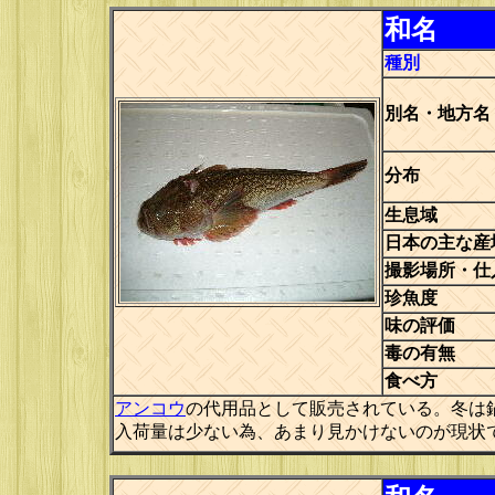
和名
種別
別名・地方名
分布
生息域
日本の主な産
撮影場所・仕
珍魚度
味の評価
毒の有無
食べ方
アンコウ
の代用品として販売されている。冬は
入荷量は少ない為、あまり見かけないのが現状