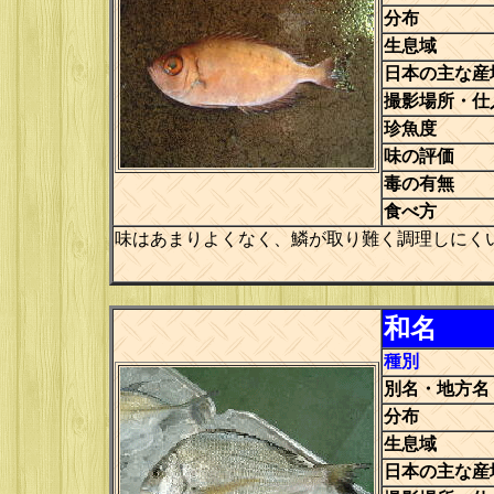
分布
生息域
日本の主な産
撮影場所・仕
珍魚度
味の評価
毒の有無
食べ方
味はあまりよくなく、鱗が取り難く調理しにく
和名
種別
別名・地方名
分布
生息域
日本の主な産