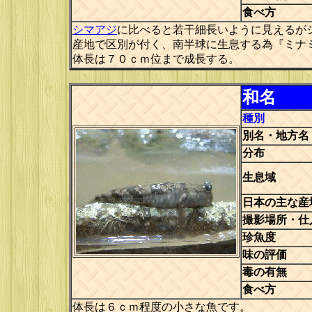
食べ方
シマアジ
に比べると若干細長いように見えるが
産地で区別が付く、南半球に生息する為『ミナ
体長は７０ｃｍ位まで成長する。
和名
種別
別名・地方名
分布
生息域
日本の主な産
撮影場所・仕
珍魚度
味の評価
毒の有無
食べ方
体長は６ｃｍ程度の小さな魚です。