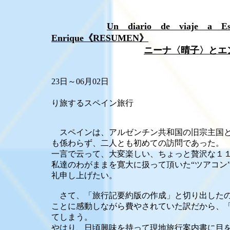
Un diario de viaje a 
Enrique《RESUMEN》
ニーナ〈晴子〉とエ
期 間： 2
23日～06月02日
旅行団体： Ｉ
り旅するスペイン旅行
スペインは、アルゼンチン共和国の旧宗主国と
も係わらず、二人とも初めての訪問であった。
一言で云って、大変楽しい、ちょっと贅沢な１
私達のわがままを寛大に扱って頂いた“ツアコン
礼申し上げたい。
さて、「旅行記要約版の作成」と切り出したの
ことに感動しながら費やされていた訳だから、
てしまう。
やはり、日頃興味を持って現地旅行案内書に目