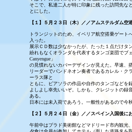
そこで、私達二人が特に印象に残った訪問先な
とにした。
【１】５月２３日（木）／／アムステルダム空
トランジットのため、イベリア航空搭乗ゲート
入った。
展示ＣＤ数は少なかったが、たった１点だけタ
紛れもなくオランダを代表するタンゴ楽団でブェノ
Canyengue」
の見慣れないカバーデザインが見えた。早速、
リーダーでバンドネオン奏者であるカレル・ク
ーラス隊と
ともに、ピアソラの作品や自作のタンゴなどを
よしよし幸先いいぞ。しかも、クレジットの録
ある。
日本には未入荷であろう。一般性があるので今
【２】５月２４日（金）／／スペイン入国後に
午前中はプラド美術館などマドリード市内観光
夕食は全員が参加してホテル（面した道路名を