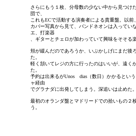
さらにもう１枚、分母数の少ない中から見つけた。「e
団で、
これもECで活動する演奏者による貴重盤。以前
カバー写真から見て、バンドネオンは入ってい
エ、打楽器
、ギターとチェロが加わっていて興味をそそる
頬が緩んだのであろうか、いぶかしげにまだ後
た。
軽く頷いてレジの方に行ったのはいいが、遠く
た。
予約は出来るがUnos dias（数日）かかる
ャ経由
でグラナダに出発してしまう。深追いは止めた
最初のオランダ盤とマドリードでの拾いもの２
う。