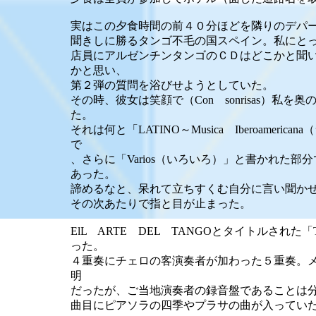
実はこの夕食時間の前４０分ほどを隣りのデパ
聞きしに勝るタンゴ不毛の国スペイン。私にと
店員にアルゼンチンタンゴのＣＤはどこかと聞
かと思い、
第２弾の質問を浴びせようとしていた。
その時、彼女は笑顔で（Con sonrisas）
た。
それは何と「LATINO～Musica Iberoame
で
、さらに「Varios（いろいろ）」と書かれた
あった。
諦めるなと、呆れて立ちすくむ自分に言い聞か
その次あたりで指と目が止まった。
ElL ARTE DEL TANGOとタイトルされた
った。
４重奏にチェロの客演奏者が加わった５重奏。
明
だったが、ご当地演奏者の録音盤であることは
曲目にピアソラの四季やプラサの曲が入っていた