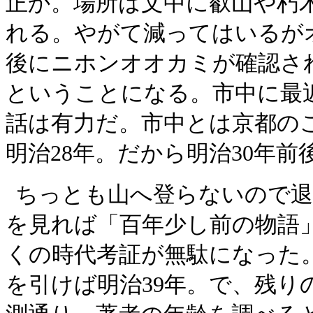
正か。場所は文中に叡山や朽
れる。やがて減ってはいるが
後にニホンオオカミが確認さ
ということになる。市中に最
話は有力だ。市中とは京都の
明治
28
年。だから明治
30
年前
ちっとも山へ登らないので退
を見れば「百年少し前の物語
くの時代考証が無駄になった
を引けば明治
39
年。で、残り