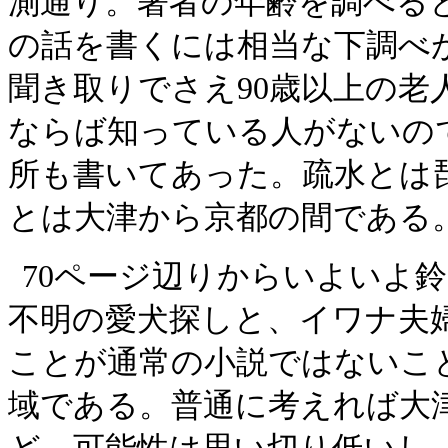
測通り。著者の年齢を調べる
の話を書くには相当な下調べ
聞き取りでさえ
90
歳以上の老
ならば知っている人がないの
所も書いてあった。疏水とは
とは大津から京都の間である
70
ページ辺りからいよいよ鈴
不明の愛犬探しと、イワナ夫
ことが通常の小説ではないこ
域である。普通に考えれば大