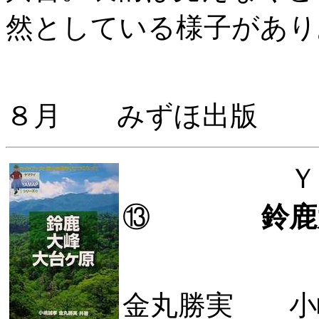
然としている様子があり
２０
８月 みずほ出版 
ＹＡＭ
⑬
鈴鹿
金丸勝実