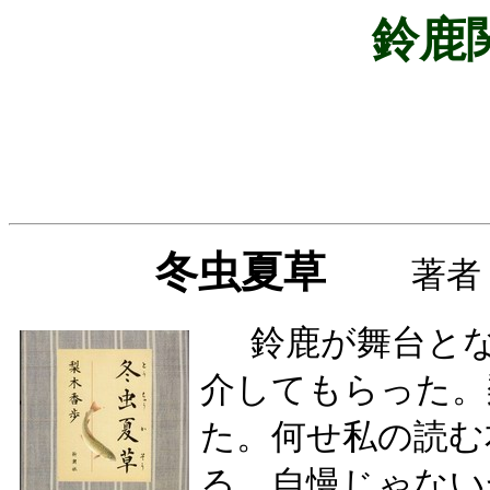
鈴鹿
冬虫夏草
著者
鈴鹿が舞台と
介してもらった。
た。何せ私の読む
る。自慢じゃない