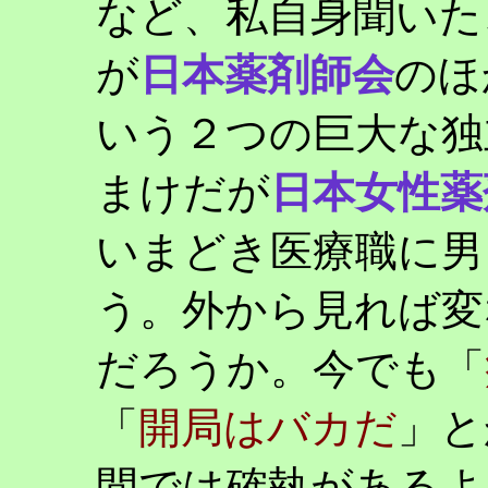
など、私自身聞いた
が
日本薬剤師会
のほ
いう２つの巨大な独
まけだが
日本女性薬
いまどき医療職に男
う。外から見れば変
だろうか。今でも「
「
開局はバカだ
」と
間では確執があるよ