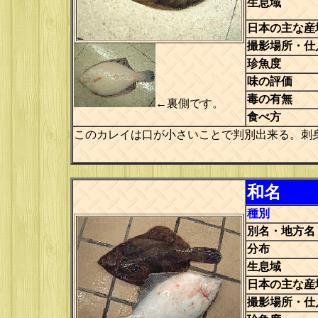
生息域
日本の主な産
撮影場所・仕
珍魚度
味の評価
毒の有無
←裏側です。
食べ方
このカレイは口が小さいことで判別出来る。刺
和名
種別
別名・地方名
分布
生息域
日本の主な産
撮影場所・仕