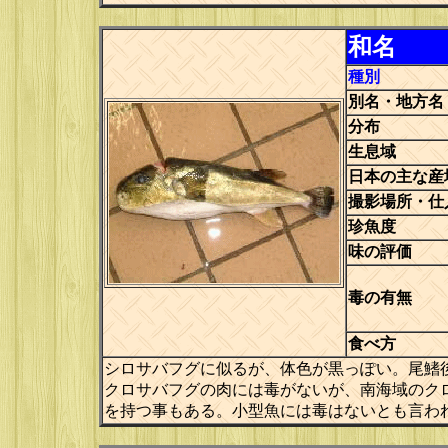
和名
種別
別名・地方名
分布
生息域
日本の主な産
撮影場所・仕
珍魚度
味の評価
毒の有無
食べ方
シロサバフグに似るが、体色が黒っぽい。尾鰭
クロサバフグの肉には毒がないが、南海域のク
を持つ事もある。小型魚には毒はないとも言わ