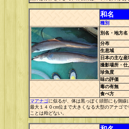
和名
種別
別名・地方名
分布
生息域
日本の主な産
撮影場所・仕
珍魚度
味の評価
毒の有無
食べ方
マアナゴ
に似るが、体は黒っぽく頭部にも側線
最大１４０cm位まで大きくなる大型のアナゴ
ことは殆どない。