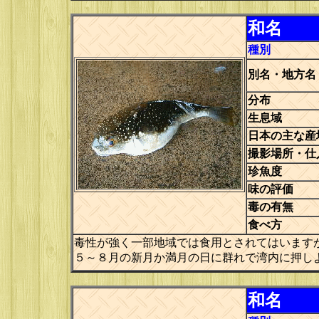
和名
種別
別名・地方名
分布
生息域
日本の主な産
撮影場所・仕
珍魚度
味の評価
毒の有無
食べ方
毒性が強く一部地域では食用とされてはいます
５～８月の新月か満月の日に群れで湾内に押し
和名