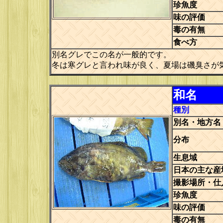
珍魚度
味の評価
毒の有無
食べ方
別名グレでこの名が一般的です。
冬は寒グレと言われ味が良く、夏場は磯臭さが
和名
種別
別名・地方名
分布
生息域
日本の主な産
撮影場所・仕
珍魚度
味の評価
毒の有無