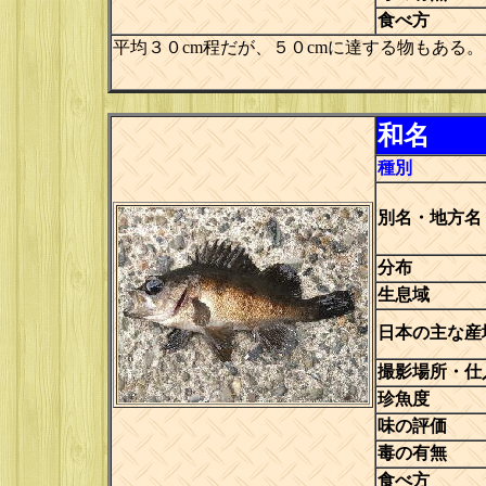
食べ方
平均３０cm程だが、５０cmに達する物もある。
和名
種別
別名・地方名
分布
生息域
日本の主な産
撮影場所・仕
珍魚度
味の評価
毒の有無
食べ方