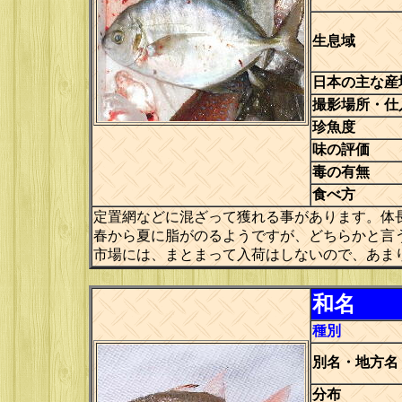
生息域
日本の主な産
撮影場所・仕
珍魚度
味の評価
毒の有無
食べ方
定置網などに混ざって獲れる事があります。体
春から夏に脂がのるようですが、どちらかと言
市場には、まとまって入荷はしないので、あま
和名
種別
別名・地方名
分布