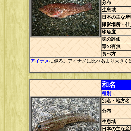
分布
生息域
日本の主な産
撮影場所・仕
珍魚度
味の評価
毒の有無
食べ方
アイナメ
に似る。アイナメに比べあまり大きく
和名
種別
別名・地方名
分布
生息域
日本の主な産