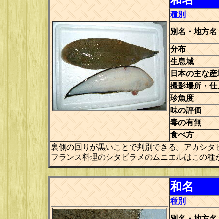
和名
種別
別名・地方名
分布
生息域
日本の主な産
撮影場所・仕
珍魚度
味の評価
毒の有無
食べ方
裏側の回りが黒いことで判別できる。アカシタ
フランス料理のシタビラメのムニエルはこの種
和名
種別
別名・地方名