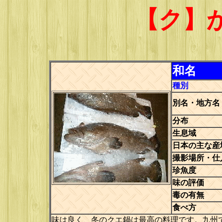
【ク】
和名
種別
別名・地方名
分布
生息域
日本の主な産
撮影場所・仕
珍魚度
味の評価
毒の有無
食べ方
味は良く、冬のクエ鍋は最高の料理です。九州