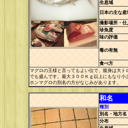
生息域
日本の主な産
撮影場所・仕
珍魚度
味の評価
毒の有無
食べ方
マグロの王様と言ってもよい位で、腹身は大ト
でも盛んです。最大３００Ｋｇ以上にもなり小
ホンマグロの別名の方がなじみがあります。
和名
種別
別名・地方名
分布