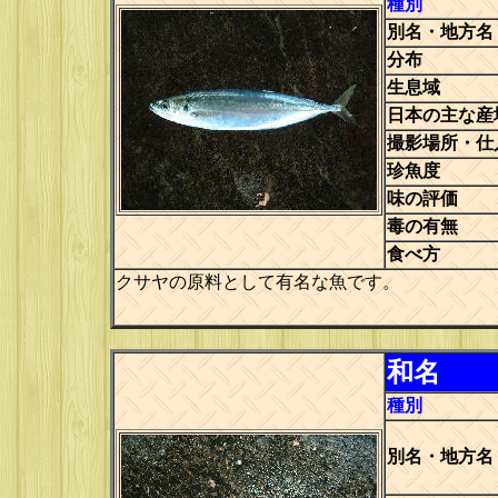
種別
別名・地方名
分布
生息域
日本の主な産
撮影場所・仕
珍魚度
味の評価
毒の有無
食べ方
クサヤの原料として有名な魚です。
和名
種別
別名・地方名