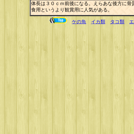
体長は３０ｃｍ前後になる。えらあな後方に骨
食用というより観賞用に人気がある。
ケの魚
イカ類
タコ類
エ