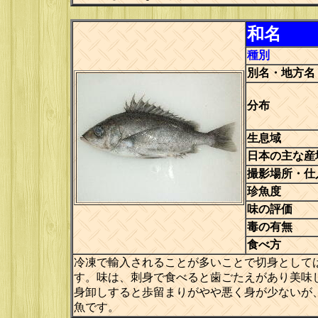
和名
種別
別名・地方名
分布
生息域
日本の主な産
撮影場所・仕
珍魚度
味の評価
毒の有無
食べ方
冷凍で輸入されることが多いことで切身として
す。味は、刺身で食べると歯ごたえがあり美味
身卸しすると歩留まりがやや悪く身が少ないが
魚です。