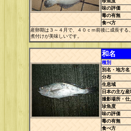
珍魚度
味の評価
毒の有無
食べ方
産卵期は３～４月で、４０ｃｍ前後に成長する
煮付けが美味しいです。
和名
種別
別名・地方名
分布
生息域
日本の主な産
撮影場所・仕
珍魚度
味の評価
毒の有無
食べ方