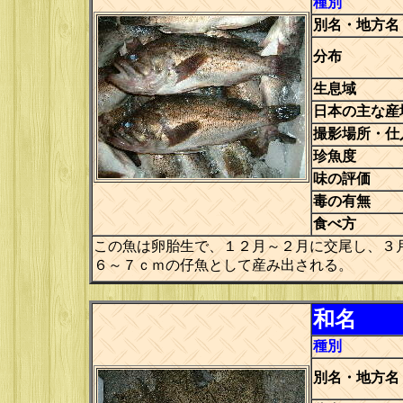
種別
別名・地方名
分布
生息域
日本の主な産
撮影場所・仕
珍魚度
味の評価
毒の有無
食べ方
この魚は卵胎生で、１２月～２月に交尾し、３
６～７ｃｍの仔魚として産み出される。
和名
種別
別名・地方名