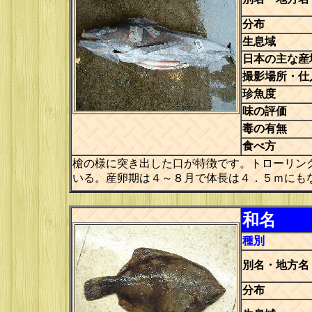
分布
生息域
日本の主な産
撮影場所・仕
珍魚度
味の評価
毒の有無
食べ方
槍の様に突き出した口が特徴です。トローリン
いる。産卵期は４～８月で体長は４．５ｍにも
和名
種別
別名・地方名
分布