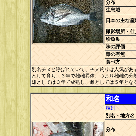
分布
生息域
日本の主な産
撮影場所・仕
珍魚度
味の評価
毒の有無
食べ方
別名チヌと呼ばれていて、チヌ釣りは人気があ
として育ち、３年で雄雌異体、つまり雄雌の分
雄としては３年で成熟し、雌としては５年となる
和名
種別
別名・地方名
分布