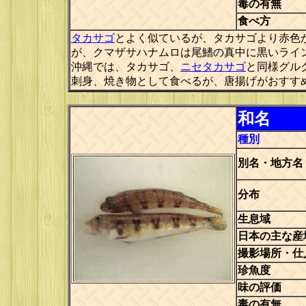
毒の有無
食べ方
タカサゴ
とよく似ているが、タカサゴより赤色
が、クマザサハナムロは尾鰭の真中に黒いライ
沖縄では、タカサゴ、
ニセタカサゴ
と同様グル
刺身、焼き物として食べるが、唐揚げがおすす
和名
種別
別名・地方名
分布
生息域
日本の主な産
撮影場所・仕
珍魚度
味の評価
毒の有無