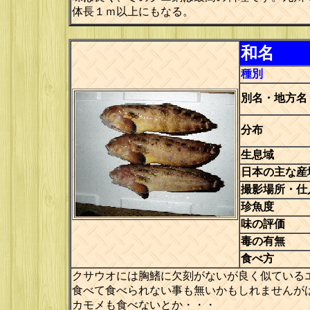
体長１ｍ以上にもなる。
和名
種別
別名・地方名
分布
生息域
日本の主な産
撮影場所・仕
珍魚度
味の評価
毒の有無
食べ方
クサウオには胸鰭に欠刻がないが良く似ている
食べて食べられない事も無いかもしれませんが
カモメも食べないとか・・・