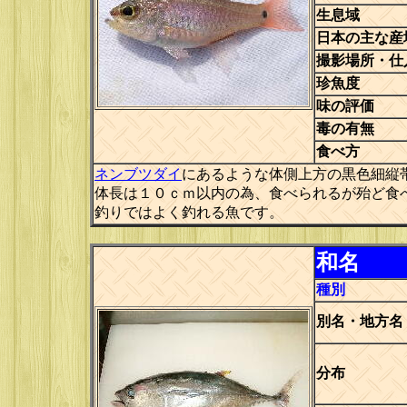
生息域
日本の主な産
撮影場所・仕
珍魚度
味の評価
毒の有無
食べ方
ネンブツダイ
にあるような体側上方の黒色細縦
体長は１０ｃｍ以内の為、食べられるが殆ど食
釣りではよく釣れる魚です。
和名
種別
別名・地方名
分布