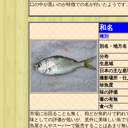
口の中が黒いのが特徴での名が付いたようです
和名
種別
別名・地方名
分布
生息域
日本の主な産
撮影場所・仕
珍魚度
味の評価
毒の有無
食べ方
市場に出回ることも無く、殆どが魚釣りで釣れ
味としての評価が低いが、意外に美味しい魚です
魚屋さんやスーパーで販売することはあまり無