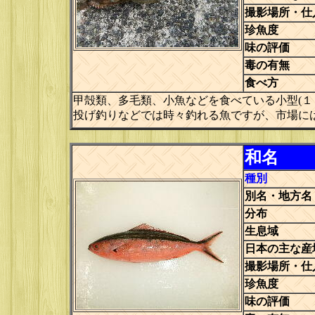
撮影場所・仕
珍魚度
味の評価
毒の有無
食べ方
甲殻類、多毛類、小魚などを食べている小型(１
投げ釣りなどでは時々釣れる魚ですが、市場に
和名
種別
別名・地方名
分布
生息域
日本の主な産
撮影場所・仕
珍魚度
味の評価