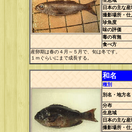
生息域
日本の主な産
撮影場所・仕
珍魚度
味の評価
毒の有無
食べ方
産卵期は春の４月～５月で、旬は冬です。
１ｍぐらいにまで成長する。
和名
種別
別名・地方名
分布
生息域
日本の主な産
撮影場所・仕