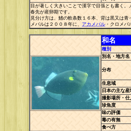
目が著しく大きいことで漢字で目張とも書く。
春先が産卵期です。
見分け方は、鰭の軟条数１６本、背は黒又は青
メバルは２００８年に、
アカメバル
・クロメバ
和名
種別
別名・地方名
分布
生息域
日本の主な産
撮影場所・仕
珍魚度
味の評価
毒の有無
食べ方