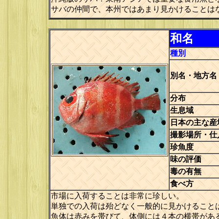
サバの仲間で、本州ではあまり見かけることは
和名
種別
別名・地方名
分布
生息域
日本の主な産
撮影場所・仕
珍魚度
味の評価
毒の有無
食べ方
市場に入荷することは非常に珍しい。
単独での入荷は殆どなく一般的に見かけること
魚体は赤みを帯びて、体側には４本の横帯があ