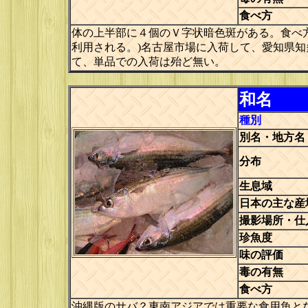
食べ方
体の上半部に４個のＶ字状暗色斑がある。食べ
利用される。)名古屋市場に入荷して、愛知県知
て、単品での入荷は殆ど無い。
和名
種別
別名・地方名
分布
生息域
日本の主な産
撮影場所・仕
珍魚度
味の評価
毒の有無
食べ方
沖縄版のサバ？東南アジアでは重要な食用魚と