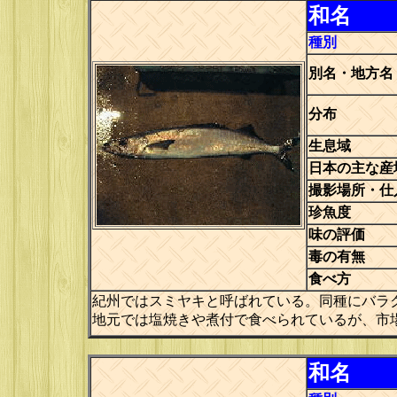
和名
種別
別名・地方名
分布
生息域
日本の主な産
撮影場所・仕
珍魚度
味の評価
毒の有無
食べ方
紀州ではスミヤキと呼ばれている。同種にバラ
地元では塩焼きや煮付で食べられているが、市
和名