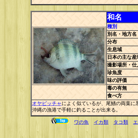
和名
種別
別名・地方名
分布
生息域
日本の主な産
撮影場所・仕
珍魚度
味の評価
毒の有無
食べ方
オヤピッチャ
によく似ているが、尾鰭の両葉に
沖縄の漁港で手軽に釣ることが出来る。
ワの魚
イカ類
タコ類
エ