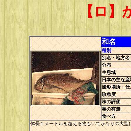
【ロ】
和名
種別
別名・地方名
分布
生息域
日本の主な産
撮影場所・仕
珍魚度
味の評価
毒の有無
食べ方
体長１メートルを超える物もいてかなりの大型