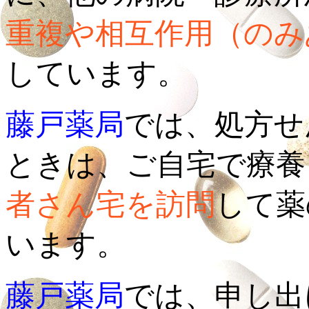
重複や相互作用（のみ
しています。
藤戸薬局
では、処方せ
ときは、ご自宅で療養
者さん宅を訪問
して薬
います。
藤戸薬局
では、申し出