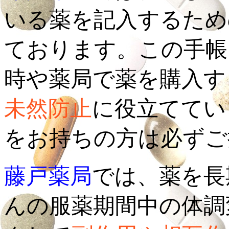
いる薬を記入するため
ております。この手帳
時や薬局で薬を購入す
未然防止
に役立ててい
をお持ちの方は必ずご
藤戸薬局
では、薬を長
んの服薬期間中の体調