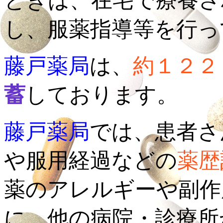
ときは、在宅で療養さ
し、服薬指導等を行っ
藤戸薬局
は、
約１２２
蓄
しております。
藤戸薬局
では、患者さ
や服用経過などの
薬歴
薬のアレルギーや副作
に、他の病院・診療所