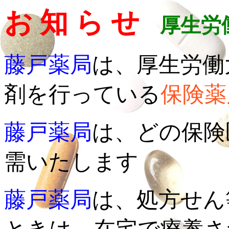
お 知 ら せ
厚生労働
藤戸薬局
は、厚生労働
剤を行っている
保険薬
藤戸薬局
は、どの保険
需いたします
藤戸薬局
は、処方せん