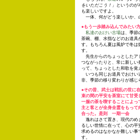
をいただこう！
」というのが
も楽しいですよ。
一体、何がどう楽しいか、
●
もう一歩踏み込んでみたい
私達のおけい古場
は、季節
茶碗、棚、水指などのお道具
す。もちろん夏は風炉で冬は
す。
先生からのちょっとしたアド
つながったりと、常に新しい
って、ちょっとした和歌を覚
いつも同じお道具でおけい
非、季節の移り変わりが感じ
●
その昔、武士は戦乱の世に
束の間の平安を茶室にて甘受
一服の茶を喫することによっ
主と客とが全身全霊をもって
合った。是則 一期一会
逸れはさて置き、現代のめ
るしい世情に在って、心の平
求めるのはなかなか難しい事
す。