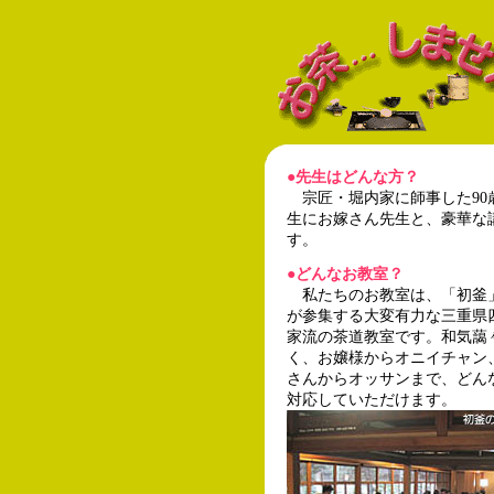
●
先生はどんな方？
宗匠・堀内家に師事した90
生にお嫁さん先生と、豪華な
す。
●
どんなお教室？
私たちのお教室は、「初釜」
が参集する大変有力な三重県
家流の茶道教室です。和気藹
く、お嬢様からオニイチャン
さんからオッサンまで、どん
対応していただけます。