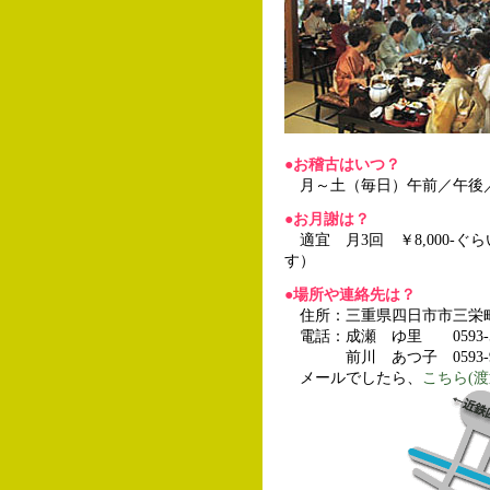
●
お稽古はいつ？
月～土（毎日）午前／午後／夕
●
お月謝は？
適宜 月3回 ￥8,000-
す）
●
場所や連絡先は？
住所：三重県四日市市三栄町4
電話：成瀬 ゆ里 0593-52
前川 あつ子 0593-93-
メールでしたら、
こちら(渡