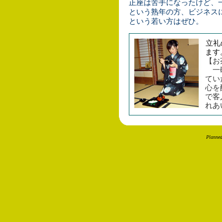
正座は苦手になったけど、
という熟年の方、ビジネス
という若い方はぜひ。
立礼
ます
【お
一碗
てい
心を
で客
れあ
Planne