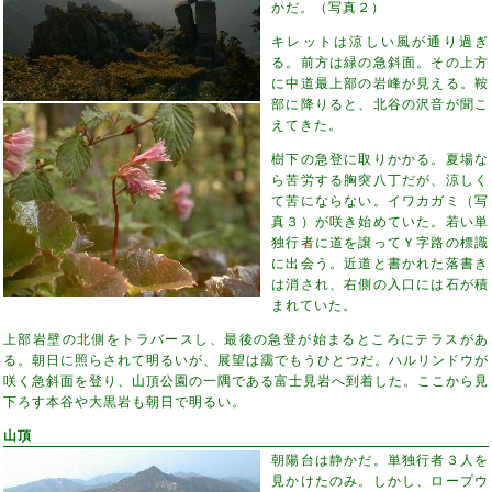
かだ。（写真２）
キレットは涼しい風が通り過ぎ
る。前方は緑の急斜面。その上方
に中道最上部の岩峰が見える。鞍
部に降りると、北谷の沢音が聞こ
えてきた。
樹下の急登に取りかかる。夏場な
ら苦労する胸突八丁だが、涼しく
て苦にならない。イワカガミ（写
真３）が咲き始めていた。若い単
独行者に道を譲ってＹ字路の標識
に出会う。近道と書かれた落書き
は消され、右側の入口には石が積
まれていた。
上部岩壁の北側をトラバースし、最後の急登が始まるところにテラスがあ
る。朝日に照らされて明るいが、展望は靄でもうひとつだ。ハルリンドウが
咲く急斜面を登り、山頂公園の一隅である富士見岩へ到着した。ここから見
下ろす本谷や大黒岩も朝日で明るい。
山頂
朝陽台は静かだ。単独行者３人を
見かけたのみ。しかし、ロープウ