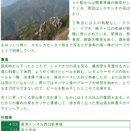
ェイ駅からは開業準備の物音がし
てくる。周辺はシロヤシオの花ば
かり。
三角点には人の気配なし。クラ
シ・イブネ・銚子ヶ口の稜線が朝
陽に照らされている。望湖台、長
者池、御嶽大権現を歩く。遊歩道
をゆっくり帰り、カモシカセンター前まで戻ると行楽客の第一陣がロープウ
ェイで到着していた。
裏道
国見峠から下ったところで、シャクナゲの花を見る。藤内壁を見渡せるガレ
場に到着して休憩。ようやく溶けたビールを飲む。レギュラーサイズの缶ビ
ールを一晩、冷凍庫で凍らせ、保冷ケースに入れて持参したが、まだ山頂で
は溶けていなかった。周りではオバサン達のグループが休憩を始めた。とて
も太刀打ちできないので、ビールを飲み干したところで出発する。
次々に登ってくる登山者とすれ違う。なかには１０人以上の集団もある。人
だかりの藤内小屋をサッサと通過して、歩き良くなった登山道を鈴鹿スカイ
ラインへ下った。
行程表
4:53
蒼滝トンネル西口駐車場
7:17
富士見岩