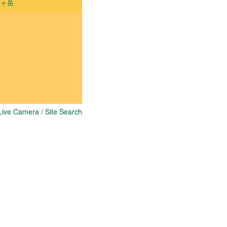
 鎌ヶ岳
Live Camera
/
Site Search