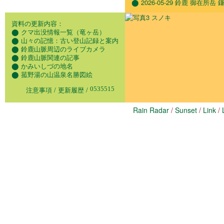
⬤
2026-05-29 鈴鹿 御在所岳
資料の更新内容：
⬤
クマ出没情報一覧（竜ヶ岳）
⬤
山々の記憶：古い登山記録と案内
⬤
鈴鹿山脈周辺のライブカメラ
⬤
鈴鹿山脈関連の記事
⬤
かみいしづの地名
⬤
菰野湯の山温泉名勝図絵
注意事項
/
更新履歴
/
Rain Radar
/
Sunset
/
Link
/