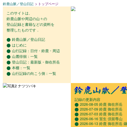
鈴鹿山脈／登山日記
> トップページ
このサイトは、
鈴鹿山脈や周辺の山々の
登山記録と書籍などの資料を
整理したものです．
⬤ 鈴鹿山脈／登山日記
⬤
はじめに
⬤
山行記録
：
日付
・
鈴鹿
・
周辺
⬤
山麓徘徊
：
一覧
⬤
登山日記
：
最新版
・
御在所岳
⬤
本棚
：
一覧
⬤
山行記録の向こう側
：
一覧
記録の更新内容
⬤
2026-08-05 鈴鹿 御在所岳
⬤
2026-07-09 鈴鹿 御在所岳
⬤
2026-07-03 鈴鹿 御在所岳
⬤
2026-06-16 室生 倶留尊山
⬤
2026-06-13 鈴鹿 御在所岳