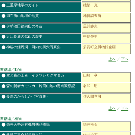
⬤ 三重県地学のガイド
磯部 克
⬤ 御在所山地域の地質
地質調査所
⬤ 伊勢治田銀銅山の今昔
黒川静夫
⬤ 近江鈴鹿の鉱山の歴史
中島伸男
⬤ 神秘の鍾乳洞 河内の風穴写真集
多賀町立博物館企画
上へ
／
下へ
書籍編／動物
⬤ 空と森の王者 イヌワシとクマタカ
山崎 亨
⬤ 森の賢者カモシカ 鈴鹿山地の定点観察記
名和 明
⬤ 鈴鹿のかもしか
（写真集）
佐久間孝司
上へ
／
下へ
書籍編／植物
⬤ 鎌井氏勢州有機無機品物録
鎌井松石
⬤ 北勢三重全郡採藥之記
鎌井松石