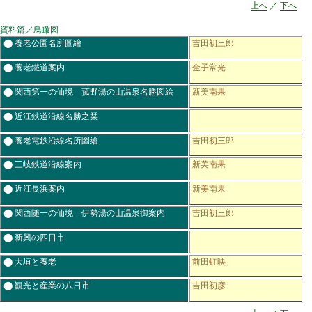
上へ
／
下へ
資料篇／鳥瞰図
⬤ 養老公園名所圖繪
吉田初三郎
⬤ 養老鐵道案内
金子常光
⬤ 関西第一の仙境 菰野湯の山温泉名勝図絵
新美南果
⬤ 近江鉄道沿線名勝之栞
⬤ 養老電鉄沿線名所圗繪
吉田初三郎
⬤ 三岐鉄道沿線案内
新美南果
⬤ 近江長浜案内
新美南果
⬤ 関西随一の仙境 伊勢湯の山温泉御案内
吉田初三郎
⬤ 新興の四日市
⬤ 大垣と養老
前田虹映
⬤ 観光と産業の八日市
吉田初彦