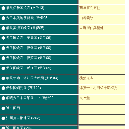
⬤ 細見伊勢国絵図
(文政13)
菊屋喜兵衛他
⬤ 大日本輿地便覧 乾
(天保05)
山崎義故
⬤ 細見美濃国絵図
(天保05)
吉野屋仁兵衛他
⬤ 天保国絵図 美濃国
(天保09)
⬤ 天保国絵図 伊勢国
(天保09)
⬤ 天保国絵図 伊賀国
(天保09)
⬤ 天保国絵図 近江国
(天保09)
⬤ 細見新補 近江国大絵図
(安政03)
徒然庵耊
⬤ 伊勢国細見図
(万延02)
津藩士・村田佐十郎恒光
⬤ 銅鐫大日本国細図 上
(元治02)
玄々堂
⬤ 近江国図
⬤ 江州蒲生郡地図
(M02)
⬤ 近江国全図
(M05)