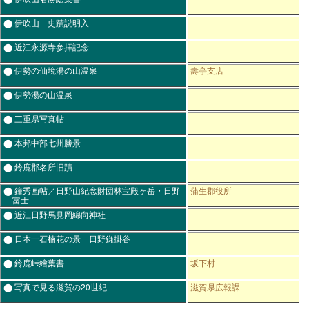
⬤ 伊吹山 史蹟説明入
⬤ 近江永源寺参拝記念
⬤ 伊勢の仙境湯の山温泉
壽亭支店
⬤ 伊勢湯の山温泉
⬤ 三重県写真帖
⬤ 本邦中部七州勝景
⬤ 鈴鹿郡名所旧蹟
⬤ 鐘秀画帖／日野山紀念財団林宝殿ヶ岳・日野
蒲生郡役所
富士
⬤ 近江日野馬見岡綿向神社
⬤ 日本一石楠花の景 日野鎌掛谷
⬤ 鈴鹿峠繪葉書
坂下村
⬤ 写真で見る滋賀の20世紀
滋賀県広報課