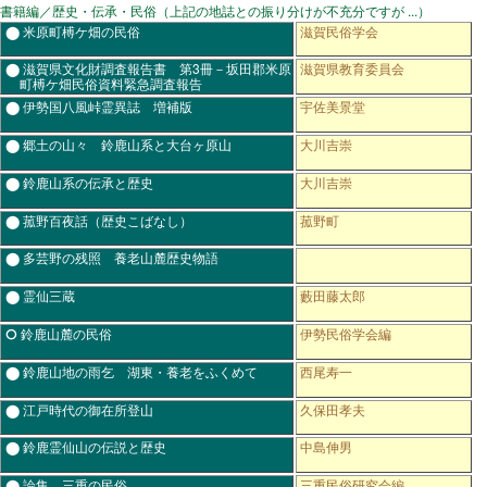
書籍編／歴史・伝承・民俗（上記の地誌との振り分けが不充分ですが ...）
⬤ 米原町榑ケ畑の民俗
滋賀民俗学会
⬤ 滋賀県文化財調査報告書 第3冊－坂田郡米原
滋賀県教育委員会
町榑ケ畑民俗資料緊急調査報告
⬤ 伊勢国八風峠霊異誌 増補版
宇佐美景堂
⬤ 郷土の山々 鈴鹿山系と大台ヶ原山
大川吉崇
⬤ 鈴鹿山系の伝承と歴史
大川吉崇
⬤ 菰野百夜話（歴史こばなし）
菰野町
⬤ 多芸野の残照 養老山麓歴史物語
⬤ 霊仙三蔵
藪田藤太郎
⭘ 鈴鹿山麓の民俗
伊勢民俗学会編
⬤ 鈴鹿山地の雨乞 湖東・養老をふくめて
西尾寿一
⬤ 江戸時代の御在所登山
久保田孝夫
⬤ 鈴鹿霊仙山の伝説と歴史
中島伸男
⬤ 論集 三重の民俗
三重民俗研究会編