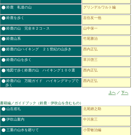
⬤ 鈴鹿 私達の山
グリンデルワルト編
⬤ 鈴鹿を歩く
吉住友一他
⬤ 鈴鹿の山 完全８２コ－ス
山中保一
⬤ 鈴鹿山系
竹尾勝治
⬤ 鈴鹿の山ハイキング ２１世紀の山歩き
西内正弘
⬤ 鈴鹿の山を歩く
草川啓三
⬤ 地図で歩く鈴鹿の山 ハイキング１００選
西内正弘
⬤ 鈴鹿の山 万能ガイド ハイキングマップで
西内正弘
歩く
上へ
／
下へ
書籍編／ガイドブック（鈴鹿・伊吹山を含むもの）
⬤ 山岳巡礼
北尾鐐之助
⬤ 伊吹山案内
中川泉三
⬤ 三重の山水を廻りて
小菅敏治編