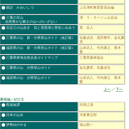
⬤ 探訪 かみいしづ
上石津町教育委員会編
⬤ 三重の百山
津・ラ・ネージュ山岳会
自然豊かな郷土の山へのいざない
⬤ 北近江の山歩き 花と琵琶湖と歴史に出会う
西 岳人
⬤ 三重県の山 新・分県登山ガイド（改訂版）
佐藤貞夫、黒田豊年、金丸勝
実
⬤ 滋賀県の山 新・分県登山ガイド（改訂版）
山本武人、竹内康之、青木
繁
⬤ 三重県東海自然歩道ガイドマップ
三重県森林協会
⬤ 三重県の山 分県登山ガイド
金丸勝実、佐藤貞夫
⬤ 滋賀県の山 分県登山ガイド
山本武人、竹内康之、青木
繁
上へ
／
下へ
書籍編／紀行文
⬤ 西遊旅譚
司馬江漢
⬤ 日本の山水
河東秉五郎
⬤ 伊勢ゆのやま
福山順一