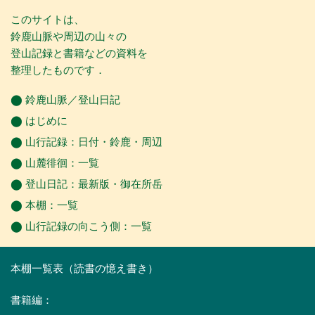
このサイトは、
鈴鹿山脈や周辺の山々の
登山記録と書籍などの資料を
整理したものです．
⬤
鈴鹿山脈／登山日記
⬤
はじめに
⬤
山行記録
：
日付
・
鈴鹿
・
周辺
⬤
山麓徘徊
：
一覧
⬤
登山日記
：
最新版
・
御在所岳
⬤
本棚
：一覧
⬤
山行記録の向こう側
：
一覧
本棚一覧表（読書の憶え書き）
書籍編：