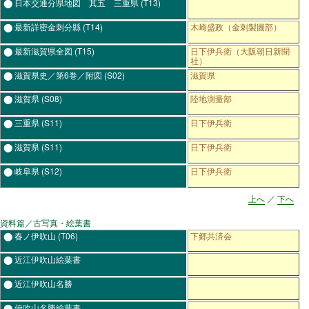
⬤ 日本交通分県地図 其五 三重県
(T13)
⬤ 最新詳密金刺分縣
(T14)
木崎盛政（金刺製圖部）
⬤ 最新滋賀県全図
(T15)
日下伊兵衛（大阪朝日新聞
社）
⬤ 滋賀県史／第6巻／附図
(S02)
滋賀県
⬤ 滋賀県
(S08)
陸地測量部
⬤ 三重県
(S11)
日下伊兵衛
⬤ 滋賀県
(S11)
日下伊兵衛
⬤ 岐阜県
(S12)
日下伊兵衛
上へ
／
下へ
資料篇／古写真・絵葉書
⬤ 春ノ伊吹山
(T06)
下郷共済会
⬤ 近江伊吹山絵葉書
⬤ 近江伊吹山名勝
⬤ 伊吹山名勝絵葉書