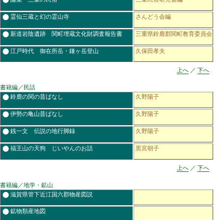
⬤ 霊仙三蔵と幻の霊山寺
さんどう会編
⬤ 新道岩陰遺跡 関町埋蔵文化財調査報告書
三重県鈴鹿郡関町教育委員会
⬤ 江戸時代 御在所岳・鎌ヶ岳登山
久保田孝夫
上へ
／
下へ
書籍編／民話
⬤ 鈴鹿の関の昔ばなし
久野陽子
⬤ 伊勢の亀山昔ばなし
久野陽子
⬤ 銭一文 伝説の地行脚録
久野陽子
⬤ 福王山の天狗 じいやんのお話
黒宮朝子
上へ
／
下へ
書籍編／地学・鉱山
⬤ 滋賀県管下近江国六郡物産図説
⬤ 鉱物類産地図