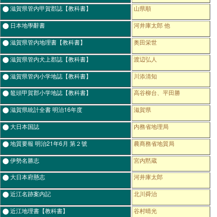
⬤ 滋賀県管内甲賀郡誌【教科書】
山県順
⬤ 日本地學辭書
河井庫太郎 他
⬤ 滋賀県管内地理書【教科書】
奥田栄世
⬤ 滋賀県管内犬上郡誌【教科書】
渡辺弘人
⬤ 滋賀県管内小学地誌【教科書】
川添清知
⬤ 鼇頭甲賀郡小学地誌【教科書】
高谷柳台、平田勝
⬤ 滋賀県統計全書 明治16年度
滋賀県
⬤ 大日本国誌
内務省地理局
⬤ 地質要報 明治21年6月 第２號
農商務省地質局
⬤ 伊勢名勝志
宮内黙蔵
⬤ 大日本府懸志
河井庫太郎
⬤ 近江名跡案内記
北川舜治
⬤ 近江地理書【教科書】
谷村晴光