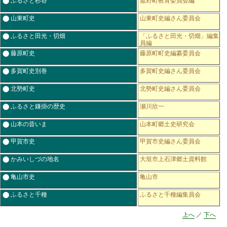
⬤ 山東町史
山東町史編さん委員会
⬤ ふるさと田光・切畑
「ふるさと田光・切畑」編集
員編
⬤ 藤原町史
藤原町町史編纂委員会
⬤ 多賀町史別巻
多賀町史編さん委員会
⬤ 北勢町史
北勢町史編さん委員会
⬤ ふるさと鎌掛の歴史
瀬川欣一
⬤ 山本の昔いま
山本町郷土史研究会
⬤ 甲賀市史
甲賀市史編さん委員会
⬤ かみいしづの地名
大垣市上石津郷土資料館
⬤ 亀山市史
亀山市
⬤ ふるさと千種
ふるさと千種編集員会
上へ
／
下へ