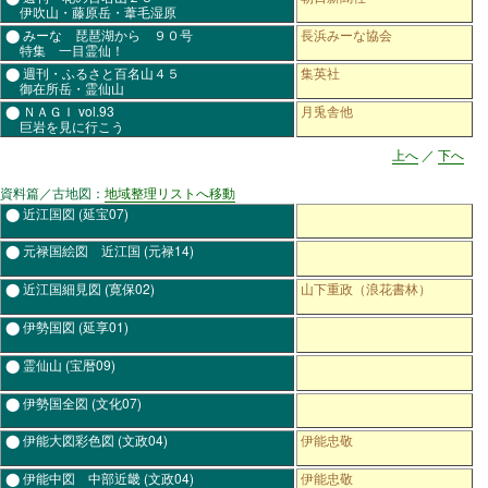
伊吹山・藤原岳・葦毛湿原
⬤ みーな 琵琶湖から ９０号
長浜みーな協会
特集 一目霊仙！
⬤ 週刊・ふるさと百名山４５
集英社
御在所岳・霊仙山
⬤ ＮＡＧＩ vol.93
月兎舎他
巨岩を見に行こう
上へ
／
下へ
資料篇／古地図：
地域整理リストへ移動
⬤ 近江国図
(延宝07)
⬤ 元禄国絵図 近江国
(元禄14)
⬤ 近江国細見図
(寛保02)
山下重政（浪花書林）
⬤ 伊勢国図
(延享01)
⬤ 霊仙山
(宝暦09)
⬤ 伊勢国全図
(文化07)
⬤ 伊能大図彩色図
(文政04)
伊能忠敬
⬤ 伊能中図 中部近畿
(文政04)
伊能忠敬