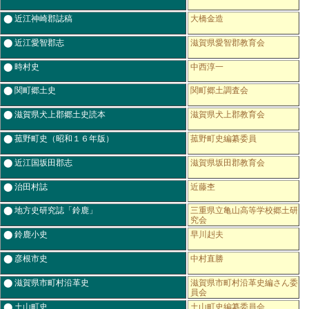
⬤ 近江神崎郡誌稿
大橋金造
⬤ 近江愛智郡志
滋賀県愛智郡教育会
⬤ 時村史
中西淳一
⬤ 関町郷土史
関町郷土調査会
⬤ 滋賀県犬上郡郷土史読本
滋賀県犬上郡教育会
⬤ 菰野町史（昭和１６年版）
菰野町史編纂委員
⬤ 近江国坂田郡志
滋賀県坂田郡教育会
⬤ 治田村誌
近藤杢
⬤ 地方史研究誌「鈴鹿」
三重県立亀山高等学校郷土研
究会
⬤ 鈴鹿小史
早川赳夫
⬤ 彦根市史
中村直勝
⬤ 滋賀県市町村沿革史
滋賀県市町村沿革史編さん委
員会
⬤ 土山町史
土山町史編纂委員会