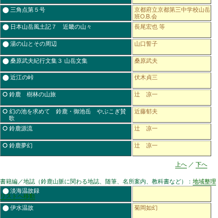
⬤ 三角点第５号
京都府立京都第三中学校山岳
班O.B.会
⬤ 日本山岳風土記７ 近畿の山々
長尾宏也 等
⬤ 湯の山とその周辺
山口誓子
⬤ 桑原武夫紀行文集３ 山岳文集
桑原武夫
⬤ 近江の峠
伏木貞三
⭘ 鈴鹿 樹林の山旅
辻 凉一
⭘ 幻の池を求めて 鈴鹿・御池岳 やぶこぎ賛
近藤郁夫
歌
⭘ 鈴鹿源流
辻 凉一
⭘ 鈴鹿夢幻
辻 凉一
上へ
／
下へ
書籍編／地誌（鈴鹿山脈に関わる地誌、随筆、名所案内、教科書など）：
地域整理
⬤ 淡海温故録
リストへ移動
⬤ 伊水温故
菊岡如幻