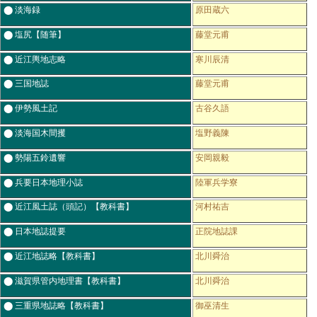
⬤ 淡海録
原田蔵六
⬤ 塩尻【随筆】
藤堂元甫
⬤ 近江輿地志略
寒川辰清
⬤ 三国地誌
藤堂元甫
⬤ 伊勢風土記
古谷久語
⬤ 淡海国木間攫
塩野義陳
⬤ 勢陽五鈴遺響
安岡親毅
⬤ 兵要日本地理小誌
陸軍兵学寮
⬤ 近江風土誌（頭記）【教科書】
河村祐吉
⬤ 日本地誌提要
正院地誌課
⬤ 近江地誌略【教科書】
北川舜治
⬤ 滋賀県管内地理書【教科書】
北川舜治
⬤ 三重県地誌略【教科書】
御巫清生