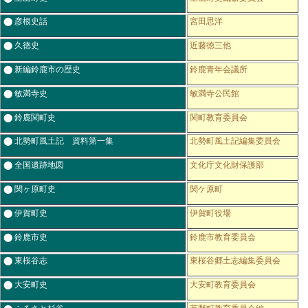
⬤ 彦根史話
宮田思洋
⬤ 久徳史
近藤徳三他
⬤ 新編鈴鹿市の歴史
鈴鹿青年会議所
⬤ 敏満寺史
敏満寺公民館
⬤ 鈴鹿関町史
関町教育委員会
⬤ 北勢町風土記 資料第一集
北勢町風土記編集委員会
⬤ 全国遺跡地図
文化庁文化財保護部
⬤ 関ヶ原町史
関ケ原町
⬤ 伊賀町史
伊賀町役場
⬤ 鈴鹿市史
鈴鹿市教育委員会
⬤ 東桜谷志
東桜谷郷土志編集委員会
⬤ 大安町史
大安町教育委員会
⬤ ふるさと杉谷
菰野町教育委員会編