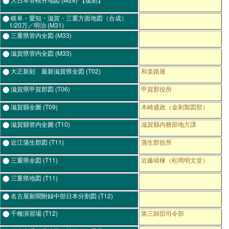
⬤ 岐阜・愛知・滋賀・三重方面地図（合成）
1/20万／明治
(M31)
⬤ 三重県管内全図
(M33)
⬤ 滋賀県管内全図
(M33)
⬤ 大正新刻 最新滋賀県全図
(T02)
和楽路屋
⬤ 滋賀県甲賀郡図
(T06)
甲賀郡役所
⬤ 滋賀縣全圖
(T09)
木崎盛政（金刺製図部）
⬤ 滋賀縣管内全圖
(T10)
滋賀縣内務部地方課
⬤ 近江蒲生郡図
(T11)
蒲生郡役所
⬤ 三重県全図
(T11)
近藤靖棟（松岡明文堂）
⬤ 三重県地図
(T11)
⬤ 名古屋新聞附録中部日本分割図
(T12)
⬤ 千種演習場
(T12)
第三師団司令部