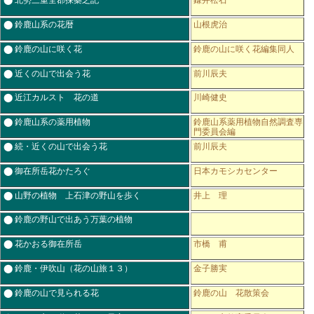
⬤ 鈴鹿山系の花暦
山根虎治
⬤ 鈴鹿の山に咲く花
鈴鹿の山に咲く花編集同人
⬤ 近くの山で出会う花
前川辰夫
⬤ 近江カルスト 花の道
川崎健史
⬤ 鈴鹿山系の薬用植物
鈴鹿山系薬用植物自然調査専
門委員会編
⬤ 続・近くの山で出会う花
前川辰夫
⬤ 御在所岳花かたろぐ
日本カモシカセンター
⬤ 山野の植物 上石津の野山を歩く
井上 理
⬤ 鈴鹿の野山で出あう万葉の植物
⬤ 花かおる御在所岳
市橋 甫
⬤ 鈴鹿・伊吹山（花の山旅１３）
金子勝実
⬤ 鈴鹿の山で見られる花
鈴鹿の山 花散策会