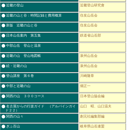
⬤ 近畿の登山
近畿登山研究會
⬤ 近畿の山と谷：時間記録と費用概算
住友山岳会
⬤ 新版 近畿の山と谷
住友山岳会
⬤ 日本山岳案内 第五集
鉄道省山岳部
⬤ 中部山岳 登山と温泉
⬤ 近畿の山 登山地図帳
泉州山岳会
⬤ 続・近畿の山
泉州山岳会
⬤ 登山講座 第６巻
川崎隆章
⬤ 中部と近畿の山
畑正一
⬤ 関西の山 ３００コース
日本登山協会編
⬤ 名古屋からの行楽ガイド （アルパインガイ
山口 昭、山口温夫
ド２２）
⬤ 関西の山々
創元社編集部編
⬤ ぎふ百山
岐阜県山岳連盟