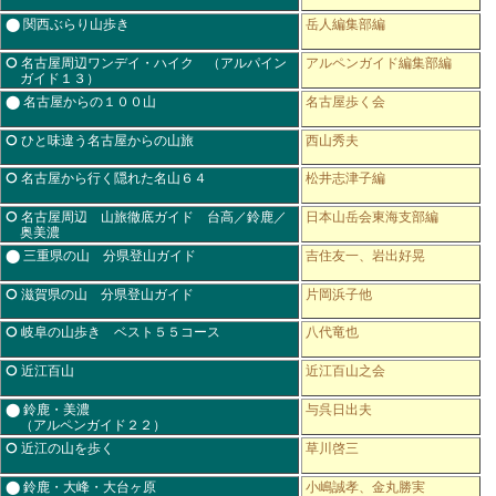
⬤ 関西ぶらり山歩き
岳人編集部編
⭘ 名古屋周辺ワンデイ・ハイク （アルパイン
アルペンガイド編集部編
ガイド１３）
⬤ 名古屋からの１００山
名古屋歩く会
⭘ ひと味違う名古屋からの山旅
西山秀夫
⭘ 名古屋から行く隠れた名山６４
松井志津子編
⭘ 名古屋周辺 山旅徹底ガイド 台高／鈴鹿／
日本山岳会東海支部編
奥美濃
⬤ 三重県の山 分県登山ガイド
吉住友一、岩出好晃
⭘ 滋賀県の山 分県登山ガイド
片岡浜子他
⭘ 岐阜の山歩き ベスト５５コース
八代竜也
⭘ 近江百山
近江百山之会
⬤ 鈴鹿・美濃
与呉日出夫
（アルペンガイド２２）
⭘ 近江の山を歩く
草川啓三
⬤ 鈴鹿・大峰・大台ヶ原
小嶋誠孝、金丸勝実