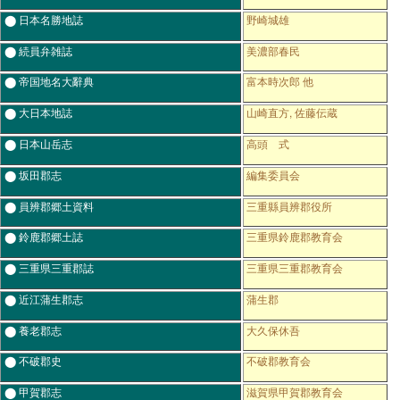
⬤ 日本名勝地誌
野崎城雄
⬤ 続員弁雑誌
美濃部春民
⬤ 帝国地名大辭典
富本時次郎 他
⬤ 大日本地誌
山崎直方, 佐藤伝蔵
⬤ 日本山岳志
高頭 式
⬤ 坂田郡志
編集委員会
⬤ 員辨郡郷土資料
三重縣員辨郡役所
⬤ 鈴鹿郡郷土誌
三重県鈴鹿郡教育会
⬤ 三重県三重郡誌
三重県三重郡教育会
⬤ 近江蒲生郡志
蒲生郡
⬤ 養老郡志
大久保休吾
⬤ 不破郡史
不破郡教育会
⬤ 甲賀郡志
滋賀県甲賀郡教育会