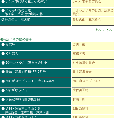
⬤ いなべ市に咲く花とその果実
いなべ市教育委員会
⬤ よっかいちの自然
「よっかいちの自然」編集委
第１集 丘陵地や山地の林
員会
⭘ 鈴鹿の山 花図鑑
鈴鹿の山 花散策会
上へ
／
下へ
書籍編／その他の書籍
⬤ 鈴鹿峠
吉川 延
⬤ ０号婦人
京都伸夫
⬤ 20年のあゆみ（三重交通社史）
社史編纂委員会
⬤ 雑誌「温泉」昭和47年9月号
日本温泉協会
⬤ 御在所ロープウエイ 20年のあゆみ
御在所ロープウエイ
⬤ 御在所ゆうゆう
宇佐美正徳
⬤ 伊藤冠峰緑竹園詩集訓解
村瀬一郎
⬤ 週刊・続日本百名山２５
朝日新聞社
御在所岳・能郷白山・武奈ヶ岳
⬤ 週刊・花の百名山２５
朝日新聞社