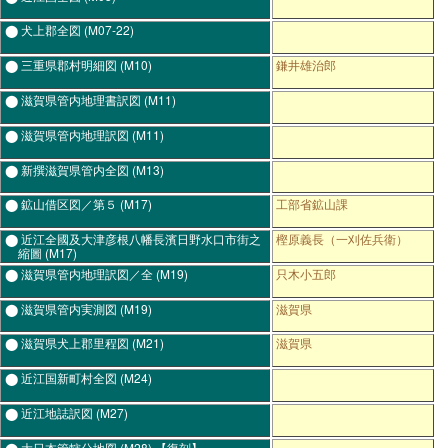
⬤ 犬上郡全図
(M07-22)
⬤ 三重県郡村明細図
(M10)
鎌井雄治郎
⬤ 滋賀県管内地理書訳図
(M11)
⬤ 滋賀県管内地理訳図
(M11)
⬤ 新撰滋賀県管内全図
(M13)
⬤ 鉱山借区図／第５
(M17)
工部省鉱山課
⬤ 近江全國及大津彦根八幡長濱日野水口市街之
樫原義長（一刈佐兵衛）
縮圖
(M17)
⬤ 滋賀県管内地理訳図／全
(M19)
只木小五郎
⬤ 滋賀県管内実測図
(M19)
滋賀県
⬤ 滋賀県犬上郡里程図
(M21)
滋賀県
⬤ 近江国新町村全図
(M24)
⬤ 近江地誌訳図
(M27)
⬤ 大日本管轄分地図
(M28) 【復刻】