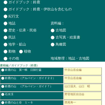
⬤
ガイドブック：鈴鹿
⬤
ガイドブック：鈴鹿・伊吹山を含むもの
⬤
紀行文
⬤
地誌
資料編：
⬤
歴史・伝承・民俗
⬤
古地図
⬤
民話
⬤
古写真・絵葉書
⬤
地学・鉱山
⬤
鳥瞰図
⬤
動物
⬤
植物
⬤
その他
地域整理：
地誌
・
古地図
書籍編／ガイドブック（鈴鹿）
⬤ 鈴鹿の山 第一輯 日歸行篇
中京山岳会編
⬤ 鈴鹿の山 （アルパイン・ガイド２２）
中京山岳会編
⬤ 鈴鹿の山 （アルパイン・ガイド７）
山口温夫、山口 昭
⬤ 石水渓
野登地区自治会
⬤ 鈴鹿の山と谷 １～６
西尾寿一