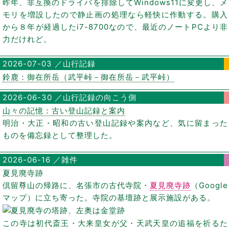
昨年、非互換のドライバを排除してWindows11に変更し、メ
モリを増設したので静止画の処理なら軽快に作動する。購入
から８年が経過したi7-8700なので、最近のノートPCより非
力だけれど。
2026-07-03 ／山行記録
鈴鹿：御在所岳（武平峠－御在所岳－武平峠）
2026-06-30 ／山行記録の向こう側
山々の記憶：古い登山記録と案内
明治・大正・昭和の古い登山記録や案内など、気に留まった
ものを備忘録として整理した。
2026-06-16 ／雑件
夏見廃寺跡
倶留尊山の帰路に、名張市の古代寺院・
夏見廃寺跡
（Google
マップ）に立ち寄った。寺院の基壇跡と展示施設がある。
この寺は初代斎王・大来皇女が父・天武天皇の追福を祈るた