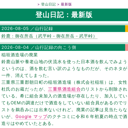
鈴鹿山脈／登山日記
登山日記
最新版
登山日記：最新版
2026-08-05 ／山行記録
鈴鹿：御在所岳（武平峠－御在所岳－武平峠）
2026-08-04 ／山行記録の向こう側
稲垣酒造場の廃業
鈴鹿山脈や養老山地の伏流水を使った日本酒を飲んでみよう
というのは、酒を飲む言い訳のようなものだが、そのネタが
一件、消えてしまった。
三重県三重郡朝日町の稲垣酒造場（株式会社稲垣）は、女性
杜氏のお蔵だったが、
三重県酒造組合
のリストから削除され
ている。希に組合未加入の酒造場が存在したり、加入してい
てもOEMの調達だけで酒造をしていない組合員があるのでリ
ストを鵜呑みには出来ないけれど。廃業の記事は見当たらな
いが、
Google マップ
のクチコミに令和６年初夏の時点で酒
造りはやめていたとある。