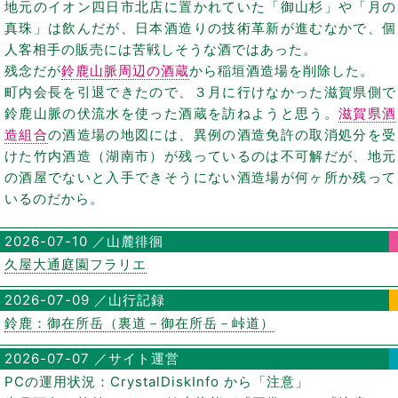
地元のイオン四日市北店に置かれていた「御山杉」や「月の
真珠」は飲んだが、日本酒造りの技術革新が進むなかで、個
人客相手の販売には苦戦しそうな酒ではあった。
残念だが
鈴鹿山脈周辺の酒蔵
から稲垣酒造場を削除した。
町内会長を引退できたので、３月に行けなかった滋賀県側で
鈴鹿山脈の伏流水を使った酒蔵を訪ねようと思う。
滋賀県酒
造組合
の酒造場の地図には、異例の酒造免許の取消処分を受
けた竹内酒造（湖南市）が残っているのは不可解だが、地元
の酒屋でないと入手できそうにない酒造場が何ヶ所か残って
いるのだから。
2026-07-10 ／山麓徘徊
久屋大通庭園フラリエ
2026-07-09 ／山行記録
鈴鹿：御在所岳（裏道－御在所岳－峠道）
2026-07-07 ／サイト運営
PCの運用状況：CrystalDiskInfo から「注意」