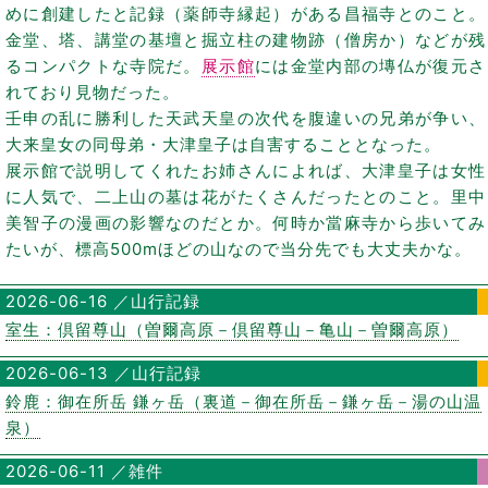
めに創建したと記録（薬師寺縁起）がある昌福寺とのこと。
金堂、塔、講堂の基壇と掘立柱の建物跡（僧房か）などが残
るコンパクトな寺院だ。
展示館
には金堂内部の塼仏が復元さ
れており見物だった。
壬申の乱に勝利した天武天皇の次代を腹違いの兄弟が争い、
大来皇女の同母弟・大津皇子は自害することとなった。
展示館で説明してくれたお姉さんによれば、大津皇子は女性
に人気で、二上山の墓は花がたくさんだったとのこと。里中
美智子の漫画の影響なのだとか。何時か當麻寺から歩いてみ
たいが、標高500mほどの山なので当分先でも大丈夫かな。
2026-06-16 ／山行記録
室生：倶留尊山（曽爾高原－倶留尊山－亀山－曽爾高原）
2026-06-13 ／山行記録
鈴鹿：御在所岳 鎌ヶ岳（裏道－御在所岳－鎌ヶ岳－湯の山温
泉）
2026-06-11 ／雑件