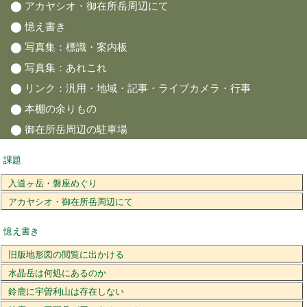
⬤
アカヤシオ・御在所岳周辺にて
⬤
憶え書き
⬤
写真集：標識・案内板
⬤
写真集：あれこれ
⬤
リンク
：
汎用
・
地域
・
記事
・
ライブカメラ
・
行事
⬤
本棚の余りもの
⬤
御在所岳周辺の駐車場
課題
入道ヶ岳・磐座めぐり
アカヤシオ・御在所岳周辺にて
憶え書き
旧版地形図の閲覧に出かける
水晶岳は何処にあるのか
鈴鹿に宇曽利山は存在しない