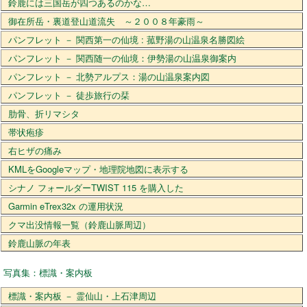
鈴鹿には三国岳が四つあるのかな…
御在所岳・裏道登山道流失 ～２００８年豪雨～
パンフレット － 関西第一の仙境 : 菰野湯の山温泉名勝図絵
パンフレット － 関西随一の仙境：伊勢湯の山温泉御案内
パンフレット － 北勢アルプス：湯の山温泉案内図
パンフレット － 徒歩旅行の栞
肋骨、折リマシタ
帯状疱疹
右ヒザの痛み
KMLをGoogleマップ・地理院地図に表示する
シナノ フォールダーTWIST 115 を購入した
Garmin eTrex32x の運用状況
クマ出没情報一覧（鈴鹿山脈周辺）
鈴鹿山脈の年表
写真集：標識・案内板
標識・案内板 － 霊仙山・上石津周辺