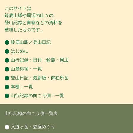
このサイトは、
鈴鹿山脈や周辺の山々の
登山記録と書籍などの資料を
整理したものです．
⬤
鈴鹿山脈／登山日記
⬤
はじめに
⬤
山行記録
：
日付
・
鈴鹿
・
周辺
⬤
山麓徘徊
：
一覧
⬤
登山日記
：
最新版
・
御在所岳
⬤
本棚
：
一覧
⬤
山行記録の向こう側
：一覧
山行記録の向こう側一覧表
⬤
入道ヶ岳・磐座めぐり