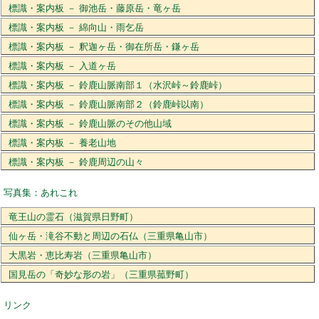
標識・案内板 － 御池岳・藤原岳・竜ヶ岳
標識・案内板 － 綿向山・雨乞岳
標識・案内板 － 釈迦ヶ岳・御在所岳・鎌ヶ岳
標識・案内板 － 入道ヶ岳
標識・案内板 － 鈴鹿山脈南部１（水沢峠～鈴鹿峠）
標識・案内板 － 鈴鹿山脈南部２（鈴鹿峠以南）
標識・案内板 － 鈴鹿山脈のその他山域
標識・案内板 － 養老山地
標識・案内板 － 鈴鹿周辺の山々
写真集：あれこれ
竜王山の霊石（滋賀県日野町）
仙ヶ岳・滝谷不動と周辺の石仏（三重県亀山市）
大黒岩・恵比寿岩（三重県亀山市）
国見岳の「奇妙な形の岩」（三重県菰野町）
リンク