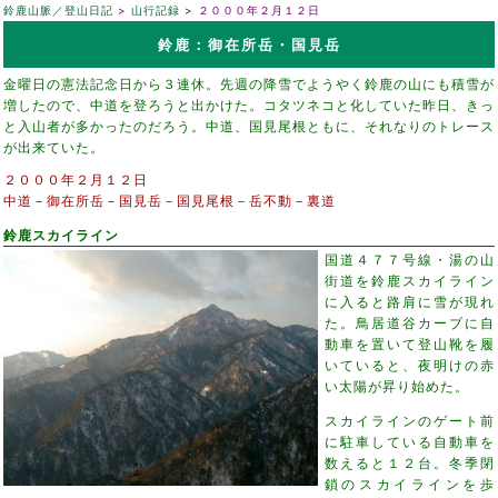
鈴鹿山脈／登山日記
山行記録
２０００年２月１２日
鈴鹿：御在所岳・国見岳
金曜日の憲法記念日から３連休。先週の降雪でようやく鈴鹿の山にも積雪が
増したので、中道を登ろうと出かけた。コタツネコと化していた昨日、きっ
と入山者が多かったのだろう。中道、国見尾根ともに、それなりのトレース
が出来ていた。
２０００年２月１２日
中道－御在所岳－国見岳－国見尾根－岳不動－裏道
鈴鹿スカイライン
国道４７７号線・湯の山
街道を鈴鹿スカイライン
に入ると路肩に雪が現れ
た。鳥居道谷カーブに自
動車を置いて登山靴を履
いていると、夜明けの赤
い太陽が昇り始めた。
スカイラインのゲート前
に駐車している自動車を
数えると１２台。冬季閉
鎖のスカイラインを歩