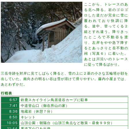
ここから、トレースのあ
る北へ降る。岩のゴロゴ
ロした道だが完全に雪に
覆われており快調に降
る。途中、登ってくる２
組とすれ違う。降りきっ
たところで不動谷を渡
り、左岸をやや急下降す
るとあっさりと岳不動の
祠（写真６）に着いた。
あとは川沿いのトレース
に従って降るばかり。
三岳寺跡を対岸に見てしばらく降ると、雪の上に２基の小さな五輪塔が顔を
出していた。南向きの明るい谷は雪が溶けて滑りやすい。藤内小屋までは、
あとわずかだ。
行程表
6:57
鈴鹿スカイライン鳥居道谷カーブに駐車
7:41
中道登山口（御在所山の家）
8:36
地蔵岩（休憩７分）
8:50
キレット
10:05
山頂公園：朝陽台（山頂三角点など散策・昼食９９分）
11:44
裏道下山口を出発