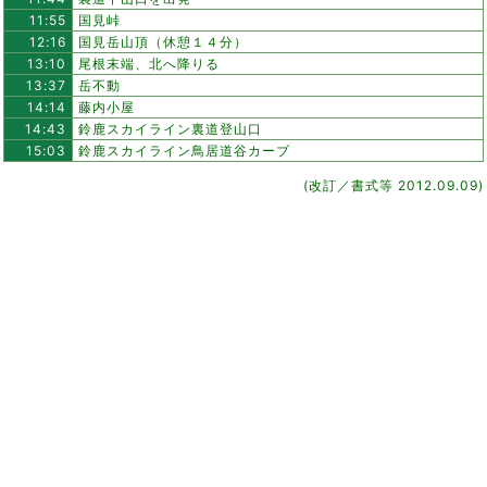
11:55
国見峠
12:16
国見岳山頂（休憩１４分）
13:10
尾根末端、北へ降りる
13:37
岳不動
14:14
藤内小屋
14:43
鈴鹿スカイライン裏道登山口
15:03
鈴鹿スカイライン鳥居道谷カーブ
(改訂／書式等 2012.09.09)