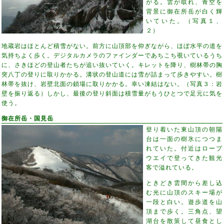
がる。雲が取れ、青空を
背景に御在所岳が白く輝
いていた。（写真１、
２）
地蔵岩はほとんど積雪がない。前方に山頂部を仰ぎながら、ほぼ水平の道を
気持ちよく歩く。デジタルカメラのファインダーであちこち覗いているうち
に、さきほどの登山者たちが追い抜いていく。キレットを降り、樹林帯の胸
突八丁の登りに取りかかる。溝状の登山道には雪が詰まって歩きやすい。樹
林帯を抜け、岩壁北面の鎖場に取りかかる。幸い凍結はない。（写真３：岩
壁を振り返る）しかし、最後の登り斜面は積雪量がもうひとつで足元に気を
使う。
御在所岳・国見岳
登り着いた東山頂の朝陽
台は一面の樹氷につつま
れていた。付近はロープ
ウエイで登ってきた観光
客で溢れている。
ときどき雲間から差し込
む光に山頂のスキー場が
一段と白い。遊歩道を山
頂まで歩く。三角点、望
湖台を散策して昼食とし