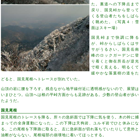
た。裏道への下降点まで
戻り、国見峠から登って
くる登山者たちをしばら
く眺めた。（写真４：雪
面はスキー場）
国見峠まで快調に降る
が、峠からしばらくはサ
サがうるさい。国見岳南
峰のロックガーデンに登
り着くと御在所岳が逆光
で暗く見える。明るくて
緩やかな落葉樹の道をた
どると、国見尾根へトレースが別れていた。
山頂の岩に腰を下ろす。残念ながら地平線付近に透明感がないので、展望は
いまひとつ。山頂へは根の平峠方面からも足跡がある。少数の登山者が歩い
たようだ。
国見尾根
国見尾根のトレースを降る。所々の急斜面では下降に気を使う。木の幹に捕
まっての全身運動になった。この下降は天狗岩、ユルギ岩でひと休みにな
る。この尾根を下降路に取ると、左に急斜面が切れ落ちていたりして意外と
油断がならない。尾根端部の崩壊地に着いてほっとする。