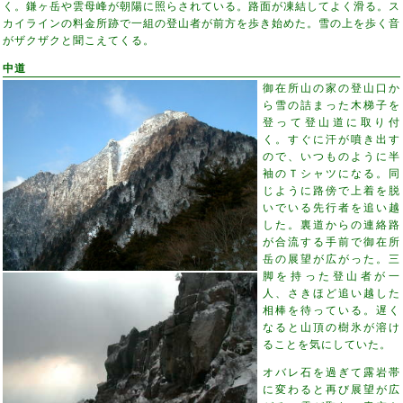
く。鎌ヶ岳や雲母峰が朝陽に照らされている。路面が凍結してよく滑る。ス
カイラインの料金所跡で一組の登山者が前方を歩き始めた。雪の上を歩く音
がザクザクと聞こえてくる。
中道
御在所山の家の登山口か
ら雪の詰まった木梯子を
登って登山道に取り付
く。すぐに汗が噴き出す
ので、いつものように半
袖のＴシャツになる。同
じように路傍で上着を脱
いでいる先行者を追い越
した。裏道からの連絡路
が合流する手前で御在所
岳の展望が広がった。三
脚を持った登山者が一
人、さきほど追い越した
相棒を待っている。遅く
なると山頂の樹氷が溶け
ることを気にしていた。
オバレ石を過ぎて露岩帯
に変わると再び展望が広