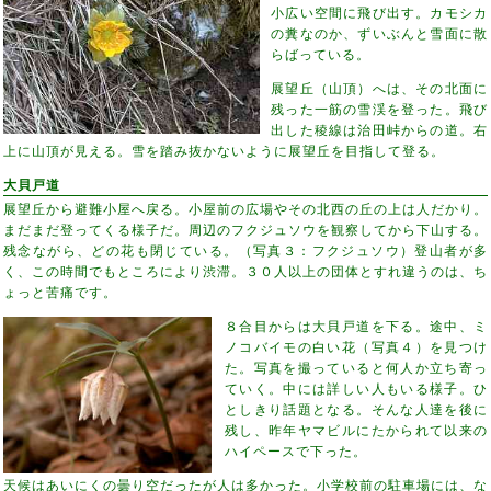
小広い空間に飛び出す。カモシカ
の糞なのか、ずいぶんと雪面に散
らばっている。
展望丘（山頂）へは、その北面に
残った一筋の雪渓を登った。飛び
出した稜線は治田峠からの道。右
上に山頂が見える。雪を踏み抜かないように展望丘を目指して登る。
大貝戸道
展望丘から避難小屋へ戻る。小屋前の広場やその北西の丘の上は人だかり。
まだまだ登ってくる様子だ。周辺のフクジュソウを観察してから下山する。
残念ながら、どの花も閉じている。（写真３：フクジュソウ）登山者が多
く、この時間でもところにより渋滞。３０人以上の団体とすれ違うのは、ち
ょっと苦痛です。
８合目からは大貝戸道を下る。途中、ミ
ノコバイモの白い花（写真４）を見つけ
た。写真を撮っていると何人か立ち寄っ
ていく。中には詳しい人もいる様子。ひ
としきり話題となる。そんな人達を後に
残し、昨年ヤマビルにたかられて以来の
ハイペースで下った。
天候はあいにくの曇り空だったが人は多かった。小学校前の駐車場には、な