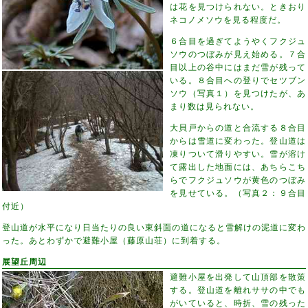
は花を見つけられない。ときおり
ネコノメソウを見る程度だ。
６合目を過ぎてようやくフクジュ
ソウのつぼみが見え始める。７合
目以上の谷中にはまだ雪が残って
いる。８合目への登りでセツブン
ソウ（写真１）を見つけたが、あ
まり数は見られない。
大貝戸からの道と合流する８合目
からは雪道に変わった。登山道は
凍りついて滑りやすい。雪が溶け
て露出した地面には、あちらこち
らでフクジュソウが黄色のつぼみ
を見せている。（写真２：９合目
付近）
登山道が水平になり日当たりの良い東斜面の道になると雪解けの泥道に変わ
った。あとわずかで避難小屋（藤原山荘）に到着する。
展望丘周辺
避難小屋を出発して山頂部を散策
する。登山道を離れササの中でも
がいていると、時折、雪の残った