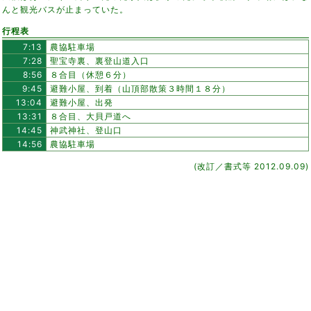
んと観光バスが止まっていた。
行程表
7:13
農協駐車場
7:28
聖宝寺裏、裏登山道入口
8:56
８合目（休憩６分）
9:45
避難小屋、到着（山頂部散策３時間１８分）
13:04
避難小屋、出発
13:31
８合目、大貝戸道へ
14:45
神武神社、登山口
14:56
農協駐車場
(改訂／書式等 2012.09.09)