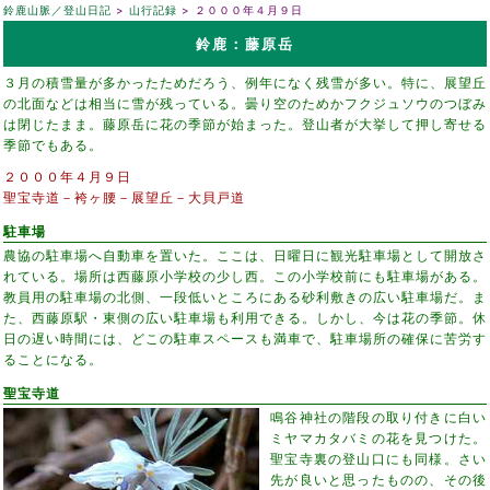
鈴鹿山脈／登山日記
山行記録
２０００年４月９日
鈴鹿：藤原岳
３月の積雪量が多かったためだろう、例年になく残雪が多い。特に、展望丘
の北面などは相当に雪が残っている。曇り空のためかフクジュソウのつぼみ
は閉じたまま。藤原岳に花の季節が始まった。登山者が大挙して押し寄せる
季節でもある。
２０００年４月９日
聖宝寺道－袴ヶ腰－展望丘－大貝戸道
駐車場
農協の駐車場へ自動車を置いた。ここは、日曜日に観光駐車場として開放さ
れている。場所は西藤原小学校の少し西。この小学校前にも駐車場がある。
教員用の駐車場の北側、一段低いところにある砂利敷きの広い駐車場だ。ま
た、西藤原駅・東側の広い駐車場も利用できる。しかし、今は花の季節。休
日の遅い時間には、どこの駐車スペースも満車で、駐車場所の確保に苦労す
ることになる。
聖宝寺道
鳴谷神社の階段の取り付きに白い
ミヤマカタバミの花を見つけた。
聖宝寺裏の登山口にも同様。さい
先が良いと思ったものの、その後