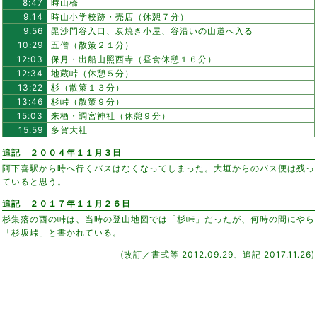
8:47
時山橋
9:14
時山小学校跡・売店（休憩７分）
9:56
毘沙門谷入口、炭焼き小屋、谷沿いの山道へ入る
10:29
五僧（散策２１分）
12:03
保月・出船山照西寺（昼食休憩１６分）
12:34
地蔵峠（休憩５分）
13:22
杉（散策１３分）
13:46
杉峠（散策９分）
15:03
来栖・調宮神社（休憩９分）
15:59
多賀大社
追記 ２００４年１１月３日
阿下喜駅から時へ行くバスはなくなってしまった。大垣からのバス便は残っ
ていると思う。
追記 ２０１７年１１月２６日
杉集落の西の峠は、当時の登山地図では「杉峠」だったが、何時の間にやら
「杉坂峠」と書かれている。
(改訂／書式等 2012.09.29、追記 2017.11.26)