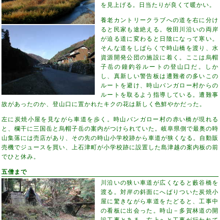
を見上げる。日当たりが良くて暖かい。
養老カントリークラブへの道を右に分け
ると民家も途絶える。牧田川沿いの両岸
が迫る道に変わると日陰になって寒い。
そんな道をしばらくで時山橋を渡り、水
資源開発公団の施設に着く。ここは烏帽
子岳の鐘釣谷ルートの登山口だ。しか
し、真新しい警告板は遭難者の多いこの
ルートを避け、時山バンガロー村からの
ルートを取るよう指導している。遭難事
故があったのか、登山口に置かれたキクの花は新しく色鮮やかだった。
左に炭焼小屋を見ながら車道を歩く。時山バンガロー村の赤い橋が現れる
と、欄干に三国岳と烏帽子岳の案内がつけられていた。岐阜県側で最奥の時
山集落には売店があり、その先の時山小学校跡から車道が狭くなる。自動販
売機でジュースを買い、上石津町が小学校跡に設置した島津越の案内板の前
でひと休み。
五僧まで
川沿いの狭い車道が広くなると藪谷橋を
渡る。対岸の斜面にへばりついた炭焼小
屋に驚きながら車道をたどると、工事中
の看板に出会った。時山－多賀林道の開
設工事とある。右上へと工事が行われて