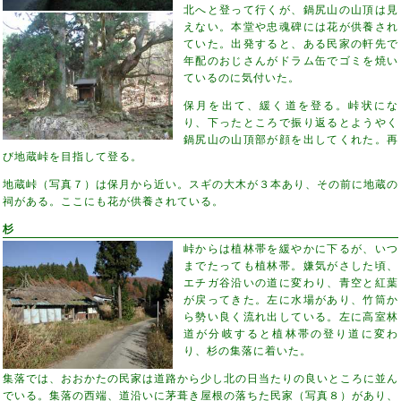
北へと登って行くが、鍋尻山の山頂は見
えない。本堂や忠魂碑には花が供養され
ていた。出発すると、ある民家の軒先で
年配のおじさんがドラム缶でゴミを焼い
ているのに気付いた。
保月を出て、緩く道を登る。峠状にな
り、下ったところで振り返るとようやく
鍋尻山の山頂部が顔を出してくれた。再
び地蔵峠を目指して登る。
地蔵峠（写真７）は保月から近い。スギの大木が３本あり、その前に地蔵の
祠がある。ここにも花が供養されている。
杉
峠からは植林帯を緩やかに下るが、いつ
までたっても植林帯。嫌気がさした頃、
エチガ谷沿いの道に変わり、青空と紅葉
が戻ってきた。左に水場があり、竹筒か
ら勢い良く流れ出している。左に高室林
道が分岐すると植林帯の登り道に変わ
り、杉の集落に着いた。
集落では、おおかたの民家は道路から少し北の日当たりの良いところに並ん
でいる。集落の西端、道沿いに茅葺き屋根の落ちた民家（写真８）があり、