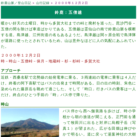
鈴鹿山脈／登山日記
山行記録
２０００年１２月２日
鈴鹿：五僧越
暖かい好天の土曜日、時から多賀大社までの峠と廃村を巡った。毘沙門谷－
五僧の間を除けば車道ばかりである。五僧越は霊仙山の南で鈴鹿山脈を横断
する道。島津越、江州街道の名もあるようだ。島津越は関ヶ原合戦で島津隊
が退路に使ったとされているため。山は意外なほどに人の気配にあふれてい
た。
２０００年１２月２日
時－時山－五僧峠－保月－地蔵峠－杉－杉峠－多賀大社
アプローチ
近鉄・西桑名駅で北勢線の始発電車に乗る。３両連結の電車に乗客は４人だ
け。終着の阿下喜駅ではバスの出発まで時間がある。日の出の時刻、朱色に
染められた藤原岳を眺めて過ごした。そして「時口」行きバスの乗客は一人
だけ。終点のひとつ手前の「時」バス停で降りた。
時山
バス停から西へ舗装路を歩けば、時小学
校から朝の放送が聞こえる。正門前を通
って牧田川に出ると対岸に烏帽子岳（写
真１）が望まれた。広がる田畑は伸びや
かで明るい。道に戻って湯葉神社の大樹