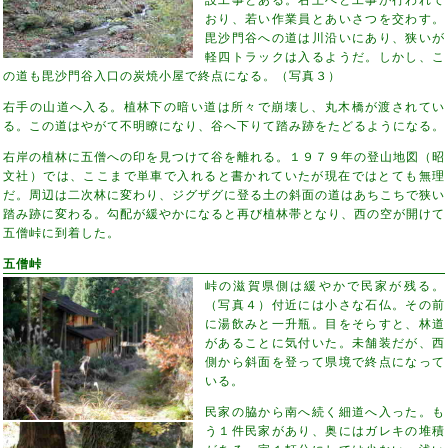
おり、若い作業員とあいさつを交わす。
毘沙門谷への道は川沿いにあり、狭いが
軽四トラックは入るようだ。しかし、こ
の道も毘沙門谷入口の炭焼小屋で終点になる。（写真３）
右手の山道へ入る。植林下の暗い道は所々で崩壊し、丸木橋が渡されてい
る。この道はやがて不明瞭になり、谷へ下りて踏み跡をたどるようになる。
右岸の植林に五僧への印を見つけて谷を離れる。１９７９年の登山地図（昭
文社）では、ここまで単車で入れると書かれていたが現在ではとても無理
だ。周辺は二次林に変わり、ジグザグに登る土の斜面の道はあちこちで狭い
踏み跡に変わる。勾配が緩やかになると再び植林帯となり、西の空が開けて
五僧峠に到着した。
五僧峠
峠の滋賀県側は緩やかで民家が残る。
（写真４）付近には小さな石仏。その前
に湯飲みと一升瓶。目をそらすと、林道
があることに気付いた。未舗装だが、西
側から斜面を登って県境で終点になって
いる。
民家の脇から南へ続く細道へ入った。も
う１件民家があり、奥にはガレキの堆積