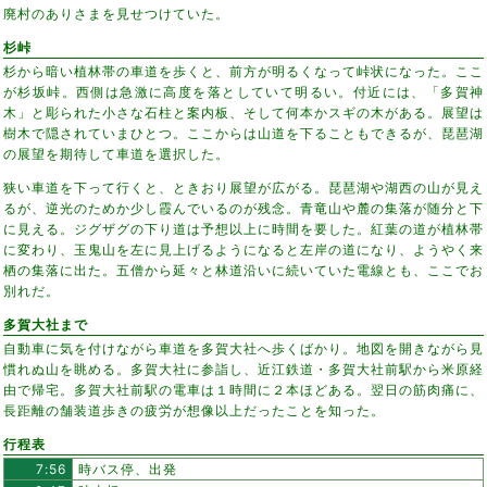
廃村のありさまを見せつけていた。
杉峠
杉から暗い植林帯の車道を歩くと、前方が明るくなって峠状になった。ここ
が杉坂峠。西側は急激に高度を落としていて明るい。付近には、「多賀神
木」と彫られた小さな石柱と案内板、そして何本かスギの木がある。展望は
樹木で隠されていまひとつ。ここからは山道を下ることもできるが、琵琶湖
の展望を期待して車道を選択した。
狭い車道を下って行くと、ときおり展望が広がる。琵琶湖や湖西の山が見え
るが、逆光のためか少し霞んでいるのが残念。青竜山や麓の集落が随分と下
に見える。ジグザグの下り道は予想以上に時間を要した。紅葉の道が植林帯
に変わり、玉鬼山を左に見上げるようになると左岸の道になり、ようやく来
栖の集落に出た。五僧から延々と林道沿いに続いていた電線とも、ここでお
別れだ。
多賀大社まで
自動車に気を付けながら車道を多賀大社へ歩くばかり。地図を開きながら見
慣れぬ山を眺める。多賀大社に参詣し、近江鉄道・多賀大社前駅から米原経
由で帰宅。多賀大社前駅の電車は１時間に２本ほどある。翌日の筋肉痛に、
長距離の舗装道歩きの疲労が想像以上だったことを知った。
行程表
7:56
時バス停、出発