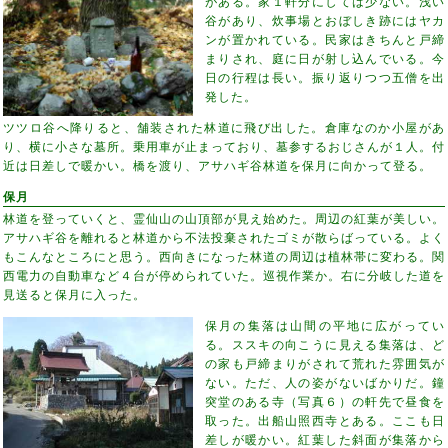
がある。家１軒分にしては少ない。浅い
谷があり、炊事場とおぼしき跡にはヤカ
ンが置かれている。民家はきちんと戸締
まりされ、庭に日が射し込んでいる。今
日の行程は長い。振り返りつつ五僧を出
発した。
ツツロ谷へ降りると、舗装された林道に飛び出した。倉庫なのか小屋があ
り、横に小さな墓所。乗用車が止まっており、墓参するおじさんが１人。付
近は日差しで暖かい。橋を渡り、アサハギ谷林道を保月に向かって登る。
保月
林道を登っていくと、霊仙山の山頂部が見え始めた。周辺の紅葉が美しい。
アサハギ谷を離れると林道から不法投棄されたゴミが散らばっている。よく
もこんなところにと思う。西向きになった林道の周辺は植林帯に変わる。関
西電力の自動車など４台が停められていた。巡視作業か。右に分岐した道を
見送ると保月に入った。
保月の集落は山間の平地に広がってい
る。ススキの向こうに見える集落は、ど
の家も戸締まりがされて荒れた雰囲気が
ない。ただ、人の姿がないばかりだ。鐘
突堂のある寺（写真６）の軒先で昼食を
取った。出船山照西寺とある。ここも日
差しが暖かい。紅葉した斜面が集落から