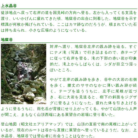
上水晶谷
徒渉地点へ戻って右岸の道を国見峠の方向へ登る。左から入ってくる支流を
渡り、いいかげんに疲れてきた頃、地獄谷の出合に到着した。地獄谷を示す
標識が何枚か掲げられている。ここはカマ跡なのだろうが、積まれていた石
は持ち去られ、小さな広場のようになっている。
地獄谷
対岸へ渡り、地獄谷左岸の践み跡を辿る。すぐ
にナメ滝（写真）で行き詰まるので、赤テープ
に従って右岸を登る。滝の下部の赤い岩が印象
的だ。滝上からしばらくは、シダが目立つ湿っ
ぽいところ。
やがて左岸の践み跡を歩き、谷中の大岩の右側
を歩く。腰丈のササのなかに薄い践み跡が続
く。テープを追ううちに、左手に尾根が近づ
き、右に大岩を見送ると、樹下の斜面をジグザ
グに登るようになった。疲れた体を引き上げる
ように登るうちに、雨乞岳が背後にせり上がってくる。やがて山頂から人声
が聞こえ、まもなく山頂西端にある展望台の岩場に登り着いた。
登山地図（昭文社エアリアマップ）では、山頂の直前で南の尾根に上がって
いるが、現在のルートは谷から直接に展望台へ登っているようだ。なお、上
水晶谷、地獄谷では登山者に出会うことはなかった。