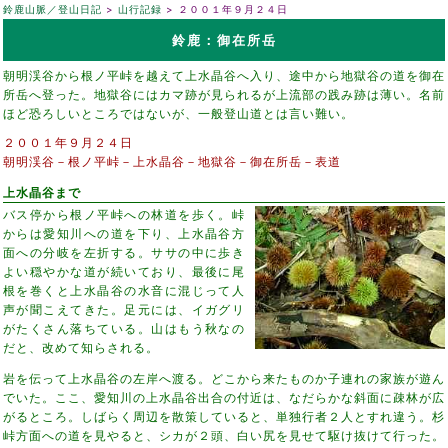
鈴鹿山脈／登山日記
山行記録
２００１年９月２４日
鈴鹿：御在所岳
朝明渓谷から根ノ平峠を越えて上水晶谷へ入り、途中から地獄谷の道を御在
所岳へ登った。地獄谷にはカマ跡が見られるが上流部の践み跡は薄い。名前
ほど恐ろしいところではないが、一般登山道とは言い難い。
２００１年９月２４日
朝明渓谷－根ノ平峠－上水晶谷－地獄谷－御在所岳－表道
上水晶谷まで
バス停から根ノ平峠への林道を歩く。峠
からは愛知川への道を下り、上水晶谷方
面への分岐を左折する。ササの中に歩き
よい穏やかな道が続いており、最後に尾
根を巻くと上水晶谷の水音に混じって人
声が聞こえてきた。足元には、イガグリ
がたくさん落ちている。山はもう秋なの
だと、改めて知らされる。
岩を伝って上水晶谷の左岸へ渡る。どこから来たものか子連れの家族が遊ん
でいた。ここ、愛知川の上水晶谷出合の付近は、なだらかな斜面に疎林が広
がるところ。しばらく周辺を散策していると、単独行者２人とすれ違う。杉
峠方面への道を見やると、シカが２頭、白い尻を見せて駆け抜けて行った。