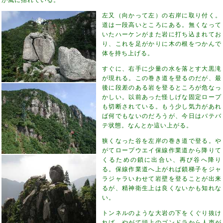
左又（向かって左）の右岸に取り付く。
道は一段高いところにある。無くなって
いたハーケンがまた岩に打ち込まれてお
り、これを足がかりに木の根をつかんで
体を持ち上げる。
すぐに、右手に少量の水を落とす大黒滝
が現れる。この巻き道を登るのだが、最
後に段差のある岩を登るところが危なっ
かしい。以前あった怪しげな固定ロープ
も切断されている。もう少し気力があれ
ば何でもないのだろうが、今日はバテバ
テ状態。なんとか這い上がる。
狭くなった谷を左岸の巻き道で登る。や
がてロープウエイ保線作業道から降りて
くるための鎖に出合い、再び谷へ降り
る。保線作業道へ上がれば鎖梯子をジャ
ラジャラいわせて岩壁を登ることが出来
るが、精神衛生上は良くないかも知れな
い。
トンネルのような大岩の下をくぐり抜け
れば、やがて頭上のゴンドラから人声が