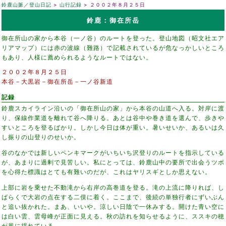
鈴鹿山脈／登山日記
山行記録
２００２年８月２５日
鈴鹿：御在所岳
御在所山の家から本谷（一ノ谷）のルートを登った。登山地図（昭文社エア
リアマップ）には赤の波線（難路）で記載されているが危なっかしいところ
もあり、人様に薦められるようなルートではない。
２００２年８月２５日
本谷－大黒岩－御在所岳－一ノ谷新道
記録
鈴鹿スカイライン沿いの「御在所山の家」から本谷の山道へ入る。対岸に渡
り、保線作業道を離れて谷へ降りる。あとは谷中や巻き道を選んで、歩きや
すいところを登るばかり。しかし今日は体が重い。暑いせいか、あるいは久
し振りの山登りのせいか。
谷のなかでは新しいペンキマークがいちいち沢登りのルートを指示している
が、あまりに過剰で見苦しい。私にとっては、鈴鹿山中の要所で出会うツボ
を心得た標識はとても有難いのだが、これはヤリスギとしか思えない。
上部に岩を乗せた不動滝から右岸の高巻道を登る。滝の上流に降りれば、し
ばらくで大岩の点在する二俣に着く。ここまで、後続の単独行者にずいぶん
と追い抜かれた。まあ、いいや。涼しい日陰で一休みする。開けた青い空に
は白い雲、雲母峰が正面に見える。秋の訪れを知らせるように、ススキの穂
が風に揺れている。