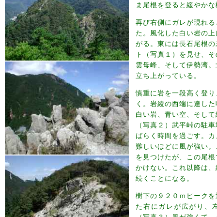
ま尾根を登ると緩やかな
再び右側にガレが現れる
た。風化した白い岩の上
がる。東には長石尾根の
ト（写真１）を見せ、そ
雲母峰、そして伊勢湾。
立ち上がっている。
慎重に岩を一段高く登り
く。岩綾の西端に達した
白い岩、青い空、そして
（写真２）武平峠の駐車
ばらく時間を過ごす。カ
難しいほどに風が強い。
を見つけたが、この尾根
かけない。これ以降は、
続くことになる。
樹下の９２０ｍピークを
た右にガレが広がり、
（写真３）風が強くて、