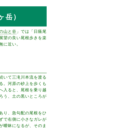
ヶ岳）
の山と谷
」では「日蔭尾
展望の良い尾根歩きを楽
無に近い。
続いて三滝川本流を渡る
る。河原の砂上を歩くも
へ入ると、尾根を乗り越
ろう、土の黒いところが
あり、急勾配の尾根をひ
ずで右側に小さなガレが
が曖昧になるが、そのま