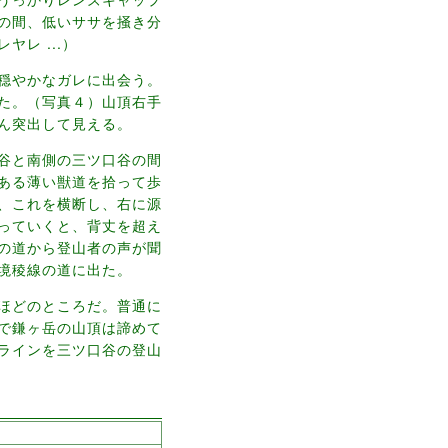
の間、低いササを掻き分
レ ...）
穏やかなガレに出会う。
た。（写真４）山頂右手
ん突出して見える。
谷と南側の三ツ口谷の間
ある薄い獣道を拾って歩
、これを横断し、右に源
っていくと、背丈を超え
の道から登山者の声が聞
境稜線の道に出た。
ほどのところだ。普通に
で鎌ヶ岳の山頂は諦めて
ラインを三ツ口谷の登山