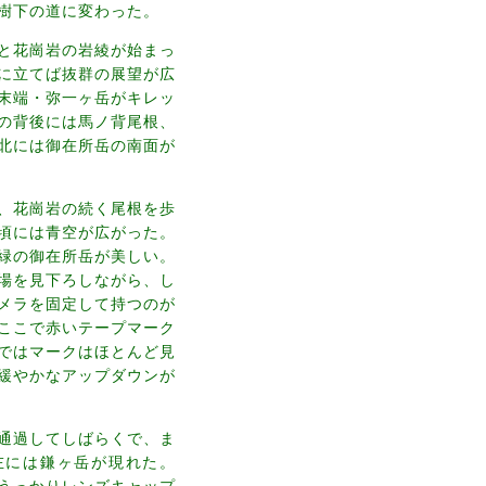
樹下の道に変わった。
と花崗岩の岩綾が始まっ
に立てば抜群の展望が広
末端・弥一ヶ岳がキレッ
の背後には馬ノ背尾根、
北には御在所岳の南面が
、花崗岩の続く尾根を歩
頃には青空が広がった。
緑の御在所岳が美しい。
場を見下ろしながら、し
メラを固定して持つのが
ここで赤いテープマーク
ではマークはほとんど見
緩やかなアップダウンが
通過してしばらくで、ま
左には鎌ヶ岳が現れた。
うっかりレンズキャップ