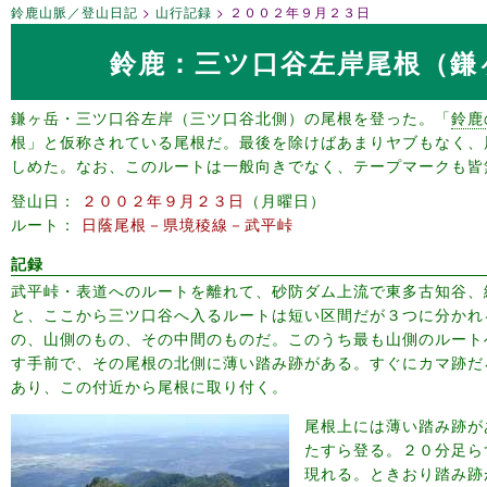
鈴鹿山脈／登山日記
山行記録
２００２年９月２３日
鈴鹿：三ツ口谷左岸尾根（鎌
鎌ヶ岳・三ツ口谷左岸（三ツ口谷北側）の尾根を登った。「
鈴鹿
根」と仮称されている尾根だ。最後を除けばあまりヤブもなく、
しめた。なお、このルートは一般向きでなく、テープマークも皆
登山日
２００２年９月２３日
月曜日
ルート
日蔭尾根－県境稜線－武平峠
記録
武平峠・表道へのルートを離れて、砂防ダム上流で東多古知谷、
と、ここから三ツ口谷へ入るルートは短い区間だが３つに分かれ
の、山側のもの、その中間のものだ。このうち最も山側のルート
す手前で、その尾根の北側に薄い踏み跡がある。すぐにカマ跡だ
あり、この付近から尾根に取り付く。
尾根上には薄い踏み跡が
たすら登る。２０分足ら
現れる。ときおり踏み跡