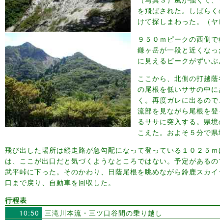
を飛ばされた。しばらく
けて探しまわった。（ヤレヤ
９５０ｍピークの西側で
鎌ヶ岳が一段と近くなっ
に見えるピークがずいぶ
ここから、北側の打越蔭
の尾根を低いササの中に
く。再度ガレに出るので
流部を見ながら尾根を登
るササに突入する。県境
こえた。およそ５分で県
飛び出した場所は縦走路が急勾配になって登っている１０２５ｍ
は、ここが出口だと気づくようなところではない。予定があるの
武平峠に下った。そのかわり、日蔭尾根を眺めながら鈴鹿スカイ
口まで戻り、自動車を回収した。
行程表
10:50
三滝川本流・三ツ口谷間の乗り越し