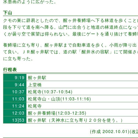
水墨画のように広がった。
下山
クモの巣に辟易としたので、醒ヶ井養鱒場へ下る林道を歩くこと
段を下りて道を南へ降る。山門に出合うと地道の林道終点になっ
くが曇り空で展望は得られない。最後にゲートを通り抜けて養鱒
養鱒場に立ち寄り、醒ヶ井駅まで自動車道を歩く。小雨が降り出
て良い。ＪＲ醒ヶ井駅では、道の駅「醒井水の宿駅」にて開催さ
に立ち寄った。
行程表
9:19
醒ヶ井駅
9:44
上堂橋
10:37
松尾寺(10:37-10:54)
11:03
松尾寺山・山頂(11:03-11:16)
11:24
松尾寺
12:03
醒ヶ井養鱒場(12:03-12:35)
13]53
醒ヶ井駅（天神水に立ち寄り２０分を使う。）
(作成 2002.10.01)(