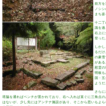
前方を
ノシシ
まち姿
十二丁
識を過
右上に
登った
しかし
るだけ
の豪雪
がある
慰霊の
明板も
国・五
ようだ
さらに
塔脇を通ればベンチが置かれており、右へ入れば直ぐに三角点の
はないが、少し先にはアンテナ施設があり、そこから思いもよら