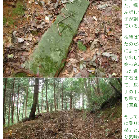
た。掘
左折し
子が刻
ている
往時は
たのだ
によっ
り出し
突っ込
った道
丁石は
て、戻
丁の丁
ち果て
（写真
そして
に登り
杉」と
り気味