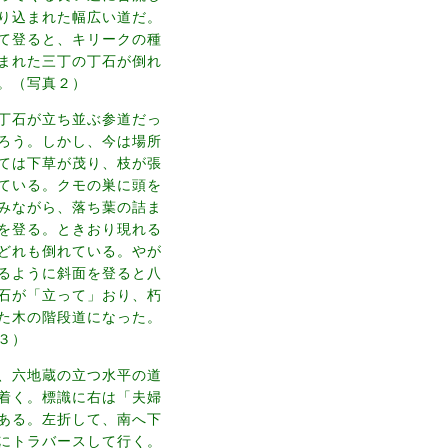
り込まれた幅広い道だ。
て登ると、キリークの種
まれた三丁の丁石が倒れ
。（写真２）
丁石が立ち並ぶ参道だっ
ろう。しかし、今は場所
ては下草が茂り、枝が張
ている。クモの巣に頭を
みながら、落ち葉の詰ま
を登る。ときおり現れる
どれも倒れている。やが
るように斜面を登ると八
石が「立って」おり、朽
た木の階段道になった。
３）
、六地蔵の立つ水平の道
着く。標識に右は「夫婦
ある。左折して、南へ下
にトラバースして行く。