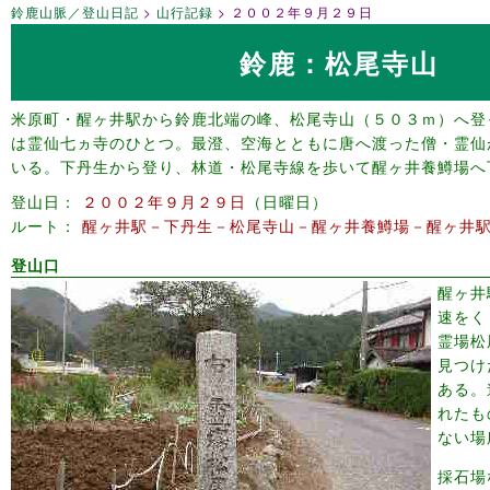
鈴鹿山脈／登山日記
山行記録
２００２年９月２９日
鈴鹿：松尾寺山
米原町・醒ヶ井駅から鈴鹿北端の峰、松尾寺山（５０３ｍ）へ登
は霊仙七ヵ寺のひとつ。最澄、空海とともに唐へ渡った僧・霊仙
いる。下丹生から登り、林道・松尾寺線を歩いて醒ヶ井養鱒場へ
登山日
２００２年９月２９日
日曜日
ルート
醒ヶ井駅－下丹生－松尾寺山－醒ヶ井養鱒場－醒ヶ井
登山口
醒ヶ井
速を
霊場松
見つけ
ある。
れたも
ない場
採石場