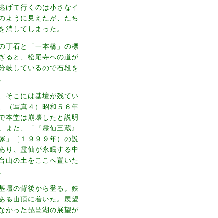
逃げて行くのは小さなイ
のように見えたが、たち
を消してしまった。
の丁石と「一本橋」の標
ぎると、松尾寺への道が
分岐しているので石段を
。
、そこには基壇が残てい
。（写真４）昭和５６年
で本堂は崩壊したと説明
。また、「『霊仙三蔵』
塚」（１９９９年）の説
あり、霊仙が永眠する中
台山の土をここへ置いた
。
基壇の背後から登る。鉄
ある山頂に着いた。展望
なかった琵琶湖の展望が