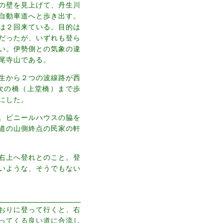
の壁を見上げて、丹生川
自動車道へと歩き出す。
は２回来ている。目的は
だったが、いずれも登ら
い。伊勢側との気象の違
尾寺山である。
生から２つの波線路が西
次の橋（上堂橋）まで歩
にした。
。ビニールハウスの脇を
道の山側終点の民家の軒
右上へ登れとのこと。登
いような、そうでもない
おりに登って行くと、右
ってくる良い道に合流し