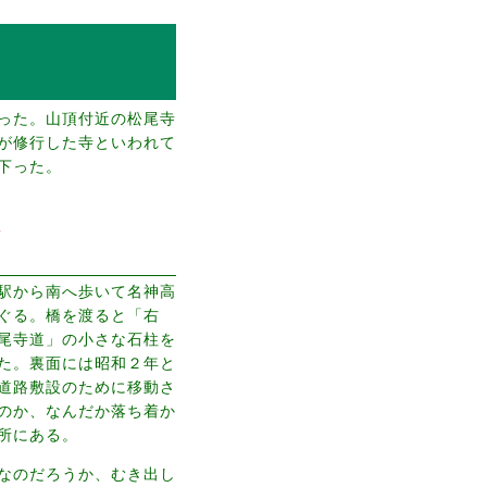
った。山頂付近の松尾寺
が修行した寺といわれて
下った。
駅
駅から南へ歩いて名神高
くぐる。橋を渡ると「右
尾寺道」の小さな石柱を
た。裏面には昭和２年と
道路敷設のために移動さ
のか、なんだか落ち着か
所にある。
なのだろうか、むき出し