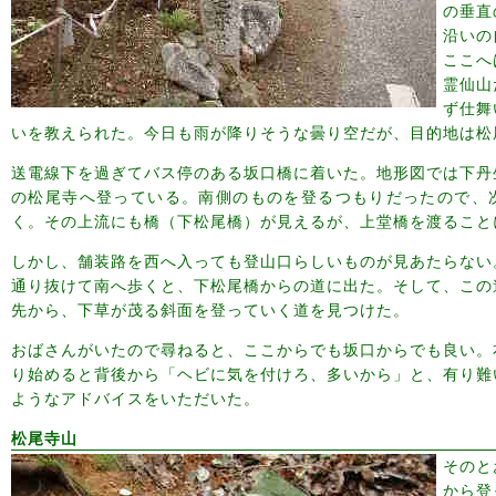
の垂直
沿いの
ここへ
霊仙山
ず仕舞
いを教えられた。今日も雨が降りそうな曇り空だが、目的地は松
送電線下を過ぎてバス停のある坂口橋に着いた。地形図では下丹
の松尾寺へ登っている。南側のものを登るつもりだったので、
く。その上流にも橋（下松尾橋）が見えるが、上堂橋を渡ること
しかし、舗装路を西へ入っても登山口らしいものが見あたらない
通り抜けて南へ歩くと、下松尾橋からの道に出た。そして、この
先から、下草が茂る斜面を登っていく道を見つけた。
おばさんがいたので尋ねると、ここからでも坂口からでも良い。
り始めると背後から「ヘビに気を付けろ、多いから」と、有り難
ようなアドバイスをいただいた。
松尾寺山
そのと
から登