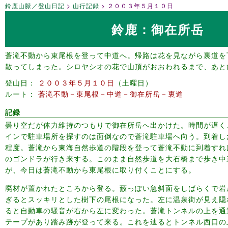
鈴鹿山脈／登山日記
山行記録
２００３年５月１０日
鈴鹿：御在所岳
蒼滝不動から東尾根を登って中道へ。帰路は花を見ながら裏道を
散ってしまった。シロヤシオの花で山頂がおおわれるまで、あと
登山日
２００３年５月１０日
土曜日
ルート
蒼滝不動－東尾根－中道－御在所岳－裏道
記録
曇り空だが体力維持のつもりで御在所岳へ出かけた。時間が遅く
インで駐車場所を探すのは面倒なので蒼滝駐車場へ向う。到着し
程度。蒼滝から東海自然歩道の階段を登って蒼滝不動に到着すれ
のゴンドラが行き来する。このまま自然歩道を大石橋まで歩き中
が、今日は蒼滝不動から東尾根に取り付くことにする。
廃材が置かれたところから登る。藪っぽい急斜面をしばらくで岩
ぎるとスッキリとした樹下の尾根になった。左に温泉街が見え隠
ると自動車の騒音が右から左に変わった。蒼滝トンネルの上を通
テープがあり踏み跡が登って来る。これを辿るとトンネル西口の