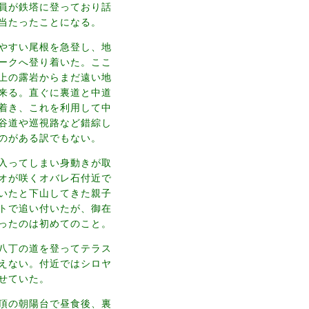
員が鉄塔に登っており話
当たったことになる。
やすい尾根を急登し、地
ークへ登り着いた。ここ
上の露岩からまだ遠い地
来る。直ぐに裏道と中道
着き、これを利用して中
谷道や巡視路など錯綜し
のがある訳でもない。
入ってしまい身動きが取
オが咲くオバレ石付近で
いたと下山してきた親子
トで追い付いたが、御在
ったのは初めてのこと。
八丁の道を登ってテラス
えない。付近ではシロヤ
せていた。
頂の朝陽台で昼食後、裏