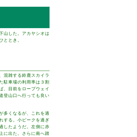
下山した。アカヤシオは
ひととき。
、混雑する鈴鹿スカイラ
た駐車場の利用率は３割
ば、目前をロープウェイ
道登山口へ行っても良い
が多くなるが、これを過
れする。小ピークを過ぎ
過したようだ。左側に赤
上に出た。さらに南へ踏