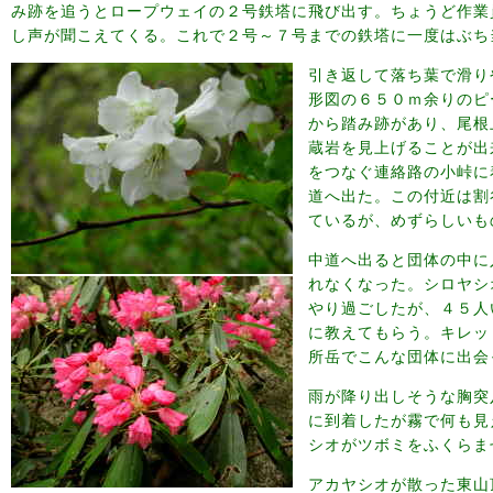
み跡を追うとロープウェイの２号鉄塔に飛び出す。ちょうど作業
し声が聞こえてくる。これで２号～７号までの鉄塔に一度はぶち
引き返して落ち葉で滑り
形図の６５０ｍ余りのピ
から踏み跡があり、尾根
蔵岩を見上げることが出
をつなぐ連絡路の小峠に
道へ出た。この付近は割
ているが、めずらしいも
中道へ出ると団体の中に
れなくなった。シロヤシ
やり過ごしたが、４５人
に教えてもらう。キレッ
所岳でこんな団体に出会
雨が降り出しそうな胸突
に到着したが霧で何も見
シオがツボミをふくらま
アカヤシオが散った東山