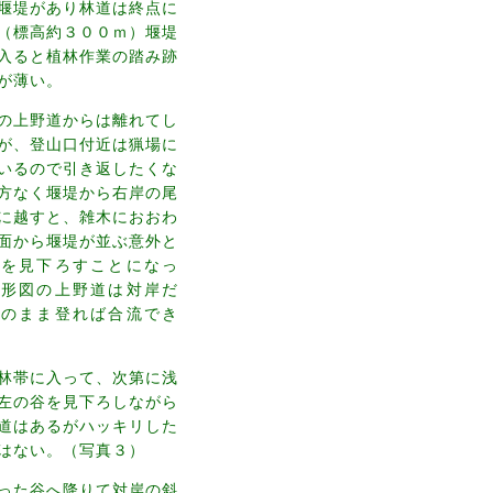
堰堤があり林道は終点に
（標高約３００ｍ）堰堤
入ると植林作業の踏み跡
が薄い。
の上野道からは離れてし
が、登山口付近は猟場に
いるので引き返したくな
方なく堰堤から右岸の尾
に越すと、雑木におおわ
面から堰堤が並ぶ意外と
谷を見下ろすことになっ
地形図の上野道は対岸だ
このまま登れば合流でき
林帯に入って、次第に浅
左の谷を見下ろしながら
道はあるがハッキリした
はない。（写真３）
った谷へ降りて対岸の斜