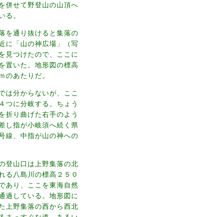
を併せて野登山の山頂へ
いる。
落を通り抜けると集落の
近に「山の神広場」（写
を見つけたので、ここに
を置いた。地形図の標高
ｍのあたりだ。
では分からないが、ここ
４つに分岐する。ちょう
を折り曲げた右手のよう
差し指が小岐須へ続く県
号線、中指が山の神への
の登山口は上野集落の北
れる八島川の標高２５０
であり、ここを東海自然
通過している。地形図に
た上野集落の西から西北
るまっすぐな道、あるい