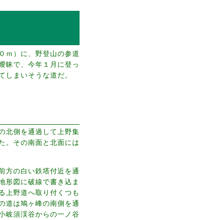
０ｍ）に、野登山の参道
曖昧で、今年１月に登っ
てしまいそうな道だ。
の北側を通過して上野集
た。その南面と北面には
前方の白い鉄塔付近を通
地形図に破線で書き込ま
る上野道へ取り付くつも
の道は鳩ヶ峰の南側を通
小岐須渓谷からの一ノ谷