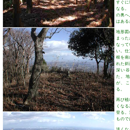
すぐに
なる。
の奥へ
はある
地形図
まった
なって
い。仕
根を南
れた斜
深い
た。
が、
る。
再び植
くなる
登る。
もので
浅くな