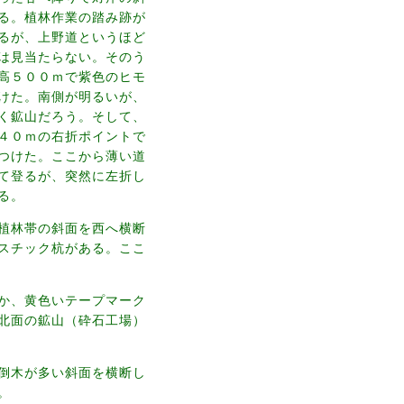
る。植林作業の踏み跡が
るが、上野道というほど
は見当たらない。そのう
高５００ｍで紫色のヒモ
けた。南側が明るいが、
く鉱山だろう。そして、
４０ｍの右折ポイントで
つけた。ここから薄い道
て登るが、突然に左折し
る。
植林帯の斜面を西へ横断
スチック杭がある。ここ
か、黄色いテープマーク
北面の鉱山（砕石工場）
倒木が多い斜面を横断し
。