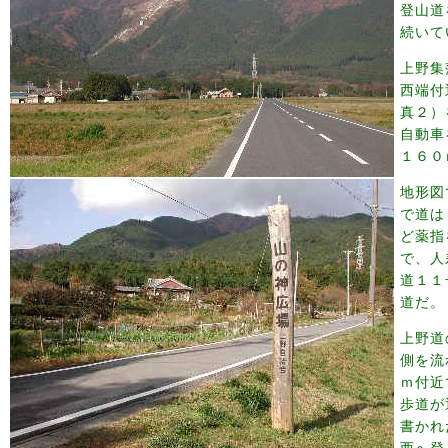
登山道
続いて
上野集
西端付
真２）
自動車
１６０
地形図
で道は
ど薬指
で、人
道１１
道だ。
上野道
側を流
ｍ付近
歩道が
書かれ
西へ登