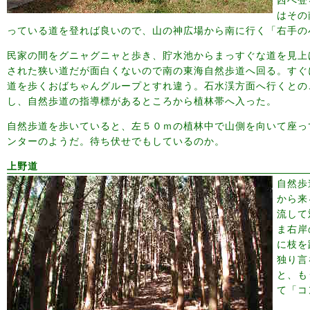
はその
っている道を登れば良いので、山の神広場から南に行く「右手の
民家の間をグニャグニャと歩き、貯水池からまっすぐな道を見上
された狭い道だが面白くないので南の東海自然歩道へ回る。すぐ
道を歩くおばちゃんグループとすれ違う。石水渓方面へ行くとの
し、自然歩道の指導標があるところから植林帯へ入った。
自然歩道を歩いていると、左５０ｍの植林中で山側を向いて座っ
ンターのようだ。待ち伏せでもしているのか。
上野道
自然歩
から来
流して
ま右岸
に枝を
独り言
と、も
て「コ