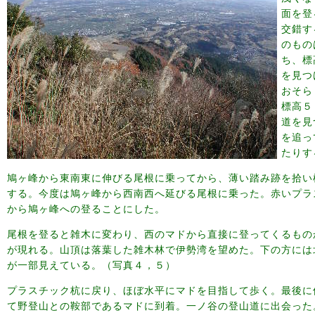
面を登
交錯す
のもの
ち、標
を見つ
おそら
標高５
道を見
を追っ
たりす
鳩ヶ峰から東南東に伸びる尾根に乗ってから、薄い踏み跡を拾い
する。今度は鳩ヶ峰から西南西へ延びる尾根に乗った。赤いプラ
から鳩ヶ峰への登ることにした。
尾根を登ると雑木に変わり、西のマドから直接に登ってくるもの
が現れる。山頂は落葉した雑木林で伊勢湾を望めた。下の方には
が一部見えている。（写真４，５）
プラスチック杭に戻り、ほぼ水平にマドを目指して歩く。最後に
て野登山との鞍部であるマドに到着。一ノ谷の登山道に出会った