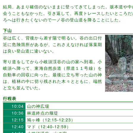
結局、あまり確信のないままに登ってきてしまった。坂本道や中
会うこともなかった。引き返して、再度トレースしたいところだ
ろへは行きたくないので一ノ谷の登山道を降ることにした。
下山
谷は広く、背後から差す陽で明るい。谷の出口付
近に危険箇所があるが、これさえなければ落葉期
は良い登山道に違いない。
寄り道をしてから小岐須渓谷の山の家へ到着。小
岐須へ降って、東海自然歩道（県道１１号線）を
自動車の回収に向った。最後に立ち寄った山の神
は、植林の中に切り残された木々とともに、端然
と立ち並んでいた。
行程表
10:04
山の神広場
10:36
林道終点の堰堤
12:15
鳩ヶ峰（12:15-12:23）
12:40
マド（12:40-12:59）