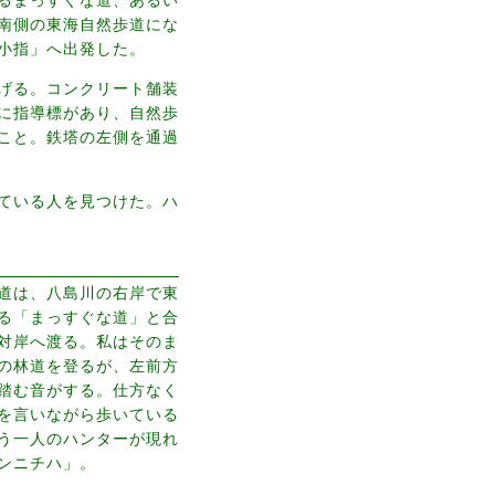
南側の東海自然歩道にな
小指」へ出発した。
げる。コンクリート舗装
に指導標があり、自然歩
こと。鉄塔の左側を通過
ている人を見つけた。ハ
道は、八島川の右岸で東
る「まっすぐな道」と合
対岸へ渡る。私はそのま
の林道を登るが、左前方
踏む音がする。仕方なく
を言いながら歩いている
う一人のハンターが現れ
ンニチハ」。