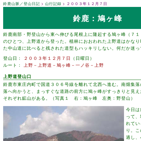
鈴鹿山脈／登山日記
山行記録
２００３年１２月７日
鈴鹿：鳩ヶ峰
鈴鹿南部・野登山から東へ伸びる尾根上に隆起する鳩ヶ峰（７１
のひとつ、上野道から登った。植林におおわれた上野道はかなり
た中山道に比べると残された道型もハッキリしない。何だか迷っ
登山日
２００３年１２月７日
日曜日
ルート
上野－上野道－鳩ヶ峰－一ノ谷－上野
上野道登山口
鈴鹿市東庄内町で国道３０６号線を離れて北西へ進む。南畑集落
落へ向かうと、まっすぐな道路の前方に鳩ヶ峰がすっきりと見え
それぞれ鉱山がある。（写真１ 右：鳩ヶ峰 左奥：野登山）
今日は
って、
れてい
り。こ
過し、