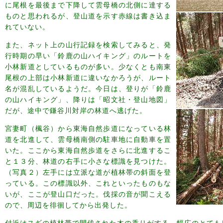
に尾根を最後まで下降して雲母橋の北側に達する
ものと思われるが、登山道を示す赤線は書き込ま
れていない。
また、ネット上の山行記録を検索してみると、発
行時期の早い「鈴鹿の山ハイキング」のルートを
小林新道としているものが多い。少なくとも南東
尾根の上部は小林新道に違いなかろうが、ルート
名が混乱しているようだ。今日は、登りが「鈴鹿
の山ハイキング」、降りは「昭文社・登山地図」
だが、途中で鎌谷川対岸の林道へ逃げた。
宮妻町（楓谷）から東海自然歩道になっている林
道を北進して、雲母橋南側の駐車地に自動車を置
いた。ここから東海自然歩道をさらに北進するこ
と１３分、林道の右手に小さな標識を見つけた。
（写真２）左手には立派な道が植林帯の斜面を登
っている。この標識以外、これといったものもな
いが、ここが登山口だった。伐採の音が聞こえる
ので、周辺を徘徊してから出発した。
付近はスギの植林帯で間伐された木の香りがする。幅広のとても