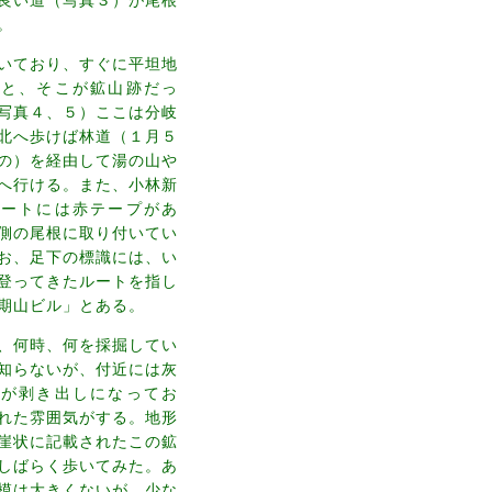
。
いており、すぐに平坦地
ると、そこが鉱山跡だっ
写真４、５）ここは分岐
北へ歩けば林道（１月５
の）を経由して湯の山や
へ行ける。また、小林新
ルートには赤テープがあ
側の尾根に取り付いてい
お、足下の標識には、い
登ってきたルートを指し
期山ビル」とある。
、何時、何を採掘してい
知らないが、付近には灰
岩が剥き出しになってお
れた雰囲気がする。地形
崖状に記載されたこの鉱
しばらく歩いてみた。あ
模は大きくないが、少な