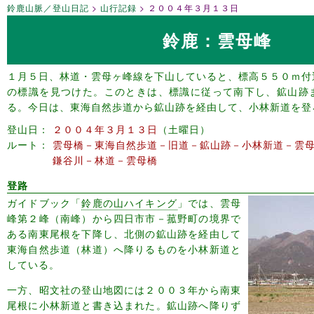
鈴鹿山脈／登山日記
山行記録
２００４年３月１３日
鈴鹿：雲母峰
１月５日、林道・雲母ヶ峰線を下山していると、標高５５０ｍ付
の標識を見つけた。このときは、標識に従って南下し、鉱山跡
る。今日は、東海自然歩道から鉱山跡を経由して、小林新道を登
登山日
２００４年３月１３日
土曜日
ルート
雲母橋－東海自然歩道－旧道－鉱山跡－小林新道－雲
鎌谷川－林道－雲母橋
登路
ガイドブック「
鈴鹿の山ハイキング
」では、雲母
峰第２峰（南峰）から四日市市－菰野町の境界で
ある南東尾根を下降し、北側の鉱山跡を経由して
東海自然歩道（林道）へ降りるものを小林新道と
している。
一方、昭文社の登山地図には２００３年から南東
尾根に小林新道と書き込まれた。鉱山跡へ降りず