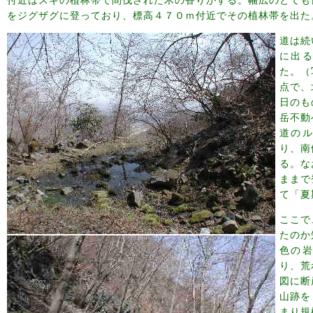
をジグザグに登っており、標高４７０ｍ付近でその植林帯を出た
道は続
に出
た。（
点で、
日のも
岳不動
道の
り、南
る。な
ままで
て「夏
ここで
たのか
色の
り、荒
図に断
山跡を
まり規