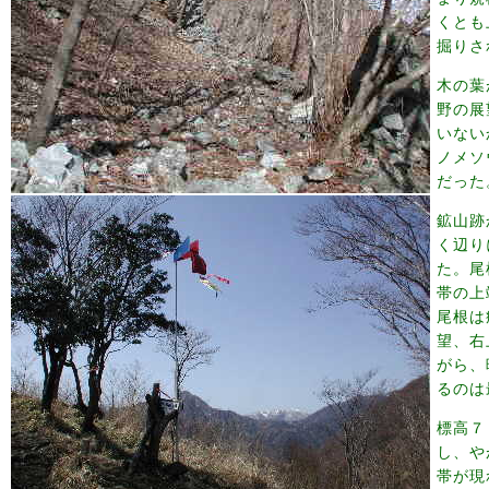
くとも
掘りさ
木の葉
野の展
いない
ノメソ
だった
鉱山跡
く辺り
た。尾
帯の上
尾根は
望、右
がら、
るのは
標高７
し、や
帯が現