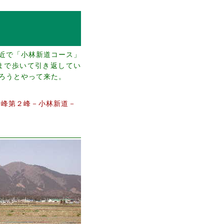
近で「小林新道コース」
まで歩いて引き返してい
ろうとやって来た。
母峰第２峰－小林新道－