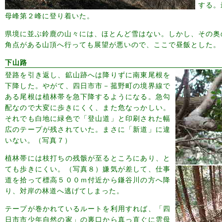
する。
母峰第２峰に登り着いた。
県境に並ぶ鈴鹿の山々には、ほとんど雪はない。しかし、その奥
角点がある山頂へ行っても展望が悪いので、ここで昼飯とした。
下山路
登路を引き返し、鉱山跡へは降りずに南東尾根を
下降した。やがて、四日市市－菰野町の境界線で
ある尾根は植林帯を急下降するようになる。急勾
配なので大変に歩きにくく、また危なっかしい。
それでも白地に緑色で「登山道」と印刷された幅
広のテープが残されていた。まさに「新道」に違
いない。（写真７）
植林帯には枝打ちの残骸が至るところにあり、と
ても歩きにくい。（写真８）嫌気が差して、仕事
道を拾って標高５００ｍ付近から鎌谷川の方へ降
り、対岸の林道へ逃げてしまった。
テープが巻かれているルートを利用すれば、「四
日市市少年自然の家」の裏口から真っ直ぐに雲母