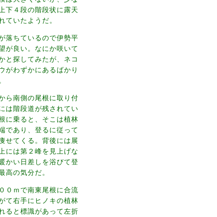
上下４段の階段状に露天
れていたようだ。
が落ちているので伊勢平
望が良い。なにか咲いて
かと探してみたが、ネコ
ウがわずかにあるばかり
。
から南側の尾根に取り付
には階段道が残されてい
根に乗ると、そこは植林
端であり、登るに従って
痩せてくる。背後には展
上には第２峰を見上げな
暖かい日差しを浴びて登
最高の気分だ。
００ｍで南東尾根に合流
がて右手にヒノキの植林
れると標識があって左折