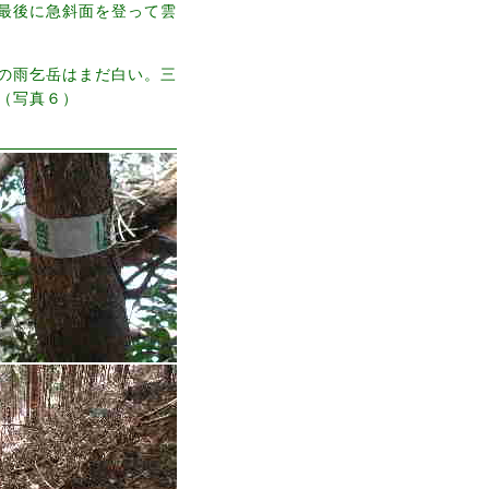
最後に急斜面を登って雲
の雨乞岳はまだ白い。三
（写真６）