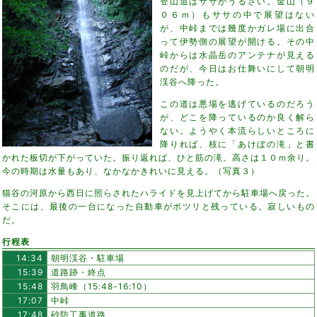
登山道はササがうるさい。金山（９
０６ｍ）もササの中で展望はない
が、中峠までは幾度かガレ場に出合
って伊勢側の展望が開ける。その中
峠からは水晶岳のアンテナが見える
のだが、今日はお仕舞いにして朝明
渓谷へ降った。
この道は悪場を逃げているのだろう
が、どこを降っているのか良く解ら
ない。ようやく本流らしいところに
降りれば、枝に「あけぼの滝」と書
かれた板切が下がっていた。振り返れば、ひと筋の滝。高さは１０ｍ余り。
今の時期は水量もあり、なかなかきれいに見える。（写真３）
猫谷の河原から西日に照らされたハライドを見上げてから駐車場へ戻った。
そこには、最後の一台になった自動車がポツリと残っている。寂しいもの
だ。
行程表
14:34
朝明渓谷・駐車場
15:39
道路跡・終点
15:48
羽鳥峰（15:48-16:10）
17:07
中峠
17:48
砂防工事道路