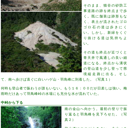
そのまま、猫谷の砂防工
事道路の跡を終点まで歩
く。既に舗装は跡形もな
く、表土が流されたゴロ
ゴロ石の道は歩きにく
い。しかし、新緑をくぐ
り抜ける道は気持ちよ
い。
その道も終点が近づくと
青天井で風通しの良い細
道になる。終点から溝状
の登山道を少し登って県
境縦走路に出る。そし
て、南へ歩けば直ぐに白いハゲ山・羽鳥峰に到着した。（写真１）
何時も登山者で賑わうが誰もいない。もう１６：００だが日差しは強い。梅
雨時だけあって羽鳥峰峠の水場にも充分な水が流れていた。
中峠から下る
南の金山へ向かう。最初の登りで振
り返ると羽鳥峰を見下ろせた。（写
真２）