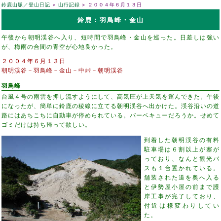
鈴鹿山脈／登山日記
山行記録
２００４年６月１３日
鈴鹿：羽鳥峰・金山
午後から朝明渓谷へ入り、短時間で羽鳥峰・金山を巡った。日差しは強い
が、梅雨の合間の青空が心地良かった。
２００４年６月１３日
朝明渓谷－羽鳥峰－金山－中峠－朝明渓谷
羽鳥峰
台風４号の雨雲を押し流すようにして、高気圧が上天気を運んできた。午後
になったが、簡単に鈴鹿の稜線に立てる朝明渓谷へ出かけた。渓谷沿いの道
路にはあちこちに自動車が停められている。バーベキューだろうか。せめて
ゴミだけは持ち帰って欲しい。
到着した朝明渓谷の有料
駐車場は６割以上が塞が
っており、なんと観光バ
スも１台置かれている。
舗装された道を奥へ入る
と伊勢屋小屋の前まで護
岸工事が完了しており、
付近は様変わりしてい
た。