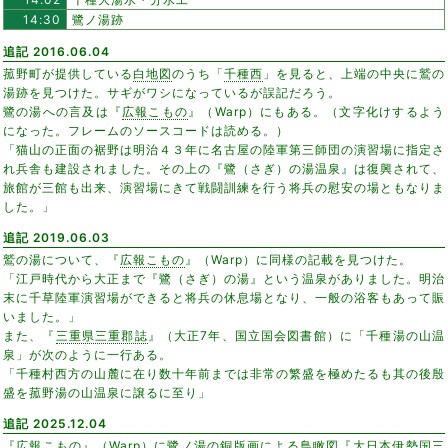
14:30
鷺ノ湯跡
追記 2016.06.04
菰野町が提供している
白地図
のうち「
千種西
」を見ると、上端の中央に鷲の
湯跡を見つけた。サギがワシになっているが誤記だろう。
鷺の湯への言及は『
広報こもの
』（Warp）にもある。（文字化けするよう
になった。フレームのソースコードは読める。）
「猫山の正面の裾野は明治４３年に名古屋の陸軍第三師団の演習場に指定さ
れ兵舎も建設されました。その上の『鷺（さぎ）の湯温泉』は復興されて、
旅館が三館も出来、演習場にきて戦闘訓練を行う将兵の慰安の場ともなりま
した。」
追記 2019.06.03
鷲の湯について、『
広報こもの
』（Warp）に同様の記載を見つけた。
「江戸時代から大正まで『鷺（さぎ）の湯』という温泉がありました。明治
末に千草陸軍演習場ができると将兵の休息場となり、一般の浴客もあって賑
いました。」
また、『
三重県三重郡誌
』（大正7年、国立国会図書館）に「千種湯の山温
泉」が次のように一行ある。
「千種村西方の山麓に在り数十年前までは非常の繁盛を極めたるも其の後殷
盛を菰野湯の山温泉に譲るに至り」
追記 2025.12.04
『広報こもの』（Warp）に鷺ノ湯の銅版画による鳥瞰図『
大日本伊勢国三