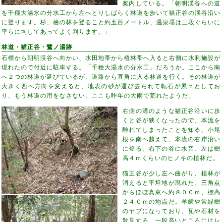
案内している。「朝明渓谷への道
を千種大湯水の分水工から左へとりしばらく林道を歩いて猫正谷の渓谷沿い
に登ります。杉、檜の林を登ること約五百メートル、温泉場は三段ぐらいに
平らに均してあってよく判ります。」
林道・猫正谷・鷺ノ湯跡
石標から朝明渓谷へ向かい、水田地帯から植林帯へ入ると右側に水利施設が
現れたので付近に駐車する。「千種大湯水の分水工」だろうか。ここから南
へ２つの林道が延びているが、道路から直角に入る林道を行く。その林道が
大きく西へ方向を変えると、地表の砂が運び去られて転石が累々としてお
り、もう林道の用をなさない。ここも昨年の大雨で荒れたようだ。
右側の溝のような猫正谷沿いに歩
くと谷が狭くなったので、本流を
離れてしまったことを知る。小尾
根を南へ越えて、本流の右岸沿い
に登る。右下の谷に水音、左は樹
高４ｍくらいのヒノキの植林だ。
猫正谷が少し左へ曲がり、植林が
消えると平坦地が現れた。三角点
からほぼ真東へ約８００ｍ、標高
２４０ｍの地点だ。羊歯や常緑樹
のヤブになっており、瓦や石材を
散見する。一段高いところにはレ