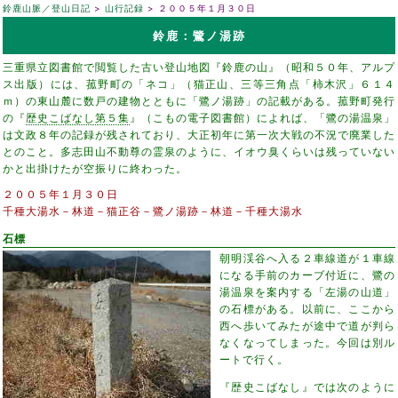
鈴鹿山脈／登山日記
山行記録
２００５年１月３０日
鈴鹿：鷺ノ湯跡
三重県立図書館で閲覧した古い登山地図『鈴鹿の山』（昭和５０年、アルプ
ス出版）には、菰野町の「ネコ」（猫正山、三等三角点「柿木沢」６１４
ｍ）の東山麓に数戸の建物とともに「鷺ノ湯跡」の記載がある。菰野町発行
の『
歴史こばなし第５集
』（こもの電子図書館）によれば、「鷺の湯温泉」
は文政８年の記録が残されており、大正初年に第一次大戦の不況で廃業した
とのこと。多志田山不動尊の霊泉のように、イオウ臭くらいは残っていない
かと出掛けたが空振りに終わった。
２００５年１月３０日
千種大湯水－林道－猫正谷－鷺ノ湯跡－林道－千種大湯水
石標
朝明渓谷へ入る２車線道が１車線
になる手前のカーブ付近に、鷺の
湯温泉を案内する「左湯の山道」
の石標がある。以前に、ここから
西へ歩いてみたが途中で道が判ら
なくなってしまった。今回は別ル
ートで行く。
『歴史こばなし』では次のように