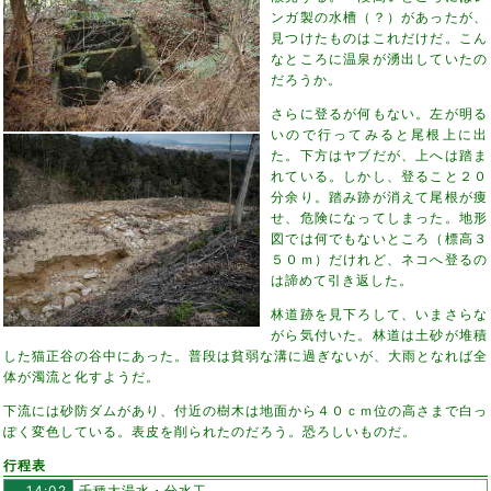
ンガ製の水槽（？）があったが、
見つけたものはこれだけだ。こん
なところに温泉が湧出していたの
だろうか。
さらに登るが何もない。左が明る
いので行ってみると尾根上に出
た。下方はヤブだが、上へは踏ま
れている。しかし、登ること２０
分余り。踏み跡が消えて尾根が痩
せ、危険になってしまった。地形
図では何でもないところ（標高３
５０ｍ）だけれど、ネコへ登るの
は諦めて引き返した。
林道跡を見下ろして、いまさらな
がら気付いた。林道は土砂が堆積
した猫正谷の谷中にあった。普段は貧弱な溝に過ぎないが、大雨となれば全
体が濁流と化すようだ。
下流には砂防ダムがあり、付近の樹木は地面から４０ｃｍ位の高さまで白っ
ぽく変色している。表皮を削られたのだろう。恐ろしいものだ。
行程表
14:02
千種大湯水・分水工