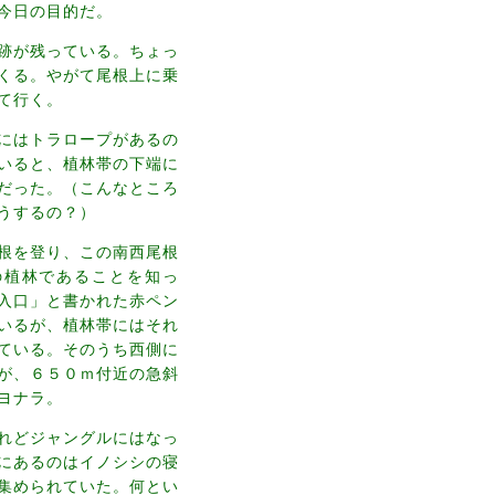
今日の目的だ。
跡が残っている。ちょっ
くる。やがて尾根上に乗
て行く。
にはトラロープがあるの
いると、植林帯の下端に
だった。（こんなところ
うするの？）
根を登り、この南西尾根
の植林であることを知っ
入口」と書かれた赤ペン
いるが、植林帯にはそれ
ている。そのうち西側に
が、６５０ｍ付近の急斜
ヨナラ。
れどジャングルにはなっ
にあるのはイノシシの寝
集められていた。何とい