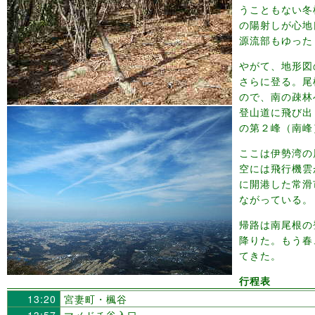
うこともない冬
の陽射しが心地
源流部もゆった
やがて、地形図
さらに登る。尾
ので、南の疎林
登山道に飛び出
の第２峰（南峰
ここは伊勢湾の
空には飛行機雲
に開港した常滑
ながっている。
帰路は南尾根の
降りた。もう春
てきた。
行程表
13:20
宮妻町・楓谷