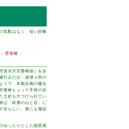
の気配はなく、短い距離
根－雲母橋
市道水沢宮妻峡線）を歩
通行止だが、崩壊ヵ所の
ようで、木製歩廊の撤去
宮妻峡ヒュッテ手前の谷
た土砂も片づけられてい
称は「鈴鹿の山と谷」に
チ谷らしい。奥にも堰堤
のゆったりとした南西尾