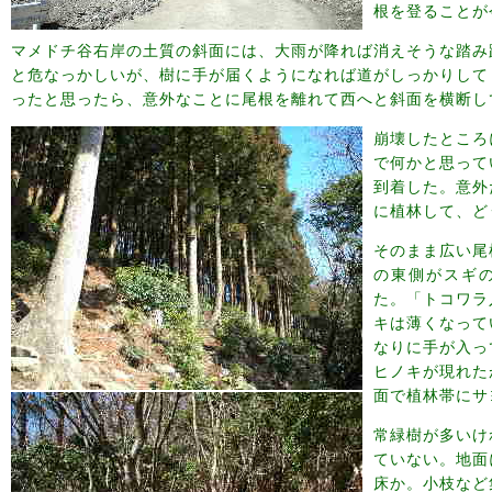
根を登ることが
マメドチ谷右岸の土質の斜面には、大雨が降れば消えそうな踏み
と危なっかしいが、樹に手が届くようになれば道がしっかりして
ったと思ったら、意外なことに尾根を離れて西へと斜面を横断し
崩壊したところ
で何かと思って
到着した。意外
に植林して、ど
そのまま広い尾
の東側がスギ
た。「トコワラ
キは薄くなって
なりに手が入っ
ヒノキが現れた
面で植林帯にサ
常緑樹が多いけ
ていない。地面
床か。小枝など