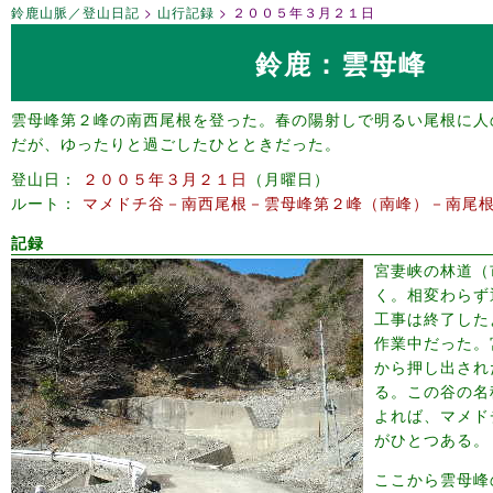
鈴鹿山脈／登山日記
山行記録
２００５年３月２１日
鈴鹿：雲母峰
雲母峰第２峰の南西尾根を登った。春の陽射しで明るい尾根に人
だが、ゆったりと過ごしたひとときだった。
登山日
２００５年３月２１日
月曜日
ルート
マメドチ谷－南西尾根－雲母峰第２峰（南峰）－南尾
記録
宮妻峡の林道（
く。相変わらず
工事は終了した
作業中だった。
から押し出され
る。この谷の名
よれば、マメド
がひとつある。
ここから雲母峰