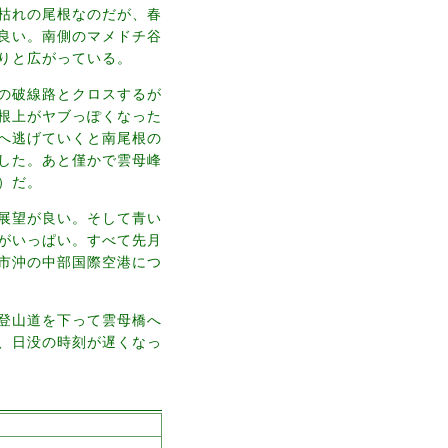
枯れの尾根なのだが、春
良い。南側のマメドチ谷
りと広がっている。
の破線路とクロスするが
根上がヤブっぽくなった
へ逃げていくと南尾根の
した。あと僅かで雲母峰
）だ。
展望が良い。そして青い
がいっぱい。すべて先月
市沖の中部国際空港につ
登山道を下って雲母橋へ
、日没の時刻が遅くなっ