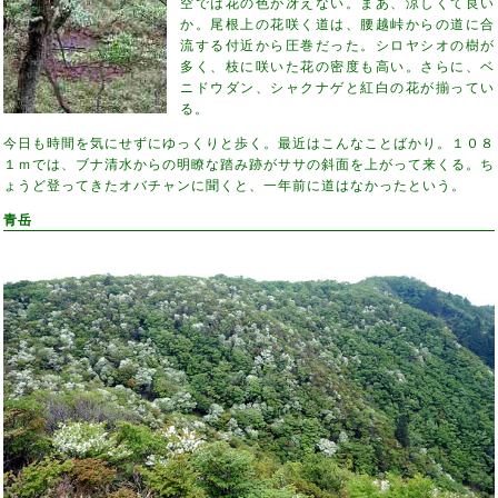
空では花の色が冴えない。まあ、涼しくて良い
か。尾根上の花咲く道は、腰越峠からの道に合
流する付近から圧巻だった。シロヤシオの樹が
多く、枝に咲いた花の密度も高い。さらに、ベ
ニドウダン、シャクナゲと紅白の花が揃ってい
る。
今日も時間を気にせずにゆっくりと歩く。最近はこんなことばかり。１０８
１ｍでは、ブナ清水からの明瞭な踏み跡がササの斜面を上がって来くる。ち
ょうど登ってきたオバチャンに聞くと、一年前に道はなかったという。
青岳