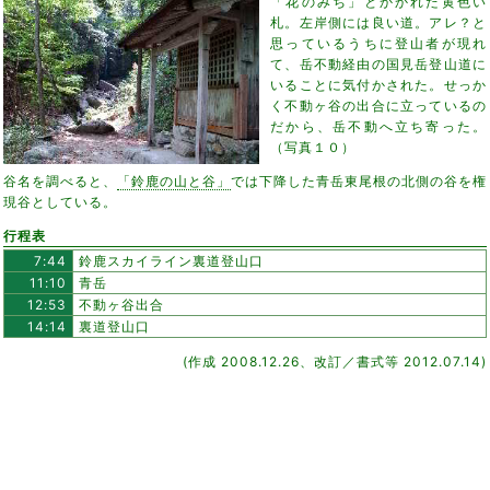
「花のみち」とかかれた黄色い
札。左岸側には良い道。アレ？と
思っているうちに登山者が現れ
て、岳不動経由の国見岳登山道に
いることに気付かされた。せっか
く不動ヶ谷の出合に立っているの
だから、岳不動へ立ち寄った。
（写真１０）
谷名を調べると、
「鈴鹿の山と谷」
では下降した青岳東尾根の北側の谷を権
現谷としている。
行程表
7:44
鈴鹿スカイライン裏道登山口
11:10
青岳
12:53
不動ヶ谷出合
14:14
裏道登山口
(作成 2008.12.26、改訂／書式等 2012.07.14)