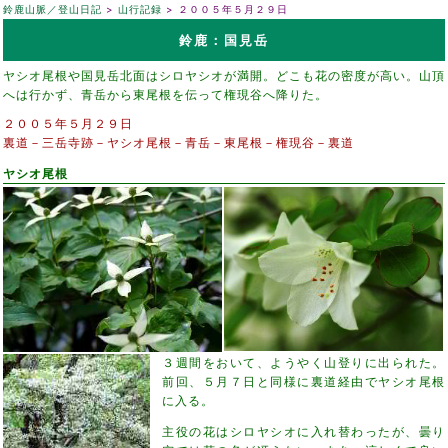
鈴鹿山脈／登山日記
山行記録
２００５年５月２９日
鈴鹿：国見岳
ヤシオ尾根や国見岳北面はシロヤシオが満開。どこも花の密度が高い。山頂
へは行かず、青岳から東尾根を伝って権現谷へ降りた。
２００５年５月２９日
裏道－三岳寺跡－ヤシオ尾根－青岳－東尾根－権現谷－裏道
ヤシオ尾根
３週間をおいて、ようやく山登りに出られた。
前回、５月７日と同様に裏道経由でヤシオ尾根
に入る。
主役の花はシロヤシオに入れ替わったが、曇り