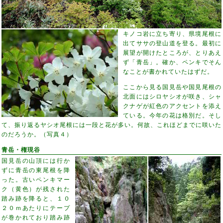
キノコ岩に立ち寄り、県境尾根に
出てササの登山道を登る。最初に
展望が開けたところが、とりあえ
ず「青岳」。確か、ペンキでそん
なことが書かれていたはずだ。
ここから見る国見岳や国見尾根の
北面にはシロヤシオが咲き、シャ
クナゲが紅色のアクセントを添え
ている。今年の花は格別だ。そし
て、振り返るヤシオ尾根には一段と花が多い。何故、これほどまでに咲いた
のだろうか。（写真４）
青岳・権現谷
国見岳の山頂には行か
ずに青岳の東尾根を降
った。古いペンキマー
ク（黄色）が残された
踏み跡を降ると、１０
２０ｍあたりにテープ
が巻かれており踏み跡