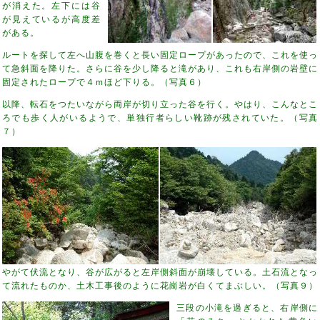
が消えた。左下には谷
が見えているが高度差
がある。
ルートを探して左へ山腹を巻くと長い固定ロープがあったので、これを使っ
て急斜面を降りた。さらに谷を少し降ると滝があり、これも右岸側の岩壁に
固定されたロープで４ｍほど下りる。（写真６）
以降、転石をつたいながら両岸が切り立った谷を行く。やはり、こんなとこ
ろでも歩く人がいるようで、単独行者らしい靴跡が残されていた。（写真
７）
やがて伏流となり、谷が広がると左岸側斜面が崩壊している。土石流となっ
て流れたものか、土木工事後のように花崗岩が白くてまぶしい。（写真９）
三段の小滝を過ぎると、右岸側に