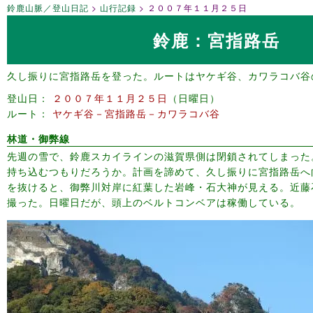
鈴鹿山脈／登山日記
山行記録
２００７年１１月２５日
鈴鹿：宮指路岳
久し振りに宮指路岳を登った。ルートはヤケギ谷、カワラコバ谷
登山日
２００７年１１月２５日
日曜日
ルート
ヤケギ谷－宮指路岳－カワラコバ谷
林道・御弊線
先週の雪で、鈴鹿スカイラインの滋賀県側は閉鎖されてしまった
持ち込むつもりだろうか。計画を諦めて、久し振りに宮指路岳へ
を抜けると、御弊川対岸に紅葉した岩峰・石大神が見える。近藤
撮った。日曜日だが、頭上のベルトコンベアは稼働している。