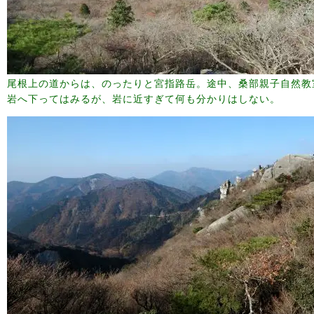
尾根上の道からは、のったりと宮指路岳。途中、桑部親子自然教
岩へ下ってはみるが、岩に近すぎて何も分かりはしない。