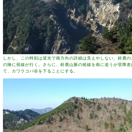
しかし、この時刻は逆光で南方向の詳細は見えやしない。鈴鹿の
の険に視線が行く。さらに、鈴鹿山脈の稜線を南に追うが登降差
て、カワラコバ谷を下ることにする。