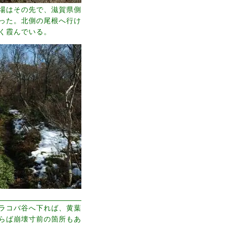
場はその先で、滋賀県側
った。北側の尾根へ行け
く霞んでいる。
ラコバ谷へ下れば、黄葉
らば崩壊寸前の箇所もあ