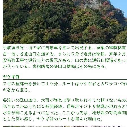
小岐須渓谷・山の家に自動車を置いて出発する。黄葉の御弊林道
岳・池ヶ谷登山口を過ぎる。さらに５分で道路は閉鎖、来年２月
梁補強工事で通行止との掲示がある。山の家に通行止標識があっ
が入っている。宮指路岳の登山口標識はその先にある。
ヤケギ谷
スギの植林帯を歩いて１０分。ルートはヤケギ谷とカワラコバ谷
ギ谷から登る。
谷沿いの登山道は、大雨が降れば削り取られそうな頼りないもの
見当もつかぬうちに１時間経過。通報ポイント６標識が現れると
水音が聞こえるようになった。ここから先は、地形図の等高線間
とした良い感じ。ヤケギ谷のルートを選んだ理由だ。