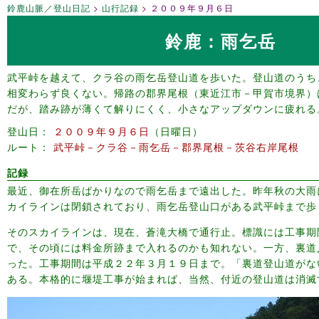
鈴鹿山脈／登山日記
山行記録
２００９年９月６日
鈴鹿：雨乞岳
武平峠を越えて、クラ谷の雨乞岳登山道を歩いた。登山道のうち
相変わらず良くない。帰路の郡界尾根（東近江市－甲賀市境界）
だが、踏み跡が薄くて解りにくく、小さなアップダウンに疲れる
登山日
２００９年９月６日
日曜日
ルート
武平峠－クラ谷－雨乞岳－郡界尾根－茨谷右岸尾根
記録
最近、御在所岳ばかりなので雨乞岳まで遠出した。昨年秋の大雨
カイラインは閉鎖されており、雨乞岳登山口がある武平峠まで歩
そのスカイラインは、現在、蒼滝大橋で通行止。標識には工事期
で、その頃には料金所跡まで入れるのかも知れない。一方、裏道
った。工事期間は平成２２年３月１９日まで。「裏道登山道がな
ある。本格的に堰堤工事が始まれば、当然、付近の登山道は消滅