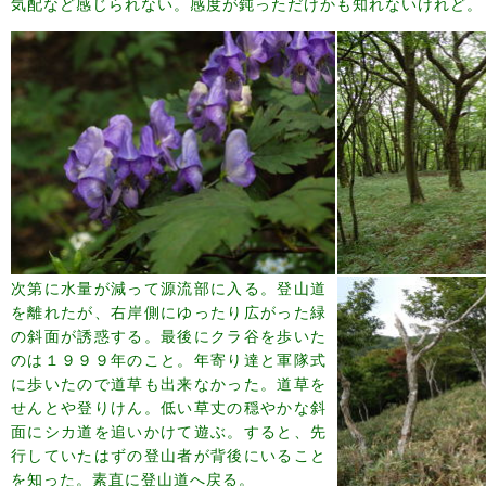
気配など感じられない。感度が鈍っただけかも知れないけれど。
次第に水量が減って源流部に入る。登山道
を離れたが、右岸側にゆったり広がった緑
の斜面が誘惑する。最後にクラ谷を歩いた
のは１９９９年のこと。年寄り達と軍隊式
に歩いたので道草も出来なかった。道草を
せんとや登りけん。低い草丈の穏やかな斜
面にシカ道を追いかけて遊ぶ。すると、先
行していたはずの登山者が背後にいること
を知った。素直に登山道へ戻る。