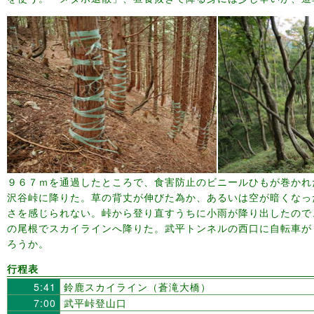
９６７ｍを通過したところで、食害防止のビニールひもが巻かれ
沢谷峠に降りた。草の背丈が伸びた為か、あるいは空が暗くなっ
さを感じられない。峠から登り直すうちに小雨が降り出したので
の尾根でスカイラインへ降りた。武平トンネルの西口に自転車が
ろうか。
行程表
5:41
鈴鹿スカイライン（蒼滝大橋）
7:00
武平峠登山口