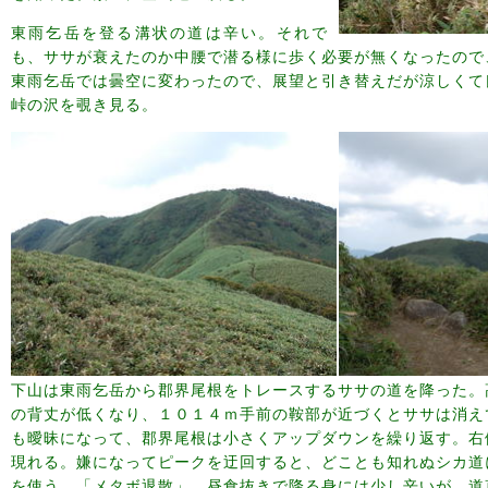
東雨乞岳を登る溝状の道は辛い。それで
も、ササが衰えたのか中腰で潜る様に歩く必要が無くなったので
東雨乞岳では曇空に変わったので、展望と引き替えだが涼しくて
峠の沢を覗き見る。
下山は東雨乞岳から郡界尾根をトレースするササの道を降った。
の背丈が低くなり、１０１４ｍ手前の鞍部が近づくとササは消え
も曖昧になって、郡界尾根は小さくアップダウンを繰り返す。右
現れる。嫌になってピークを迂回すると、どことも知れぬシカ道
を使う。「メタボ退散」、昼食抜きで降る身には少し辛いが、道