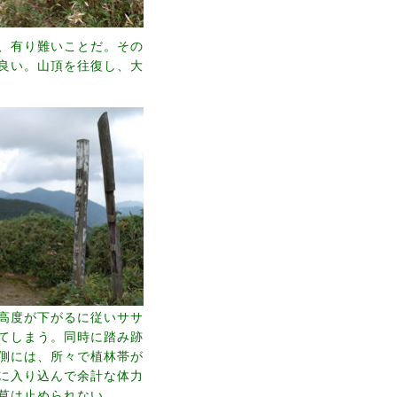
、有り難いことだ。その
良い。山頂を往復し、大
高度が下がるに従いササ
てしまう。同時に踏み跡
側には、所々で植林帯が
に入り込んで余計な体力
草は止められない。