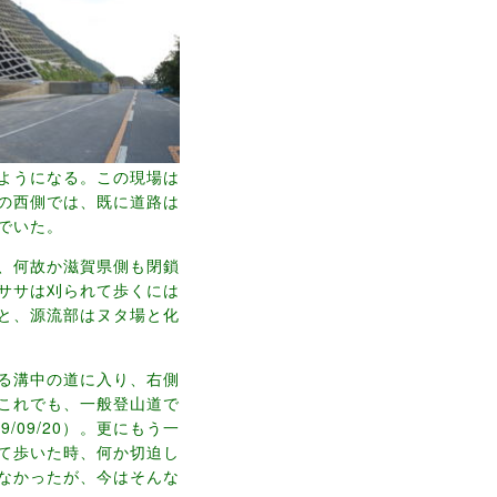
ようになる。この現場は
の西側では、既に道路は
でいた。
、何故か滋賀県側も閉鎖
ササは刈られて歩くには
と、源流部はヌタ場と化
る溝中の道に入り、右側
これでも、一般登山道で
/09/20）。更にもう一
て歩いた時、何か切迫し
なかったが、今はそんな