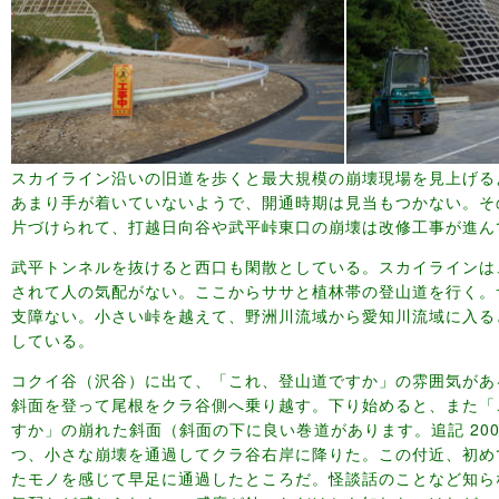
スカイライン沿いの旧道を歩くと最大規模の崩壊現場を見上げる
あまり手が着いていないようで、開通時期は見当もつかない。そ
片づけられて、打越日向谷や武平峠東口の崩壊は改修工事が進ん
武平トンネルを抜けると西口も閑散としている。スカイラインは
されて人の気配がない。ここからササと植林帯の登山道を行く。
支障ない。小さい峠を越えて、野洲川流域から愛知川流域に入る
している。
コクイ谷（沢谷）に出て、「これ、登山道ですか」の雰囲気があ
斜面を登って尾根をクラ谷側へ乗り越す。下り始めると、また「
すか」の崩れた斜面（斜面の下に良い巻道があります。追記 2009
つ、小さな崩壊を通過してクラ谷右岸に降りた。この付近、初め
たモノを感じて早足に通過したところだ。怪談話のことなど知ら