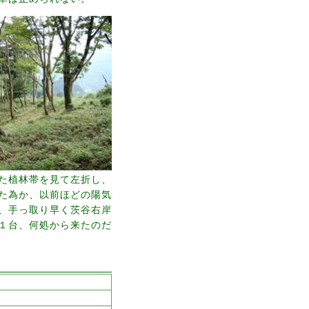
た植林帯を見て左折し、
た為か、以前ほどの陽気
、手っ取り早く茨谷右岸
１台、何処から来たのだ