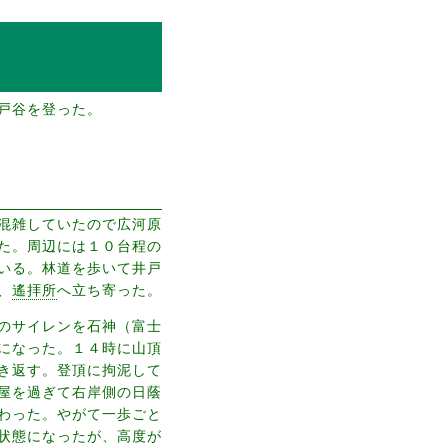
戸谷を登った。
混雑していたので広河原
た。周辺には１０台程の
いる。林道を歩いて井戸
、
遙拝所
へ立ち寄った。
のサイレンを石神（富士
になった。１４時に山頂
き返す。登頂に拘泥して
屋を過ぎて右岸側の日蔭
わった。やがて一歩ごと
状態になったが、高度が