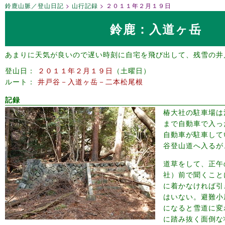
鈴鹿山脈／登山日記
山行記録
２０１１年２月１９日
鈴鹿：入道ヶ岳
あまりに天気が良いので遅い時刻に自宅を飛び出して、残雪の井
登山日
２０１１年２月１９日
土曜日
ルート
井戸谷－入道ヶ岳－二本松尾根
記録
椿大社の駐車場は
まで自動車で入っ
自動車が駐車して
谷登山道へ入るが
道草をして、正午
社）前で聞くこと
に着かなければ引
はいない。避難小
になると雪道に変
に踏み抜く面倒な